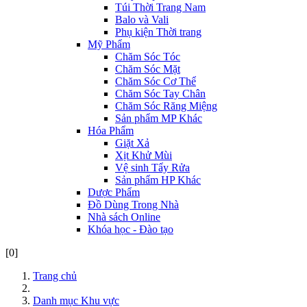
Túi Thời Trang Nam
Balo và Vali
Phụ kiện Thời trang
Mỹ Phẩm
Chăm Sóc Tóc
Chăm Sóc Mặt
Chăm Sóc Cơ Thể
Chăm Sóc Tay Chân
Chăm Sóc Răng Miệng
Sản phẩm MP Khác
Hóa Phẩm
Giặt Xả
Xịt Khử Mùi
Vệ sinh Tẩy Rửa
Sản phẩm HP Khác
Dược Phẩm
Đồ Dùng Trong Nhà
Nhà sách Online
Khóa học - Đào tạo
[0]
Trang chủ
Danh mục Khu vực