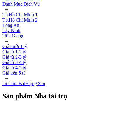
Danh Mục Dịch Vụ
∙∙∙
Tp.Hồ Chí Minh 1
Tp.Hồ Chí Minh 2
Long An
Tây Ninh
Tiền Giang
∙∙∙
Giá dưới 1 tỷ
Giá từ 1-2 tỷ
Giá từ 2-3 tỷ
Giá từ 3-4 tỷ
Giá từ 4-5 tỷ
Giá trên 5 tỷ
∙∙∙
Tin Tức Bất Động Sản
Sản phẩm Nhà tài trợ