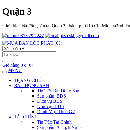
Quận 3
Giới thiệu bất động sản tại Quận 3, thành phố Hồ Chí Minh với nhiều lo
0858.295.247
pbs.cskh@gmail.com
Giỏ hàng
0 đ
[0]
MENU
TRANG CHỦ
BẤT ĐỘNG SẢN
Tin Tức Bất Động Sản
Sản phẩm BĐS
Dịch vụ BĐS
Khu vực BĐS
Danh Mục Theo Giá
TÀI CHÍNH
Tin Tức Tài Chính
Sản phẩm & Dịch Vụ TC