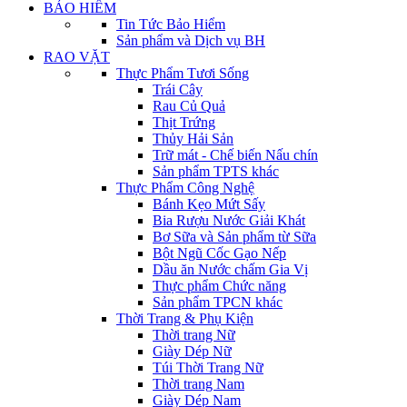
BẢO HIỂM
Tin Tức Bảo Hiểm
Sản phẩm và Dịch vụ BH
RAO VẶT
Thực Phẩm Tươi Sống
Trái Cây
Rau Củ Quả
Thịt Trứng
Thủy Hải Sản
Trữ mát - Chế biến Nấu chín
Sản phẩm TPTS khác
Thực Phẩm Công Nghệ
Bánh Kẹo Mứt Sấy
Bia Rượu Nước Giải Khát
Bơ Sữa và Sản phẩm từ Sữa
Bột Ngũ Cốc Gạo Nếp
Dầu ăn Nước chấm Gia Vị
Thực phẩm Chức năng
Sản phẩm TPCN khác
Thời Trang & Phụ Kiện
Thời trang Nữ
Giày Dép Nữ
Túi Thời Trang Nữ
Thời trang Nam
Giày Dép Nam