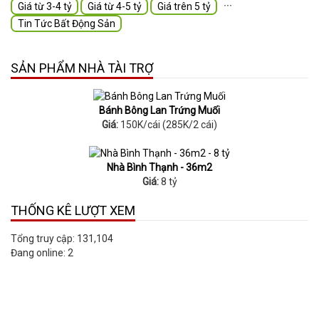
∙∙∙
Giá từ 3-4 tỷ
Giá từ 4-5 tỷ
Giá trên 5 tỷ
Tin Tức Bất Động Sản
SẢN PHẨM NHÀ TÀI TRỢ
Bánh Bông Lan Trứng Muối
Giá:
150K/cái (285K/2 cái)
Nhà Bình Thạnh - 36m2
Giá:
8 tỷ
THỐNG KÊ LƯỢT XEM
Tổng truy cập:
131,104
Đang online:
2