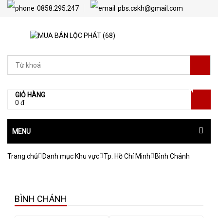
0858.295.247
pbs.cskh@gmail.com
[0]
GIỎ HÀNG
0 đ
MENU
Trang chủ
Danh mục Khu vực
Tp. Hồ Chí Minh
Bình Chánh
BÌNH CHÁNH