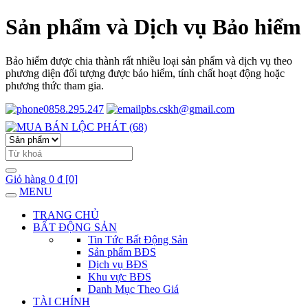
Sản phẩm và Dịch vụ Bảo hiểm
Bảo hiểm được chia thành rất nhiều loại sản phẩm và dịch vụ theo
phương diện đối tượng được bảo hiểm, tính chất hoạt động hoặc
phương thức tham gia.
0858.295.247
pbs.cskh@gmail.com
Giỏ hàng
0 đ
[0]
MENU
TRANG CHỦ
BẤT ĐỘNG SẢN
Tin Tức Bất Động Sản
Sản phẩm BĐS
Dịch vụ BĐS
Khu vực BĐS
Danh Mục Theo Giá
TÀI CHÍNH