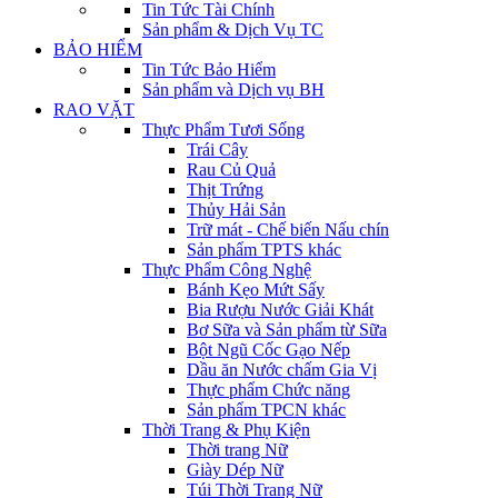
Tin Tức Tài Chính
Sản phẩm & Dịch Vụ TC
BẢO HIỂM
Tin Tức Bảo Hiểm
Sản phẩm và Dịch vụ BH
RAO VẶT
Thực Phẩm Tươi Sống
Trái Cây
Rau Củ Quả
Thịt Trứng
Thủy Hải Sản
Trữ mát - Chế biến Nấu chín
Sản phẩm TPTS khác
Thực Phẩm Công Nghệ
Bánh Kẹo Mứt Sấy
Bia Rượu Nước Giải Khát
Bơ Sữa và Sản phẩm từ Sữa
Bột Ngũ Cốc Gạo Nếp
Dầu ăn Nước chấm Gia Vị
Thực phẩm Chức năng
Sản phẩm TPCN khác
Thời Trang & Phụ Kiện
Thời trang Nữ
Giày Dép Nữ
Túi Thời Trang Nữ