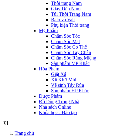
Thời trang Nam
Giày Dép Nam
Túi Thời Trang Nam
Balo và Vali
Phụ kiện Thời trang
Mỹ Phẩm
Chăm Sóc Tóc
Chăm Sóc Mặt
Chăm Sóc Cơ Thể
Chăm Sóc Tay Chân
Chăm Sóc Răng Miệng
Sản phẩm MP Khác
Hóa Phẩm
Giặt Xả
Xịt Khử Mùi
Vệ sinh Tẩy Rửa
Sản phẩm HP Khác
Dược Phẩm
Đồ Dùng Trong Nhà
Nhà sách Online
Khóa học - Đào tạo
[0]
Trang chủ