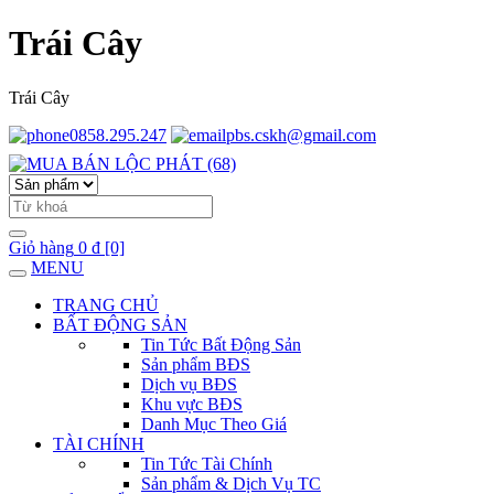
Trái Cây
Trái Cây
0858.295.247
pbs.cskh@gmail.com
Giỏ hàng
0 đ
[0]
MENU
TRANG CHỦ
BẤT ĐỘNG SẢN
Tin Tức Bất Động Sản
Sản phẩm BĐS
Dịch vụ BĐS
Khu vực BĐS
Danh Mục Theo Giá
TÀI CHÍNH
Tin Tức Tài Chính
Sản phẩm & Dịch Vụ TC