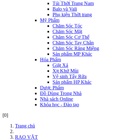
Túi Thời Trang Nam
Balo và Vali
Phụ kiện Thời trang
Mỹ Phẩm
Chăm Sóc Tóc
Chăm Sóc Mặt
Chăm Sóc Cơ Thể
Chăm Sóc Tay Chân
Chăm Sóc Răng Miệng
Sản phẩm MP Khác
Hóa Phẩm
Giặt Xả
Xịt Khử Mùi
Vệ sinh Tẩy Rửa
Sản phẩm HP Khác
Dược Phẩm
Đồ Dùng Trong Nhà
Nhà sách Online
Khóa học - Đào tạo
[0]
Trang chủ
RAO VẶT