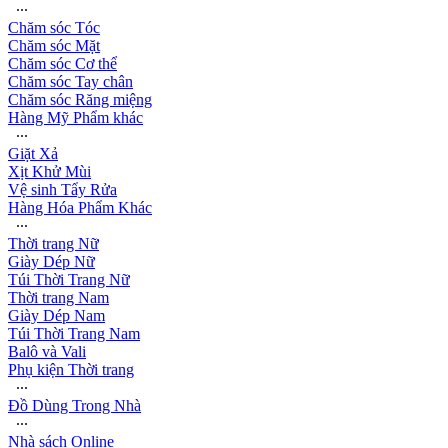
∙∙∙
Chăm sóc Tóc
Chăm sóc Mặt
Chăm sóc Cơ thể
Chăm sóc Tay chân
Chăm sóc Răng miệng
Hàng Mỹ Phẩm khác
∙∙∙
Giặt Xả
Xịt Khử Mùi
Vệ sinh Tẩy Rửa
Hàng Hóa Phẩm Khác
∙∙∙
Thời trang Nữ
Giày Dép Nữ
Túi Thời Trang Nữ
Thời trang Nam
Giày Dép Nam
Túi Thời Trang Nam
Balô và Vali
Phụ kiện Thời trang
∙∙∙
Đồ Dùng Trong Nhà
∙∙∙
Nhà sách Online