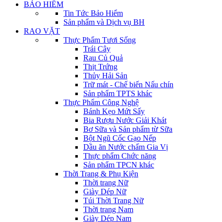
BẢO HIỂM
Tin Tức Bảo Hiểm
Sản phẩm và Dịch vụ BH
RAO VẶT
Thực Phẩm Tươi Sống
Trái Cây
Rau Củ Quả
Thịt Trứng
Thủy Hải Sản
Trữ mát - Chế biến Nấu chín
Sản phẩm TPTS khác
Thực Phẩm Công Nghệ
Bánh Kẹo Mứt Sấy
Bia Rượu Nước Giải Khát
Bơ Sữa và Sản phẩm từ Sữa
Bột Ngũ Cốc Gạo Nếp
Dầu ăn Nước chấm Gia Vị
Thực phẩm Chức năng
Sản phẩm TPCN khác
Thời Trang & Phụ Kiện
Thời trang Nữ
Giày Dép Nữ
Túi Thời Trang Nữ
Thời trang Nam
Giày Dép Nam