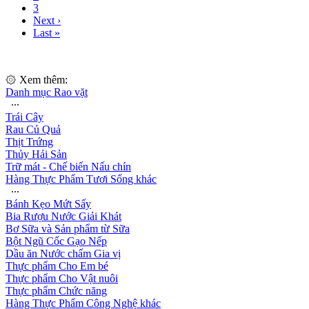
3
Next ›
Last »
۞ Xem thêm:
Danh mục Rao vặt
∙∙∙
Trái Cây
Rau Củ Quả
Thịt Trứng
Thủy Hải Sản
Trữ mát - Chế biến Nấu chín
Hàng Thực Phẩm Tươi Sống khác
∙∙∙
Bánh Kẹo Mứt Sấy
Bia Rượu Nước Giải Khát
Bơ Sữa và Sản phẩm từ Sữa
Bột Ngũ Cốc Gạo Nếp
Dầu ăn Nước chấm Gia vị
Thực phẩm Cho Em bé
Thực phẩm Cho Vật nuôi
Thực phẩm Chức năng
Hàng Thực Phẩm Công Nghệ khác