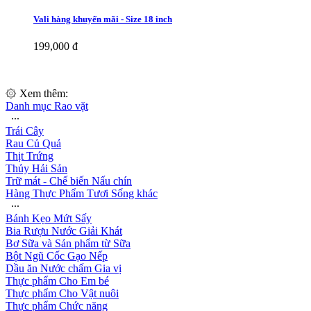
Vali hàng khuyến mãi - Size 18 inch
199,000 đ
۞ Xem thêm:
Danh mục Rao vặt
∙∙∙
Trái Cây
Rau Củ Quả
Thịt Trứng
Thủy Hải Sản
Trữ mát - Chế biến Nấu chín
Hàng Thực Phẩm Tươi Sống khác
∙∙∙
Bánh Kẹo Mứt Sấy
Bia Rượu Nước Giải Khát
Bơ Sữa và Sản phẩm từ Sữa
Bột Ngũ Cốc Gạo Nếp
Dầu ăn Nước chấm Gia vị
Thực phẩm Cho Em bé
Thực phẩm Cho Vật nuôi
Thực phẩm Chức năng