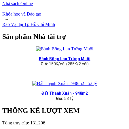
Nhà sách Online
∙∙∙
Khóa học và Đào tạo
∙∙∙
Rao Vặt tại Tp.Hồ Chí Minh
Sản phẩm Nhà tài trợ
Bánh Bông Lan Trứng Muối
Giá:
150K/cái (285K/2 cái)
Đất Thạnh Xuân - 948m2
Giá:
53 tỷ
THỐNG KÊ LƯỢT XEM
Tổng truy cập:
131,206