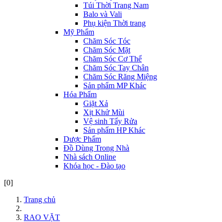
Túi Thời Trang Nam
Balo và Vali
Phụ kiện Thời trang
Mỹ Phẩm
Chăm Sóc Tóc
Chăm Sóc Mặt
Chăm Sóc Cơ Thể
Chăm Sóc Tay Chân
Chăm Sóc Răng Miệng
Sản phẩm MP Khác
Hóa Phẩm
Giặt Xả
Xịt Khử Mùi
Vệ sinh Tẩy Rửa
Sản phẩm HP Khác
Dược Phẩm
Đồ Dùng Trong Nhà
Nhà sách Online
Khóa học - Đào tạo
[0]
Trang chủ
RAO VẶT