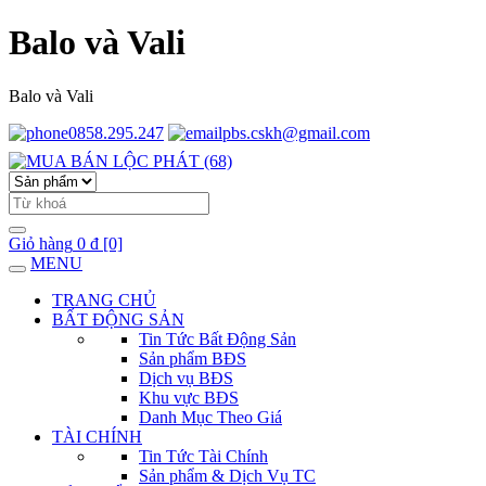
Balo và Vali
Balo và Vali
0858.295.247
pbs.cskh@gmail.com
Giỏ hàng
0 đ
[0]
MENU
TRANG CHỦ
BẤT ĐỘNG SẢN
Tin Tức Bất Động Sản
Sản phẩm BĐS
Dịch vụ BĐS
Khu vực BĐS
Danh Mục Theo Giá
TÀI CHÍNH
Tin Tức Tài Chính
Sản phẩm & Dịch Vụ TC