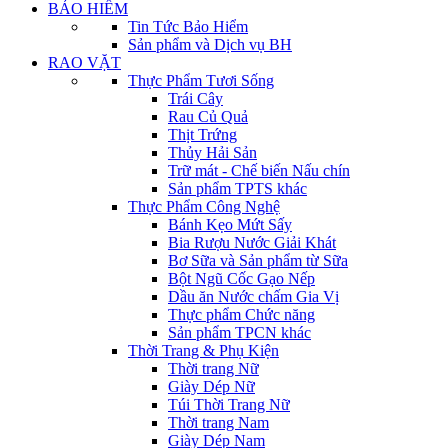
BẢO HIỂM
Tin Tức Bảo Hiểm
Sản phẩm và Dịch vụ BH
RAO VẶT
Thực Phẩm Tươi Sống
Trái Cây
Rau Củ Quả
Thịt Trứng
Thủy Hải Sản
Trữ mát - Chế biến Nấu chín
Sản phẩm TPTS khác
Thực Phẩm Công Nghệ
Bánh Kẹo Mứt Sấy
Bia Rượu Nước Giải Khát
Bơ Sữa và Sản phẩm từ Sữa
Bột Ngũ Cốc Gạo Nếp
Dầu ăn Nước chấm Gia Vị
Thực phẩm Chức năng
Sản phẩm TPCN khác
Thời Trang & Phụ Kiện
Thời trang Nữ
Giày Dép Nữ
Túi Thời Trang Nữ
Thời trang Nam
Giày Dép Nam