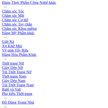
Hàng Thực Phẩm Công Nghệ khác
∙∙∙
Chăm sóc Tóc
Chăm sóc Mặt
Chăm sóc Cơ thể
Chăm sóc Tay chân
Chăm sóc Răng miệng
Hàng Mỹ Phẩm khác
∙∙∙
Giặt Xả
Xịt Khử Mùi
Vệ sinh Tẩy Rửa
Hàng Hóa Phẩm Khác
∙∙∙
Thời trang Nữ
Giày Dép Nữ
Túi Thời Trang Nữ
Thời trang Nam
Giày Dép Nam
Túi Thời Trang Nam
Balô và Vali
Phụ kiện Thời trang
∙∙∙
Đồ Dùng Trong Nhà
∙∙∙