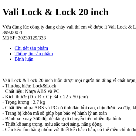
Vali Lock & Lock 20 inch
Vừa đúng lúc công ty đang cháy vali thì em về được ít Vali Lock & L
399,000 đ
Mã SP:
20230129/333
Chi tiết sản phẩm
Thông tin sản phẩm
Bình luận
Vali Lock & Lock 20 inch luôn được mọi người tin dùng vì chất lượn
- Thương hiệu: Lock&Lock
- Chất liệu: Nhựa ABS và PC
- Kích thước (D x R x C): 34 x 22 x 50 (cm)
- Trọng lượng : 2.7 kg
- Chất liệu nhựa ABS và PC có tính đàn hồi cao, chịu được va đập, k
- Trang bị khóa mã số giúp bạn bảo vệ hành lý an toàn
- Bánh xe xoay 360 độ, dễ dàng di chuyển trên nhiều địa hình
- Thiết kế sang trọng, màu sắc tươi sáng, năng động
- Cần kéo làm bằng nhôm với thiết kế chắc chắn, có thể điều chỉnh đ