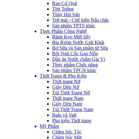
Rau Củ Quả
Thịt Trứng
Thủy Hải Sản
Trữ mát - Chế biến Nấu chín
Sản phẩm TPTS khác
Thực Phẩm Công Nghệ
Bánh Kẹo Mứt Sấy
Bia Rượu Nước Giải Khát
Bơ Sữa và Sản phẩm từ Sữa
Bột Ngũ Cốc Gạo Nếp
Dầu ăn Nước chấm Gia Vị
Thực phẩm Chức năng
Sản phẩm TPCN khác
Thời Trang & Phụ Kiện
Thời trang Nữ
Giày Dép Nữ
Túi Thời Trang Nữ
Thời trang Nam
Giày Dép Nam
Túi Thời Trang Nam
Balo và Vali
Phụ kiện Thời trang
Mỹ Phẩm
Chăm Sóc Tóc
Chăm Sóc Mặt