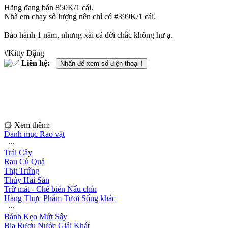
Hãng đang bán 850K/1 cái.
Nhà em chạy số lượng nên chỉ có #399K/1 cái.
Bảo hành 1 năm, nhưng xài cả đời chắc không hư ạ.
#Kitty Đặng
Liên hệ:
Nhấn để xem số điện thoại !
۞ Xem thêm:
Danh mục Rao vặt
∙∙∙
Trái Cây
Rau Củ Quả
Thịt Trứng
Thủy Hải Sản
Trữ mát - Chế biến Nấu chín
Hàng Thực Phẩm Tươi Sống khác
∙∙∙
Bánh Kẹo Mứt Sấy
Bia Rượu Nước Giải Khát