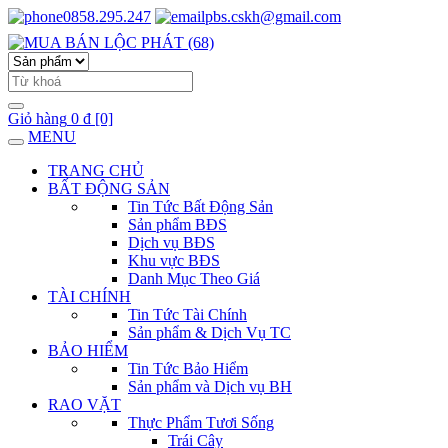
0858.295.247
pbs.cskh@gmail.com
Giỏ hàng
0 đ
[0]
MENU
TRANG CHỦ
BẤT ĐỘNG SẢN
Tin Tức Bất Động Sản
Sản phẩm BĐS
Dịch vụ BĐS
Khu vực BĐS
Danh Mục Theo Giá
TÀI CHÍNH
Tin Tức Tài Chính
Sản phẩm & Dịch Vụ TC
BẢO HIỂM
Tin Tức Bảo Hiểm
Sản phẩm và Dịch vụ BH
RAO VẶT
Thực Phẩm Tươi Sống
Trái Cây