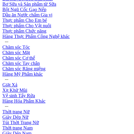
Bơ Sữa và Sản phẩm từ Sữa
Bột Ngũ Cốc Gạo Nếp
Dầu ăn Nước chấm Gia vị
Thực phẩm Cho Em bé
Thực phẩm Cho Vật nuôi
Thực phẩm Chức năng
Hàng Thực Phẩm Công Nghệ khác
∙∙∙
Chăm sóc Tóc
Chăm sóc Mặt
Chăm sóc Cơ thể
Chăm sóc Tay chân
Chăm sóc Răng miệng
Hàng Mỹ Phẩm khác
∙∙∙
Giặt Xả
Xịt Khử Mùi
Vệ sinh Tẩy Rửa
Hàng Hóa Phẩm Khác
∙∙∙
Thời trang Nữ
Giày Dép Nữ
Túi Thời Trang Nữ
Thời trang Nam
Giày Dép Nam