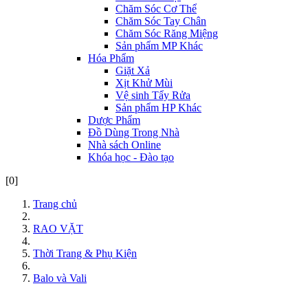
Chăm Sóc Cơ Thể
Chăm Sóc Tay Chân
Chăm Sóc Răng Miệng
Sản phẩm MP Khác
Hóa Phẩm
Giặt Xả
Xịt Khử Mùi
Vệ sinh Tẩy Rửa
Sản phẩm HP Khác
Dược Phẩm
Đồ Dùng Trong Nhà
Nhà sách Online
Khóa học - Đào tạo
[0]
Trang chủ
RAO VẶT
Thời Trang & Phụ Kiện
Balo và Vali