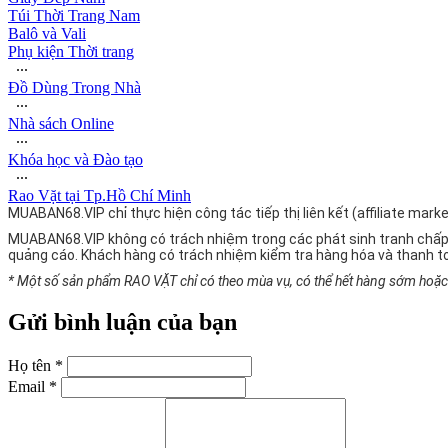
Túi Thời Trang Nam
Balô và Vali
Phụ kiện Thời trang
∙∙∙
Đồ Dùng Trong Nhà
∙∙∙
Nhà sách Online
∙∙∙
Khóa học và Đào tạo
∙∙∙
Rao Vặt tại Tp.Hồ Chí Minh
MUABAN68.VIP chỉ thực hiện công tác tiếp thị liên kết (affiliate ma
MUABAN68.VIP không có trách nhiệm trong các phát sinh tranh chấp
quảng cáo. Khách hàng có trách nhiệm kiểm tra hàng hóa và thanh t
* Một số sản phẩm RAO VẶT chỉ có theo mùa vụ, có thể hết hàng sớm hoặc g
Gửi bình luận của bạn
Họ tên *
Email *