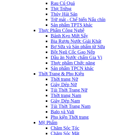
Rau Củ Quả
Thịt Trứng
Thủy Hải Sản
Trữ mát - Chế biến Nấu chín
Sản phẩm TPTS khác
Thực Phẩm Công Nghệ
Bánh Kẹo Mứt Sấy
Bia Rượu Nước Giải Khát
Bơ Sữa và Sản phẩm từ Sữa
Bột Ngũ Cốc Gạo Nếp
Dầu ăn Nước chấm Gia Vị
Thực phẩm Chức năng
Sản phẩm TPCN khác
Thời Trang & Phụ Kiện
Thời trang Nữ
Giày Dép Nữ
Túi Thời Trang Nữ
Thời trang Nam
Giày Dép Nam
Túi Thời Trang Nam
Balo và Vali
Phụ kiện Thời trang
Mỹ Phẩm
Chăm Sóc Tóc
Chăm Sóc Mặt