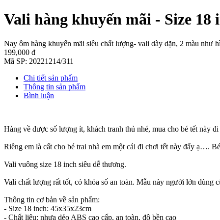
Vali hàng khuyến mãi - Size 18 
Nay ôm hàng khuyến mãi siêu chất lượng- vali dày dặn, 2 màu như hì
199,000 đ
Mã SP:
20221214/311
Chi tiết sản phẩm
Thông tin sản phẩm
Bình luận
Hàng về được số lượng ít, khách tranh thủ nhé, mua cho bé tết này đi d
Riêng em là cất cho bé trai nhà em một cái đi chơi tết này đấy ạ…. Bé
Vali vuông size 18 inch siêu dễ thương.
Vali chất lượng rất tốt, có khóa số an toàn. Mẫu này người lớn dùng 
Thông tin cơ bản về sản phẩm:
- Size 18 inch: 45x35x23cm
- Chất liệu: nhựa dẻo ABS cao cấp, an toàn, độ bền cao