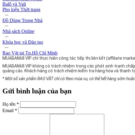
Balô và Vali
Phụ kiện Thời trang
∙∙∙
Đồ Dùng Trong Nhà
∙∙∙
Nhà sách Online
∙∙∙
Khóa học và Đào tạo
∙∙∙
Rao Vặt tại Tp.Hồ Chí Minh
MUABAN68.VIP chỉ thực hiện công tác tiếp thị liên kết (affiliate ma
MUABAN68.VIP không có trách nhiệm trong các phát sinh tranh chấp
quảng cáo. Khách hàng có trách nhiệm kiểm tra hàng hóa và thanh t
* Một số sản phẩm RAO VẶT chỉ có theo mùa vụ, có thể hết hàng sớm hoặc g
Gửi bình luận của bạn
Họ tên *
Email *