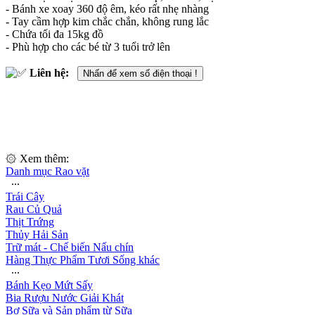
- Bánh xe xoay 360 độ êm, kéo rất nhẹ nhàng
- Tay cầm hợp kim chắc chắn, không rung lắc
- Chứa tối đa 15kg đồ
- Phù hợp cho các bé từ 3 tuổi trở lên
Liên hệ:
Nhấn để xem số điện thoại !
۞ Xem thêm:
Danh mục Rao vặt
∙∙∙
Trái Cây
Rau Củ Quả
Thịt Trứng
Thủy Hải Sản
Trữ mát - Chế biến Nấu chín
Hàng Thực Phẩm Tươi Sống khác
∙∙∙
Bánh Kẹo Mứt Sấy
Bia Rượu Nước Giải Khát
Bơ Sữa và Sản phẩm từ Sữa