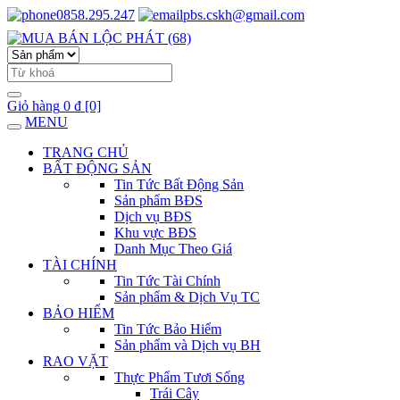
0858.295.247
pbs.cskh@gmail.com
Giỏ hàng
0 đ
[0]
MENU
TRANG CHỦ
BẤT ĐỘNG SẢN
Tin Tức Bất Động Sản
Sản phẩm BĐS
Dịch vụ BĐS
Khu vực BĐS
Danh Mục Theo Giá
TÀI CHÍNH
Tin Tức Tài Chính
Sản phẩm & Dịch Vụ TC
BẢO HIỂM
Tin Tức Bảo Hiểm
Sản phẩm và Dịch vụ BH
RAO VẶT
Thực Phẩm Tươi Sống
Trái Cây