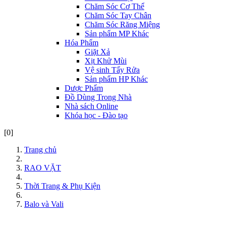
Chăm Sóc Cơ Thể
Chăm Sóc Tay Chân
Chăm Sóc Răng Miệng
Sản phẩm MP Khác
Hóa Phẩm
Giặt Xả
Xịt Khử Mùi
Vệ sinh Tẩy Rửa
Sản phẩm HP Khác
Dược Phẩm
Đồ Dùng Trong Nhà
Nhà sách Online
Khóa học - Đào tạo
[0]
Trang chủ
RAO VẶT
Thời Trang & Phụ Kiện
Balo và Vali