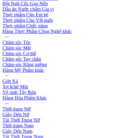
Bột Ngũ Cốc Gạo Nếp
Dầu ăn Nước chấm Gia vị
Thực phẩm Cho Em bé
Thực phẩm Cho Vật nuôi
Thực phẩm Chức năng
Hàng Thực Phẩm Công Nghệ khác
∙∙∙
Chăm sóc Tóc
Chăm sóc Mặt
Chăm sóc Cơ thể
Chăm sóc Tay chân
Chăm sóc Răng miệng
Hàng Mỹ Phẩm khác
∙∙∙
Giặt Xả
Xịt Khử Mùi
Vệ sinh Tẩy Rửa
Hàng Hóa Phẩm Khác
∙∙∙
Thời trang Nữ
Giày Dép Nữ
Túi Thời Trang Nữ
Thời trang Nam
Giày Dép Nam
Túi Thời Trang Nam