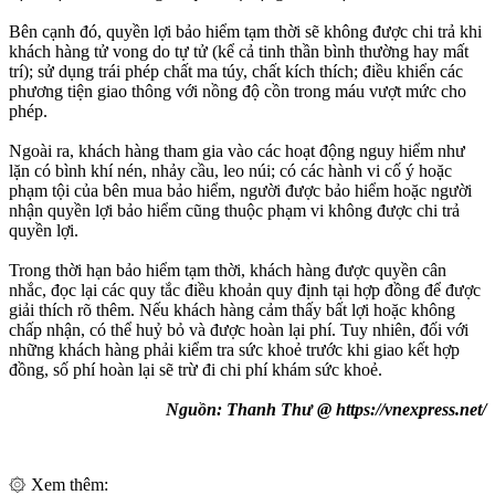
Bên cạnh đó, quyền lợi bảo hiểm tạm thời sẽ không được chi trả khi
khách hàng tử vong do tự tử (kể cả tinh thần bình thường hay mất
trí); sử dụng trái phép chất ma túy, chất kích thích; điều khiển các
phương tiện giao thông với nồng độ cồn trong máu vượt mức cho
phép.
Ngoài ra, khách hàng tham gia vào các hoạt động nguy hiểm như
lặn có bình khí nén, nhảy cầu, leo núi; có các hành vi cố ý hoặc
phạm tội của bên mua bảo hiểm, người được bảo hiểm hoặc người
nhận quyền lợi bảo hiểm cũng thuộc phạm vi không được chi trả
quyền lợi.
Trong thời hạn bảo hiểm tạm thời, khách hàng được quyền cân
nhắc, đọc lại các quy tắc điều khoản quy định tại hợp đồng để được
giải thích rõ thêm. Nếu khách hàng cảm thấy bất lợi hoặc không
chấp nhận, có thể huỷ bỏ và được hoàn lại phí. Tuy nhiên, đối với
những khách hàng phải kiểm tra sức khoẻ trước khi giao kết hợp
đồng, số phí hoàn lại sẽ trừ đi chi phí khám sức khoẻ.
Nguồn: Thanh Thư @ https://vnexpress.net/
۞ Xem thêm: