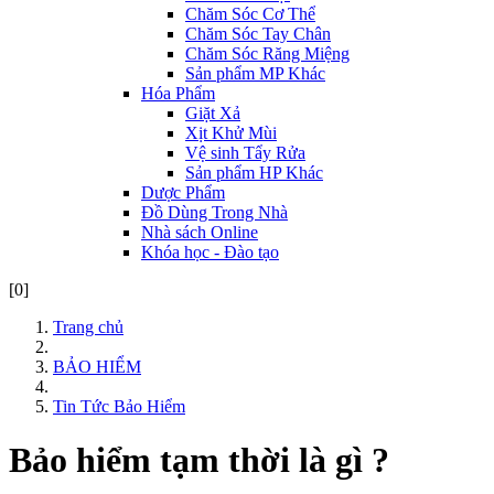
Chăm Sóc Cơ Thể
Chăm Sóc Tay Chân
Chăm Sóc Răng Miệng
Sản phẩm MP Khác
Hóa Phẩm
Giặt Xả
Xịt Khử Mùi
Vệ sinh Tẩy Rửa
Sản phẩm HP Khác
Dược Phẩm
Đồ Dùng Trong Nhà
Nhà sách Online
Khóa học - Đào tạo
[0]
Trang chủ
BẢO HIỂM
Tin Tức Bảo Hiểm
Bảo hiểm tạm thời là gì ?