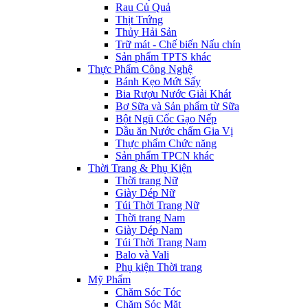
Rau Củ Quả
Thịt Trứng
Thủy Hải Sản
Trữ mát - Chế biến Nấu chín
Sản phẩm TPTS khác
Thực Phẩm Công Nghệ
Bánh Kẹo Mứt Sấy
Bia Rượu Nước Giải Khát
Bơ Sữa và Sản phẩm từ Sữa
Bột Ngũ Cốc Gạo Nếp
Dầu ăn Nước chấm Gia Vị
Thực phẩm Chức năng
Sản phẩm TPCN khác
Thời Trang & Phụ Kiện
Thời trang Nữ
Giày Dép Nữ
Túi Thời Trang Nữ
Thời trang Nam
Giày Dép Nam
Túi Thời Trang Nam
Balo và Vali
Phụ kiện Thời trang
Mỹ Phẩm
Chăm Sóc Tóc
Chăm Sóc Mặt