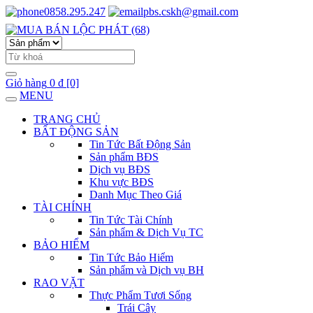
0858.295.247
pbs.cskh@gmail.com
Giỏ hàng
0 đ
[0]
MENU
TRANG CHỦ
BẤT ĐỘNG SẢN
Tin Tức Bất Động Sản
Sản phẩm BĐS
Dịch vụ BĐS
Khu vực BĐS
Danh Mục Theo Giá
TÀI CHÍNH
Tin Tức Tài Chính
Sản phẩm & Dịch Vụ TC
BẢO HIỂM
Tin Tức Bảo Hiểm
Sản phẩm và Dịch vụ BH
RAO VẶT
Thực Phẩm Tươi Sống
Trái Cây