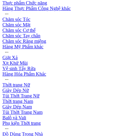
Thực phẩm Chức năng
Hàng Thực Phẩm Công Nghệ khác
∙∙∙
Chăm sóc Tóc
Chăm sóc Mặt
Chăm sóc Cơ thể
Chăm sóc Tay chân
Chăm sóc Răng miệng
Hàng Mỹ Phẩm khác
∙∙∙
Giặt Xả
Xịt Khử Mùi
Vệ sinh Tẩy Rửa
Hàng Hóa Phẩm Khác
∙∙∙
Thời trang Nữ
Giày Dép Nữ
Túi Thời Trang Nữ
Thời trang Nam
Giày Dép Nam
Túi Thời Trang Nam
Balô và Vali
Phụ kiện Thời trang
∙∙∙
Đồ Dùng Trong Nhà