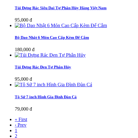
Túi Đựng Rác Siêu Dai Tự Phân Hủy Hàng Việt Nam
95,000 đ
Bộ Dao Nhật 6 Món Cao Cấp Kèm Đế Cắm
180,000 đ
Túi Đựng Rác Đen Tự Phân Hủy
95,000 đ
Tô Sứ 7 inch Hình Gia Đình Đàn Cá
79,000 đ
« First
‹ Prev
1
2