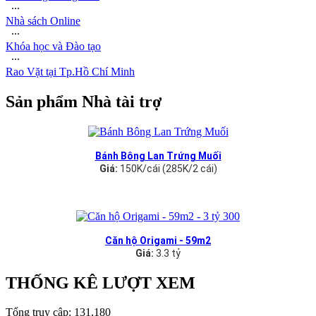
∙∙∙
Nhà sách Online
∙∙∙
Khóa học và Đào tạo
∙∙∙
Rao Vặt tại Tp.Hồ Chí Minh
Sản phẩm Nhà tài trợ
Bánh Bông Lan Trứng Muối
Giá:
150K/cái (285K/2 cái)
Căn hộ Origami - 59m2
Giá:
3.3 tỷ
THỐNG KÊ LƯỢT XEM
Tổng truy cập:
131,180