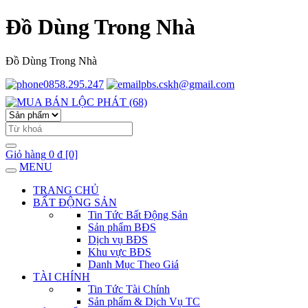
Đồ Dùng Trong Nhà
Đồ Dùng Trong Nhà
0858.295.247
pbs.cskh@gmail.com
Giỏ hàng
0 đ
[0]
MENU
TRANG CHỦ
BẤT ĐỘNG SẢN
Tin Tức Bất Động Sản
Sản phẩm BĐS
Dịch vụ BĐS
Khu vực BĐS
Danh Mục Theo Giá
TÀI CHÍNH
Tin Tức Tài Chính
Sản phẩm & Dịch Vụ TC