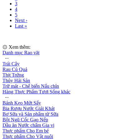
3
4
5
Next ›
Last »
۞ Xem thêm:
Danh mục Rao vặt
∙∙∙
Trái Cây
Rau Củ Quả
Thịt Trứng
Thủy Hải Sản
Trữ mát - Chế biến Nấu chín
Hàng Thực Phẩm Tươi Sống khác
∙∙∙
Bánh Kẹo Mứt Sấy
Bia Rượu Nước Giải Khát
Bơ Sữa và Sản phẩm từ Sữa
Bột Ngũ Cốc Gạo Nếp
Dầu ăn Nước chấm Gia vị
Thực phẩm Cho Em bé
Thực phẩm Cho Vật nuôi