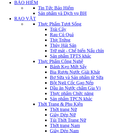
BẢO HIỂM
Tin Tức Bảo Hiểm
Sản phẩm và Dịch vụ BH
RAO VẶT
Thực Phẩm Tươi Sống
Trái Cây
Rau Củ Quả
Thịt Trứng
Thủy Hải Sản
Trữ mát - Chế biến Nấu chín
Sản phẩm TPTS khác
Thực Phẩm Công Nghệ
Bánh Kẹo Mứt Sấy
Bia Rượu Nước Giải Khát
Bơ Sữa và Sản phẩm từ Sữa
Bột Ngũ Cốc Gạo Nếp
Dầu ăn Nước chấm Gia Vị
Thực phẩm Chức năng
Sản phẩm TPCN khác
Thời Trang & Phụ Kiện
Thời trang Nữ
Giày Dép Nữ
Túi Thời Trang Nữ
Thời trang Nam
Giày Dép Nam