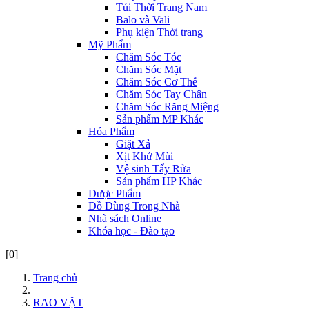
Túi Thời Trang Nam
Balo và Vali
Phụ kiện Thời trang
Mỹ Phẩm
Chăm Sóc Tóc
Chăm Sóc Mặt
Chăm Sóc Cơ Thể
Chăm Sóc Tay Chân
Chăm Sóc Răng Miệng
Sản phẩm MP Khác
Hóa Phẩm
Giặt Xả
Xịt Khử Mùi
Vệ sinh Tẩy Rửa
Sản phẩm HP Khác
Dược Phẩm
Đồ Dùng Trong Nhà
Nhà sách Online
Khóa học - Đào tạo
[0]
Trang chủ
RAO VẶT