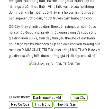
đơn giản mà những bậc cha mẹ thông thái muốn dạy con
nên người cần thực thiện. Vì họ hiểu vai trò của họ không
đơn thuần chỉ là một người thầy, mà họ còn là một người
bạn, người hướng dẫn, người truyền cảm hứng cho con.
Giờ đây, thay vì mãi dò dẫm theo bản năng, bạn có một cơ
hội sở hữu được những kiến thức quan trọng để cuộc sống
gia đình luôn vui vẻ, tràn đầy tình yêu thương và đạt hạnh
phúc trọn vẹn khi biết cách giúp cho đứa con yêu thương của
mình có PHẨM CHẤT, TRÍ TUỆ, biết sống HIẾU THẢO, lễ độ với
gia đình và cống hiến được những giá trị tốt đẹp cho xã hội.
۞ Xem thêm:
∙∙∙
Danh mục Rao vặt
Trái Cây
Rau Củ Quả
Thịt Trứng
Thủy Hải Sản