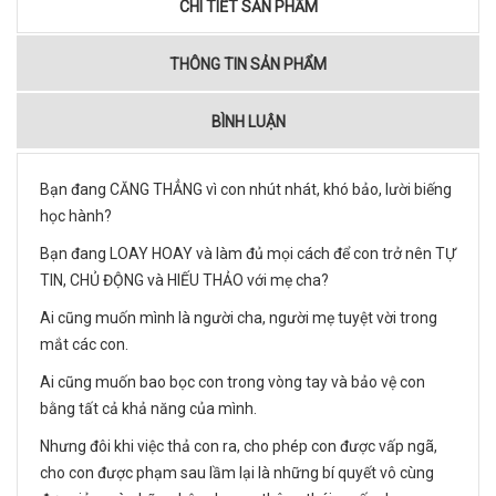
CHI TIẾT SẢN PHẨM
THÔNG TIN SẢN PHẨM
BÌNH LUẬN
Bạn đang CĂNG THẲNG vì con nhút nhát, khó bảo, lười biếng
học hành?
Bạn đang LOAY HOAY và làm đủ mọi cách để con trở nên TỰ
TIN, CHỦ ĐỘNG và HIẾU THẢO với mẹ cha?
Ai cũng muốn mình là người cha, người mẹ tuyệt vời trong
mắt các con.
Ai cũng muốn bao bọc con trong vòng tay và bảo vệ con
bằng tất cả khả năng của mình.
Nhưng đôi khi việc thả con ra, cho phép con được vấp ngã,
cho con được phạm sau lầm lại là những bí quyết vô cùng