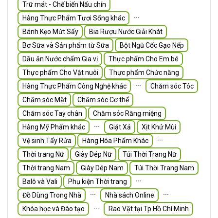
Trữ mát - Chế biến Nấu chín
∙∙∙
Hàng Thực Phẩm Tươi Sống khác
Bánh Kẹo Mứt Sấy
Bia Rượu Nước Giải Khát
Bơ Sữa và Sản phẩm từ Sữa
Bột Ngũ Cốc Gạo Nếp
Dầu ăn Nước chấm Gia vị
Thực phẩm Cho Em bé
Thực phẩm Cho Vật nuôi
Thực phẩm Chức năng
∙∙∙
Hàng Thực Phẩm Công Nghệ khác
Chăm sóc Tóc
Chăm sóc Mặt
Chăm sóc Cơ thể
Chăm sóc Tay chân
Chăm sóc Răng miệng
∙∙∙
Hàng Mỹ Phẩm khác
Giặt Xả
Xịt Khử Mùi
∙∙∙
Vệ sinh Tẩy Rửa
Hàng Hóa Phẩm Khác
Thời trang Nữ
Giày Dép Nữ
Túi Thời Trang Nữ
Thời trang Nam
Giày Dép Nam
Túi Thời Trang Nam
∙∙∙
Balô và Vali
Phụ kiện Thời trang
∙∙∙
∙∙∙
Đồ Dùng Trong Nhà
Nhà sách Online
∙∙∙
Khóa học và Đào tạo
Rao Vặt tại Tp.Hồ Chí Minh