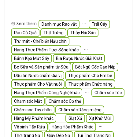
۞ Xem thêm:
∙∙∙
Danh mục Rao vặt
Trái Cây
Rau Củ Quả
Thịt Trứng
Thủy Hải Sản
Trữ mát - Chế biến Nấu chín
∙∙∙
Hàng Thực Phẩm Tươi Sống khác
Bánh Kẹo Mứt Sấy
Bia Rượu Nước Giải Khát
Bơ Sữa và Sản phẩm từ Sữa
Bột Ngũ Cốc Gạo Nếp
Dầu ăn Nước chấm Gia vị
Thực phẩm Cho Em bé
Thực phẩm Cho Vật nuôi
Thực phẩm Chức năng
∙∙∙
Hàng Thực Phẩm Công Nghệ khác
Chăm sóc Tóc
Chăm sóc Mặt
Chăm sóc Cơ thể
Chăm sóc Tay chân
Chăm sóc Răng miệng
∙∙∙
Hàng Mỹ Phẩm khác
Giặt Xả
Xịt Khử Mùi
∙∙∙
Vệ sinh Tẩy Rửa
Hàng Hóa Phẩm Khác
Thời trang Nữ
Giày Dép Nữ
Túi Thời Trang Nữ