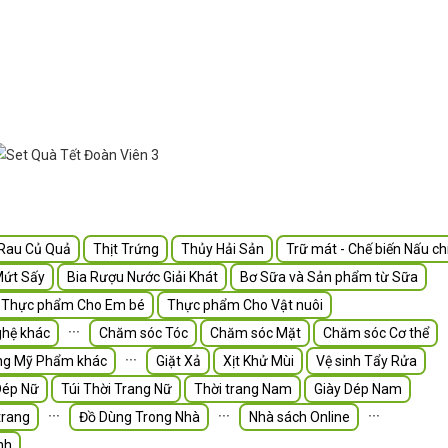
Rau Củ Quả
Thịt Trứng
Thủy Hải Sản
Trữ mát - Chế biến Nấu ch
Mứt Sấy
Bia Rượu Nước Giải Khát
Bơ Sữa và Sản phẩm từ Sữa
Thực phẩm Cho Em bé
Thực phẩm Cho Vật nuôi
∙∙∙
hệ khác
Chăm sóc Tóc
Chăm sóc Mặt
Chăm sóc Cơ thể
∙∙∙
ng Mỹ Phẩm khác
Giặt Xả
Xịt Khử Mùi
Vệ sinh Tẩy Rửa
Dép Nữ
Túi Thời Trang Nữ
Thời trang Nam
Giày Dép Nam
∙∙∙
∙∙∙
∙∙∙
trang
Đồ Dùng Trong Nhà
Nhà sách Online
nh