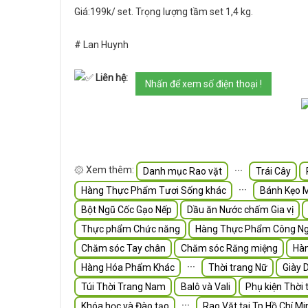
Giá:199k/ set. Trọng lượng tầm set 1,4 kg.
# Lan Huynh
Liên hệ:
Nhấn để xem số điện thoại !
۞ Xem thêm:
∙∙∙
Danh mục Rao vặt
Trái Cây
∙∙∙
Hàng Thực Phẩm Tươi Sống khác
Bánh Kẹo 
Bột Ngũ Cốc Gạo Nếp
Dầu ăn Nước chấm Gia vị
Thực phẩm Chức năng
Hàng Thực Phẩm Công Ng
Chăm sóc Tay chân
Chăm sóc Răng miệng
Hà
∙∙∙
Hàng Hóa Phẩm Khác
Thời trang Nữ
Giày 
Túi Thời Trang Nam
Balô và Vali
Phụ kiện Thời 
∙∙∙
Khóa học và Đào tạo
Rao Vặt tại Tp.Hồ Chí Mi