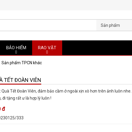
Sản phẩm
BẢO HIỂM
RAO VẶT
Sản phẩm TPCN khác
À TẾT ĐOÀN VIÊN
 Quà Tết Đoàn Viên, đảm bảo cầm ở ngoài xịn xò hơn trên ảnh luôn nhe
, đi tặng rất ư là hợp lý luôn !
 đ
0230125/333