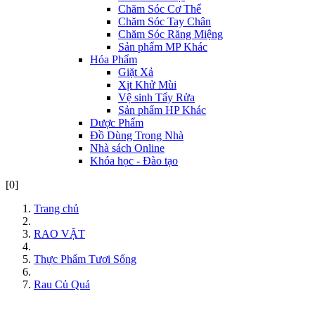
Chăm Sóc Cơ Thể
Chăm Sóc Tay Chân
Chăm Sóc Răng Miệng
Sản phẩm MP Khác
Hóa Phẩm
Giặt Xả
Xịt Khử Mùi
Vệ sinh Tẩy Rửa
Sản phẩm HP Khác
Dược Phẩm
Đồ Dùng Trong Nhà
Nhà sách Online
Khóa học - Đào tạo
[0]
Trang chủ
RAO VẶT
Thực Phẩm Tươi Sống
Rau Củ Quả