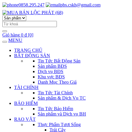
0858.295.247
pbs.cskh@gmail.com
Giỏ hàng
0 đ
[0]
MENU
TRANG CHỦ
BẤT ĐỘNG SẢN
Tin Tức Bất Động Sản
Sản phẩm BĐS
Dịch vụ BĐS
Khu vực BĐS
Danh Mục Theo Giá
TÀI CHÍNH
Tin Tức Tài Chính
Sản phẩm & Dịch Vụ TC
BẢO HIỂM
Tin Tức Bảo Hiểm
Sản phẩm và Dịch vụ BH
RAO VẶT
Thực Phẩm Tươi Sống
Trái Cây