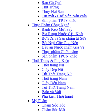
Rau Củ Quả
Thịt Trứng
Thủy Hải Sản
Trữ mát - Chế biến Nấu chín
Sản phẩm TPTS khác
Thực Phẩm Công Nghệ
Bánh Kẹo Mứt Sấy
Bia Rượu Nước Giải Khát
Bơ Sữa và Sản phẩm từ Sữa
Bột Ngũ Cốc Gạo Nếp
Dầu ăn Nước chấm Gia Vị
Thực phẩm Chức năng
Sản phẩm TPCN khác
Thời Trang & Phụ Kiện
Thời trang Nữ
Giày Dép Nữ
Túi Thời Trang Nữ
Thời trang Nam
Giày Dép Nam
Túi Thời Trang Nam
Balo và Vali
Phụ kiện Thời trang
Mỹ Phẩm
Chăm Sóc Tóc
Chăm Sóc Mặt