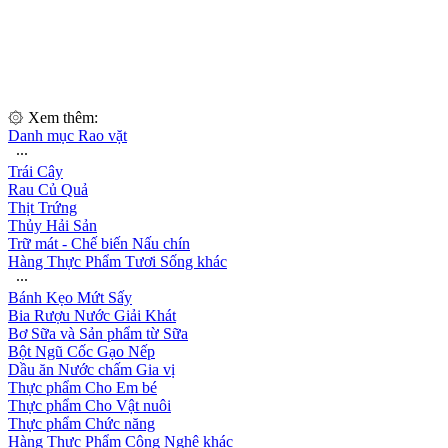
۞ Xem thêm:
Danh mục Rao vặt
∙∙∙
Trái Cây
Rau Củ Quả
Thịt Trứng
Thủy Hải Sản
Trữ mát - Chế biến Nấu chín
Hàng Thực Phẩm Tươi Sống khác
∙∙∙
Bánh Kẹo Mứt Sấy
Bia Rượu Nước Giải Khát
Bơ Sữa và Sản phẩm từ Sữa
Bột Ngũ Cốc Gạo Nếp
Dầu ăn Nước chấm Gia vị
Thực phẩm Cho Em bé
Thực phẩm Cho Vật nuôi
Thực phẩm Chức năng
Hàng Thực Phẩm Công Nghệ khác