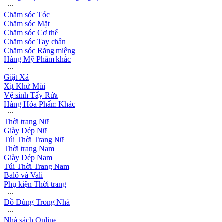
∙∙∙
Chăm sóc Tóc
Chăm sóc Mặt
Chăm sóc Cơ thể
Chăm sóc Tay chân
Chăm sóc Răng miệng
Hàng Mỹ Phẩm khác
∙∙∙
Giặt Xả
Xịt Khử Mùi
Vệ sinh Tẩy Rửa
Hàng Hóa Phẩm Khác
∙∙∙
Thời trang Nữ
Giày Dép Nữ
Túi Thời Trang Nữ
Thời trang Nam
Giày Dép Nam
Túi Thời Trang Nam
Balô và Vali
Phụ kiện Thời trang
∙∙∙
Đồ Dùng Trong Nhà
∙∙∙
Nhà sách Online