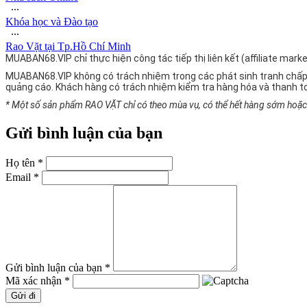
∙∙∙
Khóa học và Đào tạo
∙∙∙
Rao Vặt tại Tp.Hồ Chí Minh
MUABAN68.VIP chỉ thực hiện công tác tiếp thị liên kết (affiliate ma
MUABAN68.VIP không có trách nhiệm trong các phát sinh tranh chấp
quảng cáo. Khách hàng có trách nhiệm kiểm tra hàng hóa và thanh t
* Một số sản phẩm RAO VẶT chỉ có theo mùa vụ, có thể hết hàng sớm hoặc g
Gửi bình luận của bạn
Họ tên *
Email *
Gửi bình luận của bạn *
Mã xác nhận *
Gửi đi