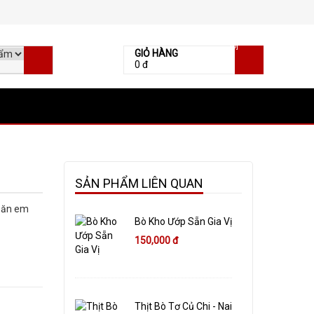
[0]
GIỎ HÀNG
0 đ
SẢN PHẨM LIÊN QUAN
ề ăn em
Bò Kho Ướp Sẵn Gia Vị
150,000 đ
Thịt Bò Tơ Củ Chi - Nai