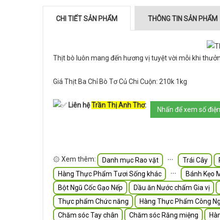
CHI TIẾT SẢN PHẨM
THÔNG TIN SẢN PHẨM
Thịt bò luôn mang đến hương vị tuyệt vời mỗi khi thưở
Giá Thịt Ba Chỉ Bò Tơ Củ Chi Cuộn: 210k 1kg
Liên hệ
Trần Thị Anh Thơ
:
Nhấn để xem số điện 
۞ Xem thêm:
∙∙∙
Danh mục Rao vặt
Trái Cây
∙∙∙
Hàng Thực Phẩm Tươi Sống khác
Bánh Kẹo 
Bột Ngũ Cốc Gạo Nếp
Dầu ăn Nước chấm Gia vị
Thực phẩm Chức năng
Hàng Thực Phẩm Công Ng
Chăm sóc Tay chân
Chăm sóc Răng miệng
Hà