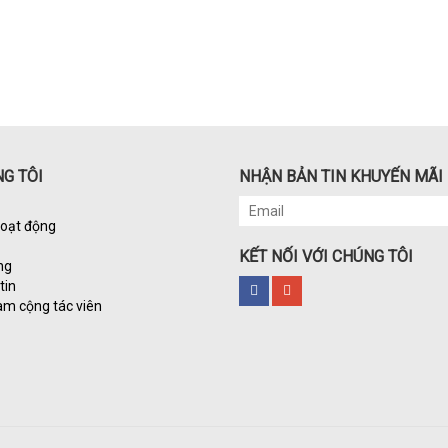
G TÔI
NHẬN BẢN TIN KHUYẾN MÃI
hoạt động
KẾT NỐI VỚI CHÚNG TÔI
ng
tin
àm cộng tác viên