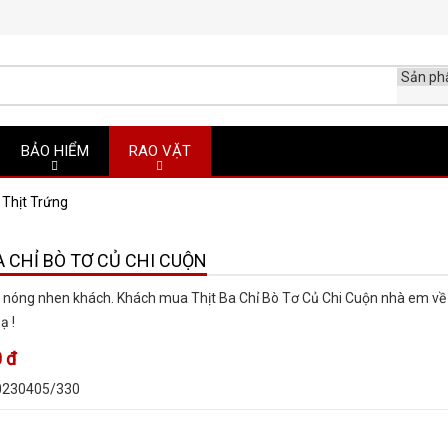
BẢO HIỂM
RAO VẶT
Thịt Trứng
A CHỈ BÒ TƠ CỦ CHI CUỘN
 nóng nhen khách. Khách mua Thịt Ba Chỉ Bò Tơ Củ Chi Cuộn nhà em v
ạ !
 đ
0230405/330