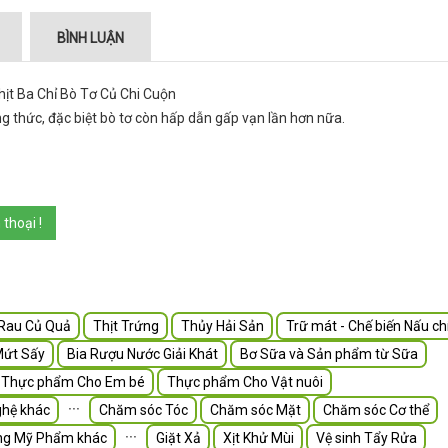
BÌNH LUẬN
ng thức, đặc biệt bò tơ còn hấp dẫn gấp vạn lần hơn nữa.
thoại !
Rau Củ Quả
Thịt Trứng
Thủy Hải Sản
Trữ mát - Chế biến Nấu ch
Mứt Sấy
Bia Rượu Nước Giải Khát
Bơ Sữa và Sản phẩm từ Sữa
Thực phẩm Cho Em bé
Thực phẩm Cho Vật nuôi
∙∙∙
hệ khác
Chăm sóc Tóc
Chăm sóc Mặt
Chăm sóc Cơ thể
∙∙∙
ng Mỹ Phẩm khác
Giặt Xả
Xịt Khử Mùi
Vệ sinh Tẩy Rửa