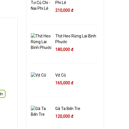
Phi Lê
210,000 đ
Thịt Heo Rừng Lai Bình
Phước
180,000 đ
Vịt Cỏ
165,000 đ
ín
Gà Ta Bến Tre
120,000 đ