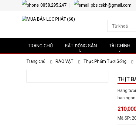
0858.295.247
pbs.cskh@gmail.com
TRANG CHỦ
BẤT ĐỘNG SẢN
TÀI CHÍNH
Trang chủ
RAO VẶT
Thực Phẩm Tươi Sống
THỊT B
Hàng tươi
bao ngon 
210,000
Mã SP:
2