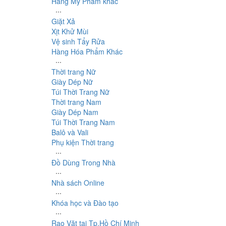
Hàng Mỹ Phẩm khác
∙∙∙
Giặt Xả
Xịt Khử Mùi
Vệ sinh Tẩy Rửa
Hàng Hóa Phẩm Khác
∙∙∙
Thời trang Nữ
Giày Dép Nữ
Túi Thời Trang Nữ
Thời trang Nam
Giày Dép Nam
Túi Thời Trang Nam
Balô và Vali
Phụ kiện Thời trang
∙∙∙
Đồ Dùng Trong Nhà
∙∙∙
Nhà sách Online
∙∙∙
Khóa học và Đào tạo
∙∙∙
Rao Vặt tại Tp.Hồ Chí Minh