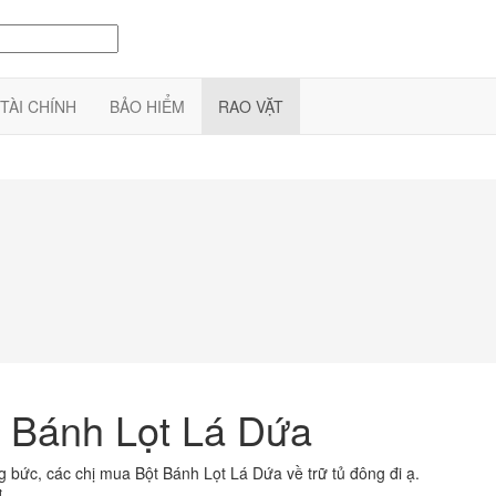
TÀI CHÍNH
BẢO HIỂM
RAO VẶT
 Bánh Lọt Lá Dứa
g bức, các chị mua Bột Bánh Lọt Lá Dứa về trữ tủ đông đi ạ.
đ