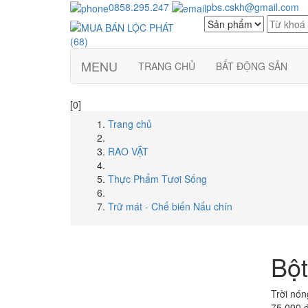
0858.295.247
pbs.cskh@gmail.com
MENU
TRANG CHỦ
BẤT ĐỘNG SẢN
[0]
Trang chủ
RAO VẶT
Thực Phẩm Tươi Sống
Trữ mát - Chế biến Nấu chín
Bột
Trời nón
75,000 