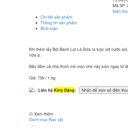
Mã SP:
Điện tho
Chi tiết sản phẩm
Thông tin sản phẩm
Bình luận
Khi thèm lấy Bột Bánh Lọt Lá Dứa ra luộc với nước sôi
nữa ạ.
Bảo đảm cả nhà thích mê món chè này luôn ngay từ lần
Giá: 75k / 1 kg
Liên hệ
Kitty Đặng
:
Nhấn để xem số điện thoạ
۞ Xem thêm:
Danh mục Rao vặt
∙∙∙