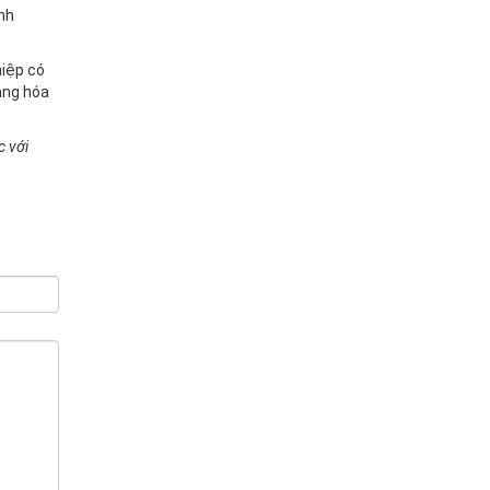
anh
hiệp có
àng hóa
c với