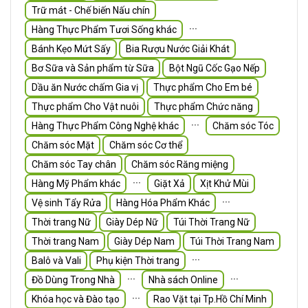
Trữ mát - Chế biến Nấu chín
∙∙∙
Hàng Thực Phẩm Tươi Sống khác
Bánh Kẹo Mứt Sấy
Bia Rượu Nước Giải Khát
Bơ Sữa và Sản phẩm từ Sữa
Bột Ngũ Cốc Gạo Nếp
Dầu ăn Nước chấm Gia vị
Thực phẩm Cho Em bé
Thực phẩm Cho Vật nuôi
Thực phẩm Chức năng
∙∙∙
Hàng Thực Phẩm Công Nghệ khác
Chăm sóc Tóc
Chăm sóc Mặt
Chăm sóc Cơ thể
Chăm sóc Tay chân
Chăm sóc Răng miệng
∙∙∙
Hàng Mỹ Phẩm khác
Giặt Xả
Xịt Khử Mùi
∙∙∙
Vệ sinh Tẩy Rửa
Hàng Hóa Phẩm Khác
Thời trang Nữ
Giày Dép Nữ
Túi Thời Trang Nữ
Thời trang Nam
Giày Dép Nam
Túi Thời Trang Nam
∙∙∙
Balô và Vali
Phụ kiện Thời trang
∙∙∙
∙∙∙
Đồ Dùng Trong Nhà
Nhà sách Online
∙∙∙
Khóa học và Đào tạo
Rao Vặt tại Tp.Hồ Chí Minh