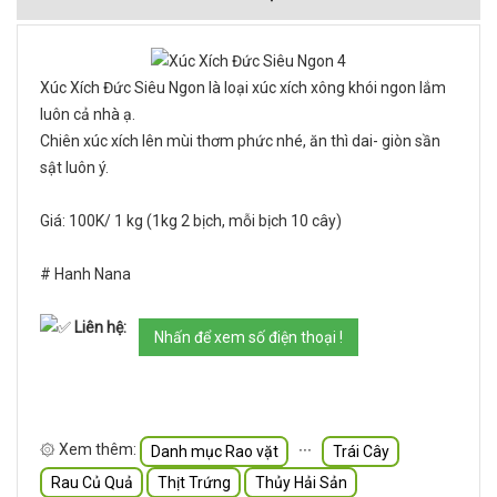
Xúc Xích Đức Siêu Ngon là loại xúc xích xông khói ngon lắm
luôn cả nhà ạ.
Chiên xúc xích lên mùi thơm phức nhé, ăn thì dai- giòn sần
sật luôn ý.
Giá: 100K/ 1 kg (1kg 2 bịch, mỗi bịch 10 cây)
# Hanh Nana
Liên hệ:
Nhấn để xem số điện thoại !
۞ Xem thêm:
∙∙∙
Danh mục Rao vặt
Trái Cây
Rau Củ Quả
Thịt Trứng
Thủy Hải Sản