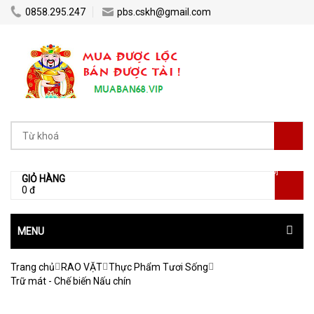
0858.295.247
pbs.cskh@gmail.com
[0]
GIỎ HÀNG
0 đ
MENU
Trang chủ
RAO VẶT
Thực Phẩm Tươi Sống
Trữ mát - Chế biến Nấu chín