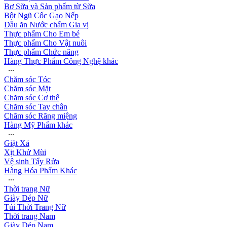
Bơ Sữa và Sản phẩm từ Sữa
Bột Ngũ Cốc Gạo Nếp
Dầu ăn Nước chấm Gia vị
Thực phẩm Cho Em bé
Thực phẩm Cho Vật nuôi
Thực phẩm Chức năng
Hàng Thực Phẩm Công Nghệ khác
∙∙∙
Chăm sóc Tóc
Chăm sóc Mặt
Chăm sóc Cơ thể
Chăm sóc Tay chân
Chăm sóc Răng miệng
Hàng Mỹ Phẩm khác
∙∙∙
Giặt Xả
Xịt Khử Mùi
Vệ sinh Tẩy Rửa
Hàng Hóa Phẩm Khác
∙∙∙
Thời trang Nữ
Giày Dép Nữ
Túi Thời Trang Nữ
Thời trang Nam
Giày Dép Nam