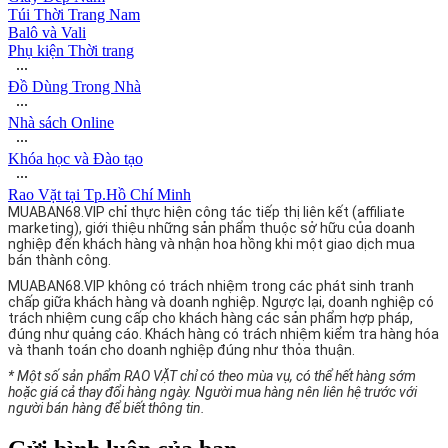
Túi Thời Trang Nam
Balô và Vali
Phụ kiện Thời trang
∙∙∙
Đồ Dùng Trong Nhà
∙∙∙
Nhà sách Online
∙∙∙
Khóa học và Đào tạo
∙∙∙
Rao Vặt tại Tp.Hồ Chí Minh
MUABAN68.VIP chỉ thực hiện công tác tiếp thị liên kết (affiliate
marketing), giới thiệu những sản phẩm thuộc sở hữu của doanh
nghiệp đến khách hàng và nhận hoa hồng khi một giao dịch mua
bán thành công.
MUABAN68.VIP không có trách nhiệm trong các phát sinh tranh
chấp giữa khách hàng và doanh nghiệp. Ngược lại, doanh nghiệp có
trách nhiệm cung cấp cho khách hàng các sản phẩm hợp pháp,
đúng như quảng cáo. Khách hàng có trách nhiệm kiểm tra hàng hóa
và thanh toán cho doanh nghiệp đúng như thỏa thuận.
* Một số sản phẩm RAO VẶT chỉ có theo mùa vụ, có thể hết hàng sớm
hoặc giá cả thay đổi hàng ngày. Người mua hàng nên liên hệ trước với
người bán hàng để biết thông tin.