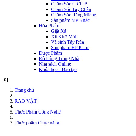
Chăm Sóc Cơ Thể
Chăm Sóc Tay Chân
Chăm Sóc Răng Miệng
Sản phẩm MP Khác
Hóa Phẩm
Giặt Xả
Xịt Khử Mùi
Vệ sinh Tẩy Rửa
Sản phẩm HP Khác
Dược Phẩm
Đồ Dùng Trong Nhà
Nhà sách Online
Khóa học - Đào tạo
[0]
Trang chủ
RAO VẶT
Thực Phẩm Công Nghệ
Thực phẩm Chức năng