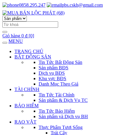
0858.295.247
pbs.cskh@gmail.com
Giỏ hàng
0 đ
[0]
MENU
TRANG CHỦ
BẤT ĐỘNG SẢN
Tin Tức Bất Động Sản
Sản phẩm BĐS
Dịch vụ BĐS
Khu vực BĐS
Danh Mục Theo Giá
TÀI CHÍNH
Tin Tức Tài Chính
Sản phẩm & Dịch Vụ TC
BẢO HIỂM
Tin Tức Bảo Hiểm
Sản phẩm và Dịch vụ BH
RAO VẶT
Thực Phẩm Tươi Sống
Trái Cây