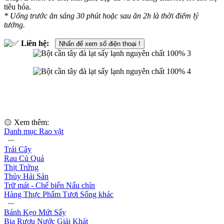
tiêu hóa.
* Uống trước ăn sáng 30 phút hoặc sau ăn 2h là thời điểm lý
tưởng.
Liên hệ:
Nhấn để xem số điện thoại !
۞ Xem thêm:
Danh mục Rao vặt
∙∙∙
Trái Cây
Rau Củ Quả
Thịt Trứng
Thủy Hải Sản
Trữ mát - Chế biến Nấu chín
Hàng Thực Phẩm Tươi Sống khác
∙∙∙
Bánh Kẹo Mứt Sấy
Bia Rượu Nước Giải Khát