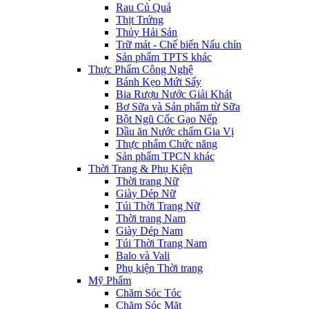
Rau Củ Quả
Thịt Trứng
Thủy Hải Sản
Trữ mát - Chế biến Nấu chín
Sản phẩm TPTS khác
Thực Phẩm Công Nghệ
Bánh Kẹo Mứt Sấy
Bia Rượu Nước Giải Khát
Bơ Sữa và Sản phẩm từ Sữa
Bột Ngũ Cốc Gạo Nếp
Dầu ăn Nước chấm Gia Vị
Thực phẩm Chức năng
Sản phẩm TPCN khác
Thời Trang & Phụ Kiện
Thời trang Nữ
Giày Dép Nữ
Túi Thời Trang Nữ
Thời trang Nam
Giày Dép Nam
Túi Thời Trang Nam
Balo và Vali
Phụ kiện Thời trang
Mỹ Phẩm
Chăm Sóc Tóc
Chăm Sóc Mặt