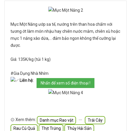
Mực Một Nắng ướp sa tế, nướng trên than hoa chấm với
tương ớt làm món nhậu hay chiên nước mắm, chiên xù hoặc
mực 1 nắng xào dứa,... đảm bảo ngon không thể cưỡng lại
được.
Giá: 135K/kg (túi 1 kg)
#Gia Dụng Nhà Nhím
Liên hệ:
Nhấn để xem số điện thoại !
۞ Xem thêm:
∙∙∙
Danh mục Rao vặt
Trái Cây
Rau Củ Quả
Thịt Trứng
Thủy Hải Sản