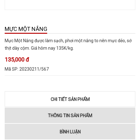
MỰC MỘT NẮNG
Mực Một Nắng được làm sạch, phơi một nắng to nên mực dẻo, sớ
thịt dày cộm. Giá hôm nay 135K/kg.
135,000 đ
Mã SP:
20230211/567
CHI TIẾT SẢN PHẨM
THÔNG TIN SẢN PHẨM
BÌNH LUẬN