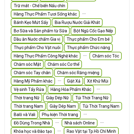
Trữ mát - Chế biến Nấu chín
∙∙∙
Hàng Thực Phẩm Tươi Sống khác
Bánh Kẹo Mứt Sấy
Bia Rượu Nước Giải Khát
Bơ Sữa và Sản phẩm từ Sữa
Bột Ngũ Cốc Gạo Nếp
Dầu ăn Nước chấm Gia vị
Thực phẩm Cho Em bé
Thực phẩm Cho Vật nuôi
Thực phẩm Chức năng
∙∙∙
Hàng Thực Phẩm Công Nghệ khác
Chăm sóc Tóc
Chăm sóc Mặt
Chăm sóc Cơ thể
Chăm sóc Tay chân
Chăm sóc Răng miệng
∙∙∙
Hàng Mỹ Phẩm khác
Giặt Xả
Xịt Khử Mùi
∙∙∙
Vệ sinh Tẩy Rửa
Hàng Hóa Phẩm Khác
Thời trang Nữ
Giày Dép Nữ
Túi Thời Trang Nữ
Thời trang Nam
Giày Dép Nam
Túi Thời Trang Nam
∙∙∙
Balô và Vali
Phụ kiện Thời trang
∙∙∙
∙∙∙
Đồ Dùng Trong Nhà
Nhà sách Online
∙∙∙
Khóa học và Đào tạo
Rao Vặt tại Tp.Hồ Chí Minh