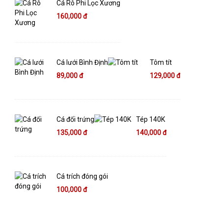
Cá Rô Phi Lọc Xương
160,000 đ
Cá lưới Bình Định
Tôm tít
89,000 đ
129,000 đ
Cá đối trứng
Tép 140K
135,000 đ
140,000 đ
Cá trích đóng gói
100,000 đ