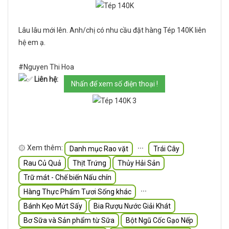
Lâu lâu mới lên. Anh/chị có nhu cầu đặt hàng Tép 140K liên
hệ em ạ.
#Nguyen Thi Hoa
Liên hệ:
Nhấn để xem số điện thoại !
۞ Xem thêm:
∙∙∙
Danh mục Rao vặt
Trái Cây
Rau Củ Quả
Thịt Trứng
Thủy Hải Sản
Trữ mát - Chế biến Nấu chín
∙∙∙
Hàng Thực Phẩm Tươi Sống khác
Bánh Kẹo Mứt Sấy
Bia Rượu Nước Giải Khát
Bơ Sữa và Sản phẩm từ Sữa
Bột Ngũ Cốc Gạo Nếp