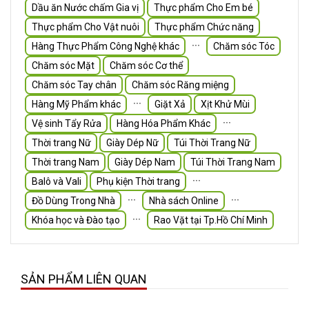
Dầu ăn Nước chấm Gia vị
Thực phẩm Cho Em bé
Thực phẩm Cho Vật nuôi
Thực phẩm Chức năng
∙∙∙
Hàng Thực Phẩm Công Nghệ khác
Chăm sóc Tóc
Chăm sóc Mặt
Chăm sóc Cơ thể
Chăm sóc Tay chân
Chăm sóc Răng miệng
∙∙∙
Hàng Mỹ Phẩm khác
Giặt Xả
Xịt Khử Mùi
∙∙∙
Vệ sinh Tẩy Rửa
Hàng Hóa Phẩm Khác
Thời trang Nữ
Giày Dép Nữ
Túi Thời Trang Nữ
Thời trang Nam
Giày Dép Nam
Túi Thời Trang Nam
∙∙∙
Balô và Vali
Phụ kiện Thời trang
∙∙∙
∙∙∙
Đồ Dùng Trong Nhà
Nhà sách Online
∙∙∙
Khóa học và Đào tạo
Rao Vặt tại Tp.Hồ Chí Minh
SẢN PHẨM LIÊN QUAN