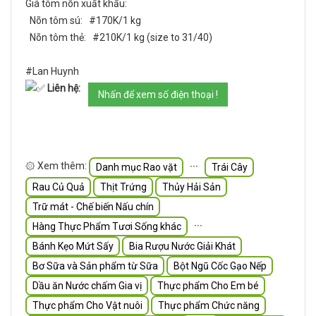
Giá tôm nõn xuất khẩu:
Nõn tôm sú: #170K/1 kg
Nõn tôm thẻ: #210K/1 kg (size to 31/40)
#Lan Huynh
Liên hệ:
Nhấn để xem số điện thoại !
۞ Xem thêm:
∙∙∙
Danh mục Rao vặt
Trái Cây
Rau Củ Quả
Thịt Trứng
Thủy Hải Sản
Trữ mát - Chế biến Nấu chín
∙∙∙
Hàng Thực Phẩm Tươi Sống khác
Bánh Kẹo Mứt Sấy
Bia Rượu Nước Giải Khát
Bơ Sữa và Sản phẩm từ Sữa
Bột Ngũ Cốc Gạo Nếp
Dầu ăn Nước chấm Gia vị
Thực phẩm Cho Em bé
Thực phẩm Cho Vật nuôi
Thực phẩm Chức năng