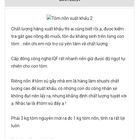
Chất lượng hàng xuất khẩu thì ai cũng biết rồi ạ, được kiểm
tra gắt gao nồng độ muối, tồn dư kháng sinh trên từng con
tôm ...nên chị em nội trợ cứ yên tâm về chất lượng.
Cấp đông công nghệ IQF rất nhanh nên giữ được độ ngọt tự
nhiên cho con tôm.
Riêng nõn #tôm sú gãy nhà em là hàng làm shushi chất
lượng cao để xuất khẩu, có những con do công nhân xẻ
không đạt nên lấy ra, nhưng khẳng định chất lượng tuyệt vời
ạ. Nhắc lại là #tôm sú đấy ạ !
Phải 3 kg tôm nguyên mới ra đc 1 kg tôm nõn, tính ra rất lợi
luôn.