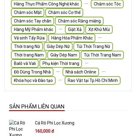
∙∙∙
Hàng Thực Phẩm Công Nghệ khác
Chăm sóc Tóc
Chăm sóc Mặt
Chăm sóc Cơ thể
Chăm sóc Tay chân
Chăm sóc Răng miệng
∙∙∙
Hàng Mỹ Phẩm khác
Giặt Xả
Xịt Khử Mùi
∙∙∙
Vệ sinh Tẩy Rửa
Hàng Hóa Phẩm Khác
Thời trang Nữ
Giày Dép Nữ
Túi Thời Trang Nữ
Thời trang Nam
Giày Dép Nam
Túi Thời Trang Nam
∙∙∙
Balô và Vali
Phụ kiện Thời trang
∙∙∙
∙∙∙
Đồ Dùng Trong Nhà
Nhà sách Online
∙∙∙
Khóa học và Đào tạo
Rao Vặt tại Tp.Hồ Chí Minh
SẢN PHẨM LIÊN QUAN
Cá Rô Phi Lọc Xương
160,000 đ