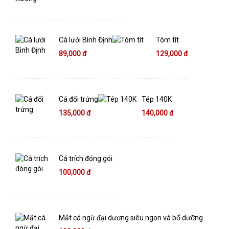
Cá lưới Bình Định
Tôm tít
89,000 đ
129,000 đ
Cá đối trứng
Tép 140K
135,000 đ
140,000 đ
Cá trích đóng gói
100,000 đ
Mắt cá ngừ đại dương siêu ngon và bổ dưỡng