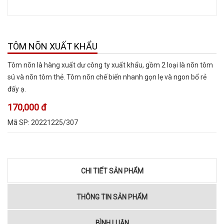
TÔM NÕN XUẤT KHẨU
Tôm nõn là hàng xuất dư công ty xuất khẩu, gồm 2 loại là nõn tôm
sú và nõn tôm thẻ. Tôm nõn chế biến nhanh gọn lẹ và ngon bổ rẻ
đấy ạ.
170,000 đ
Mã SP:
20221225/307
CHI TIẾT SẢN PHẨM
THÔNG TIN SẢN PHẨM
BÌNH LUẬN