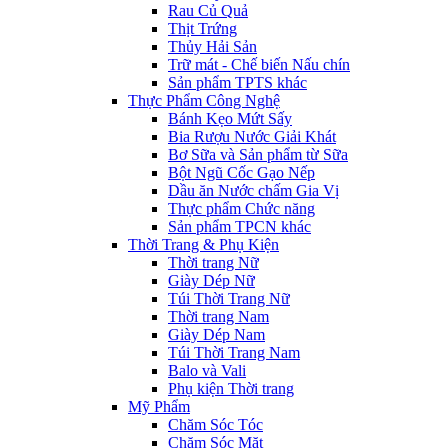
Rau Củ Quả
Thịt Trứng
Thủy Hải Sản
Trữ mát - Chế biến Nấu chín
Sản phẩm TPTS khác
Thực Phẩm Công Nghệ
Bánh Kẹo Mứt Sấy
Bia Rượu Nước Giải Khát
Bơ Sữa và Sản phẩm từ Sữa
Bột Ngũ Cốc Gạo Nếp
Dầu ăn Nước chấm Gia Vị
Thực phẩm Chức năng
Sản phẩm TPCN khác
Thời Trang & Phụ Kiện
Thời trang Nữ
Giày Dép Nữ
Túi Thời Trang Nữ
Thời trang Nam
Giày Dép Nam
Túi Thời Trang Nam
Balo và Vali
Phụ kiện Thời trang
Mỹ Phẩm
Chăm Sóc Tóc
Chăm Sóc Mặt