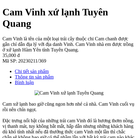
Cam Vinh xứ lạnh Tuyên
Quang
Cam Vinh là tên của một loại trái cây thuộc chi Cam chanh được
gắn chỉ dẫn địa lý với địa danh Vinh. Cam Vinh nhà em được trồng
ở xứ lạnh Hàm Yên tỉnh Tuyên Quang.
35,000 đ
Mã SP:
20230211/369
Chi tiết sản phẩm
Thông tin sản phẩm
Bình luận
Cam xứ lạnh bao giờ cũng ngon hơn nhé cả nhà. Cam Vinh cuối vụ
rồi nên chín ngọt.
Đặc trưng nổi bật của những trái cam Vinh đó là hương thơm nồng,
vị thanh mát, tuy không bắt mắt, hấp dẫn nhưng những khách hàng
dù khó tính nhất nếu đã thưởng thức cam Vinh một lần thì chắc
chắn sẽ không bao giờ có thể nhầm lẫn với bất kỳ trái cam nào khác