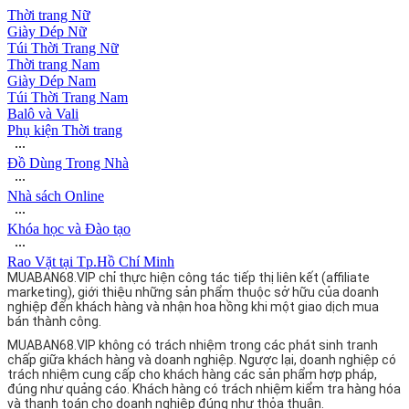
Thời trang Nữ
Giày Dép Nữ
Túi Thời Trang Nữ
Thời trang Nam
Giày Dép Nam
Túi Thời Trang Nam
Balô và Vali
Phụ kiện Thời trang
∙∙∙
Đồ Dùng Trong Nhà
∙∙∙
Nhà sách Online
∙∙∙
Khóa học và Đào tạo
∙∙∙
Rao Vặt tại Tp.Hồ Chí Minh
MUABAN68.VIP chỉ thực hiện công tác tiếp thị liên kết (affiliate
marketing), giới thiệu những sản phẩm thuộc sở hữu của doanh
nghiệp đến khách hàng và nhận hoa hồng khi một giao dịch mua
bán thành công.
MUABAN68.VIP không có trách nhiệm trong các phát sinh tranh
chấp giữa khách hàng và doanh nghiệp. Ngược lại, doanh nghiệp có
trách nhiệm cung cấp cho khách hàng các sản phẩm hợp pháp,
đúng như quảng cáo. Khách hàng có trách nhiệm kiểm tra hàng hóa
và thanh toán cho doanh nghiệp đúng như thỏa thuận.