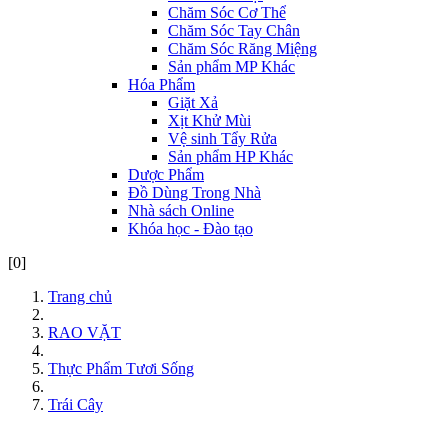
Chăm Sóc Cơ Thể
Chăm Sóc Tay Chân
Chăm Sóc Răng Miệng
Sản phẩm MP Khác
Hóa Phẩm
Giặt Xả
Xịt Khử Mùi
Vệ sinh Tẩy Rửa
Sản phẩm HP Khác
Dược Phẩm
Đồ Dùng Trong Nhà
Nhà sách Online
Khóa học - Đào tạo
[0]
Trang chủ
RAO VẶT
Thực Phẩm Tươi Sống
Trái Cây