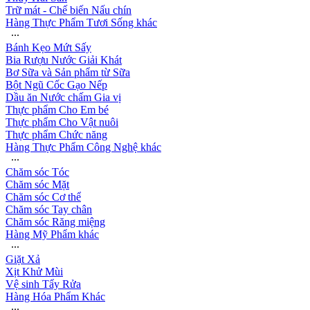
Trữ mát - Chế biến Nấu chín
Hàng Thực Phẩm Tươi Sống khác
∙∙∙
Bánh Kẹo Mứt Sấy
Bia Rượu Nước Giải Khát
Bơ Sữa và Sản phẩm từ Sữa
Bột Ngũ Cốc Gạo Nếp
Dầu ăn Nước chấm Gia vị
Thực phẩm Cho Em bé
Thực phẩm Cho Vật nuôi
Thực phẩm Chức năng
Hàng Thực Phẩm Công Nghệ khác
∙∙∙
Chăm sóc Tóc
Chăm sóc Mặt
Chăm sóc Cơ thể
Chăm sóc Tay chân
Chăm sóc Răng miệng
Hàng Mỹ Phẩm khác
∙∙∙
Giặt Xả
Xịt Khử Mùi
Vệ sinh Tẩy Rửa
Hàng Hóa Phẩm Khác
∙∙∙