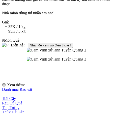
được.
Nhà mình dùng thì nhắn em nhé.
Giá:
+ 35K / 1 kg
+ 95K / 3 kg
#Món Quê
Liên hệ:
Nhấn để xem số điện thoại !
۞ Xem thêm:
Danh mục Rao vặt
∙∙∙
Trái Cây
Rau Củ Quả
Thịt Trứng
Thủy Hải Sản