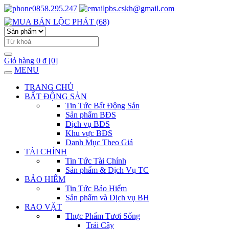
0858.295.247
pbs.cskh@gmail.com
Giỏ hàng
0 đ
[0]
MENU
TRANG CHỦ
BẤT ĐỘNG SẢN
Tin Tức Bất Động Sản
Sản phẩm BĐS
Dịch vụ BĐS
Khu vực BĐS
Danh Mục Theo Giá
TÀI CHÍNH
Tin Tức Tài Chính
Sản phẩm & Dịch Vụ TC
BẢO HIỂM
Tin Tức Bảo Hiểm
Sản phẩm và Dịch vụ BH
RAO VẶT
Thực Phẩm Tươi Sống
Trái Cây