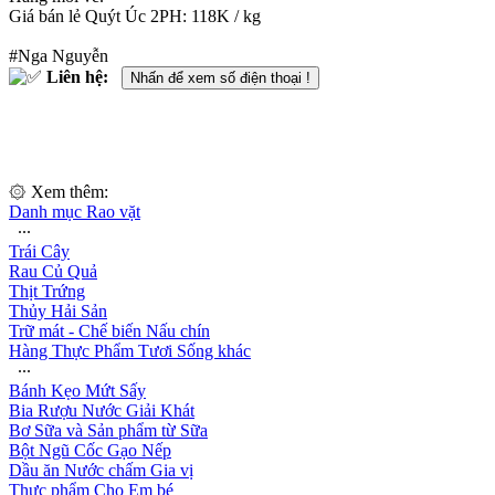
Giá bán lẻ Quýt Úc 2PH: 118K / kg
#Nga Nguyễn
Liên hệ:
Nhấn để xem số điện thoại !
۞ Xem thêm:
Danh mục Rao vặt
∙∙∙
Trái Cây
Rau Củ Quả
Thịt Trứng
Thủy Hải Sản
Trữ mát - Chế biến Nấu chín
Hàng Thực Phẩm Tươi Sống khác
∙∙∙
Bánh Kẹo Mứt Sấy
Bia Rượu Nước Giải Khát
Bơ Sữa và Sản phẩm từ Sữa
Bột Ngũ Cốc Gạo Nếp
Dầu ăn Nước chấm Gia vị
Thực phẩm Cho Em bé