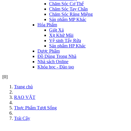
Chăm Sóc Cơ Thể
Chăm Sóc Tay Chân
Chăm Sóc Răng Miệng
Sản phẩm MP Khác
Hóa Phẩm
Giặt Xả
Xịt Khử Mùi
Vệ sinh Tẩy Rửa
Sản phẩm HP Khác
Dược Phẩm
Đồ Dùng Trong Nhà
Nhà sách Online
Khóa học - Đào tạo
[0]
Trang chủ
RAO VẶT
Thực Phẩm Tươi Sống
Trái Cây