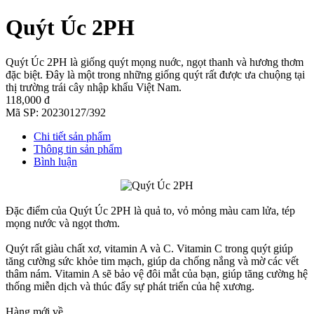
Quýt Úc 2PH
Quýt Úc 2PH là giống quýt mọng nuớc, ngọt thanh và hương thơm
đặc biệt. Đây là một trong những giống quýt rất được ưa chuộng tại
thị trường trái cây nhập khẩu Việt Nam.
118,000 đ
Mã SP:
20230127/392
Chi tiết sản phẩm
Thông tin sản phẩm
Bình luận
Đặc điểm của Quýt Úc 2PH là quả to, vỏ mỏng màu cam lửa, tép
mọng nước và ngọt thơm.
Quýt rất giàu chất xơ, vitamin A và C. Vitamin C trong quýt giúp
tăng cường sức khỏe tim mạch, giúp da chống nắng và mờ các vết
thâm nám. Vitamin A sẽ bảo vệ đôi mắt của bạn, giúp tăng cường hệ
thống miễn dịch và thúc đẩy sự phát triển của hệ xương.
Hàng mới về.