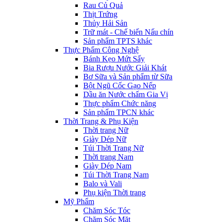
Rau Củ Quả
Thịt Trứng
Thủy Hải Sản
Trữ mát - Chế biến Nấu chín
Sản phẩm TPTS khác
Thực Phẩm Công Nghệ
Bánh Kẹo Mứt Sấy
Bia Rượu Nước Giải Khát
Bơ Sữa và Sản phẩm từ Sữa
Bột Ngũ Cốc Gạo Nếp
Dầu ăn Nước chấm Gia Vị
Thực phẩm Chức năng
Sản phẩm TPCN khác
Thời Trang & Phụ Kiện
Thời trang Nữ
Giày Dép Nữ
Túi Thời Trang Nữ
Thời trang Nam
Giày Dép Nam
Túi Thời Trang Nam
Balo và Vali
Phụ kiện Thời trang
Mỹ Phẩm
Chăm Sóc Tóc
Chăm Sóc Mặt