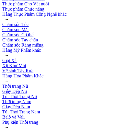
Thực phẩm Cho Vật nuôi
Thực phẩm Chức năng
Hàng Thực Phẩm Công Nghệ khác
∙∙∙
Chăm sóc Tóc
Chăm sóc Mặt
Chăm sóc Cơ thể
Chăm sóc Tay chân
Chăm sóc Răng miệng
Hàng Mỹ Phẩm khác
∙∙∙
Giặt Xả
Xịt Khử Mùi
Vệ sinh Tẩy Rửa
Hàng Hóa Phẩm Khác
∙∙∙
Thời trang Nữ
Giày Dép Nữ
Túi Thời Trang Nữ
Thời trang Nam
Giày Dép Nam
Túi Thời Trang Nam
Balô và Vali
Phụ kiện Thời trang
∙∙∙