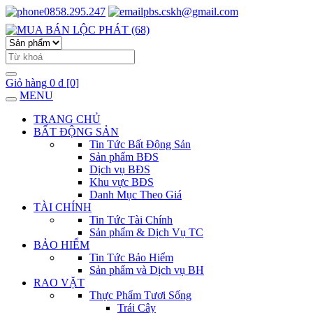
0858.295.247
pbs.cskh@gmail.com
Giỏ hàng
0 đ
[0]
MENU
TRANG CHỦ
BẤT ĐỘNG SẢN
Tin Tức Bất Động Sản
Sản phẩm BĐS
Dịch vụ BĐS
Khu vực BĐS
Danh Mục Theo Giá
TÀI CHÍNH
Tin Tức Tài Chính
Sản phẩm & Dịch Vụ TC
BẢO HIỂM
Tin Tức Bảo Hiểm
Sản phẩm và Dịch vụ BH
RAO VẶT
Thực Phẩm Tươi Sống
Trái Cây