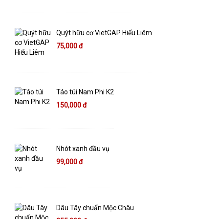
Quýt hữu cơ VietGAP Hiếu Liêm
75,000 đ
Táo túi Nam Phi K2
150,000 đ
Nhót xanh đầu vụ
99,000 đ
Dâu Tây chuẩn Mộc Châu