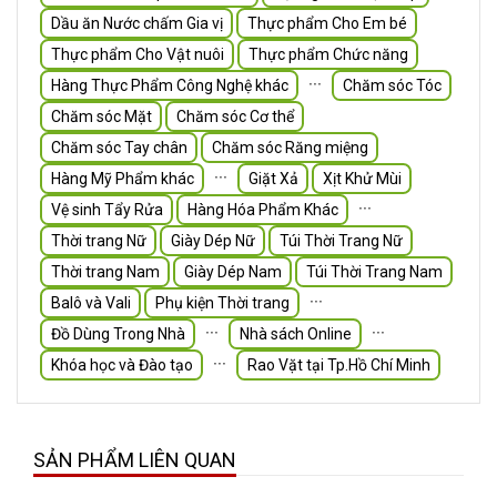
Dầu ăn Nước chấm Gia vị
Thực phẩm Cho Em bé
Thực phẩm Cho Vật nuôi
Thực phẩm Chức năng
∙∙∙
Hàng Thực Phẩm Công Nghệ khác
Chăm sóc Tóc
Chăm sóc Mặt
Chăm sóc Cơ thể
Chăm sóc Tay chân
Chăm sóc Răng miệng
∙∙∙
Hàng Mỹ Phẩm khác
Giặt Xả
Xịt Khử Mùi
∙∙∙
Vệ sinh Tẩy Rửa
Hàng Hóa Phẩm Khác
Thời trang Nữ
Giày Dép Nữ
Túi Thời Trang Nữ
Thời trang Nam
Giày Dép Nam
Túi Thời Trang Nam
∙∙∙
Balô và Vali
Phụ kiện Thời trang
∙∙∙
∙∙∙
Đồ Dùng Trong Nhà
Nhà sách Online
∙∙∙
Khóa học và Đào tạo
Rao Vặt tại Tp.Hồ Chí Minh
SẢN PHẨM LIÊN QUAN