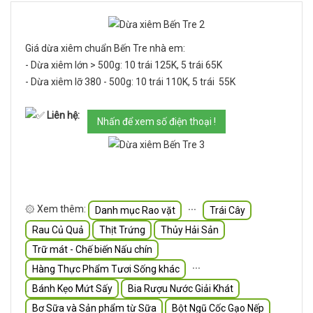
Giá dừa xiêm chuẩn Bến Tre nhà em:
- Dừa xiêm lớn > 500g: 10 trái 125K, 5 trái 65K
- Dừa xiêm lỡ 380 - 500g: 10 trái 110K, 5 trái 55K
Liên hệ:
Nhấn để xem số điện thoại !
۞ Xem thêm:
∙∙∙
Danh mục Rao vặt
Trái Cây
Rau Củ Quả
Thịt Trứng
Thủy Hải Sản
Trữ mát - Chế biến Nấu chín
∙∙∙
Hàng Thực Phẩm Tươi Sống khác
Bánh Kẹo Mứt Sấy
Bia Rượu Nước Giải Khát
Bơ Sữa và Sản phẩm từ Sữa
Bột Ngũ Cốc Gạo Nếp