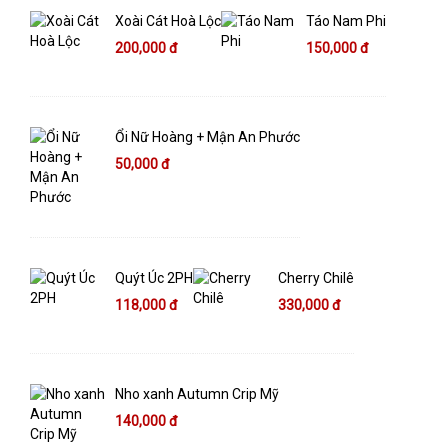
Xoài Cát Hoà Lộc
Táo Nam Phi
200,000 đ
150,000 đ
Ổi Nữ Hoàng + Mận An Phước
50,000 đ
Quýt Úc 2PH
Cherry Chilê
118,000 đ
330,000 đ
Nho xanh Autumn Crip Mỹ
140,000 đ