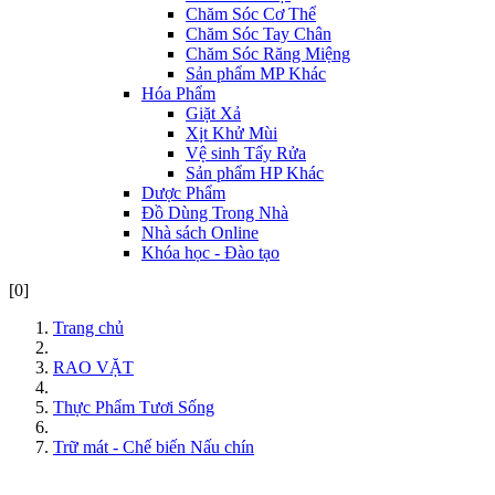
Chăm Sóc Cơ Thể
Chăm Sóc Tay Chân
Chăm Sóc Răng Miệng
Sản phẩm MP Khác
Hóa Phẩm
Giặt Xả
Xịt Khử Mùi
Vệ sinh Tẩy Rửa
Sản phẩm HP Khác
Dược Phẩm
Đồ Dùng Trong Nhà
Nhà sách Online
Khóa học - Đào tạo
[0]
Trang chủ
RAO VẶT
Thực Phẩm Tươi Sống
Trữ mát - Chế biến Nấu chín