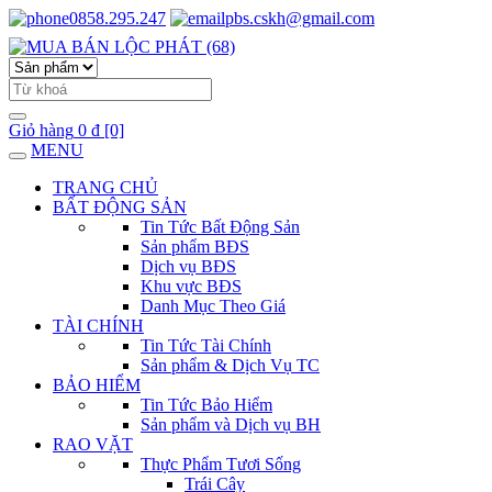
0858.295.247
pbs.cskh@gmail.com
Giỏ hàng
0 đ
[0]
MENU
TRANG CHỦ
BẤT ĐỘNG SẢN
Tin Tức Bất Động Sản
Sản phẩm BĐS
Dịch vụ BĐS
Khu vực BĐS
Danh Mục Theo Giá
TÀI CHÍNH
Tin Tức Tài Chính
Sản phẩm & Dịch Vụ TC
BẢO HIỂM
Tin Tức Bảo Hiểm
Sản phẩm và Dịch vụ BH
RAO VẶT
Thực Phẩm Tươi Sống
Trái Cây