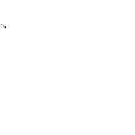
iền !