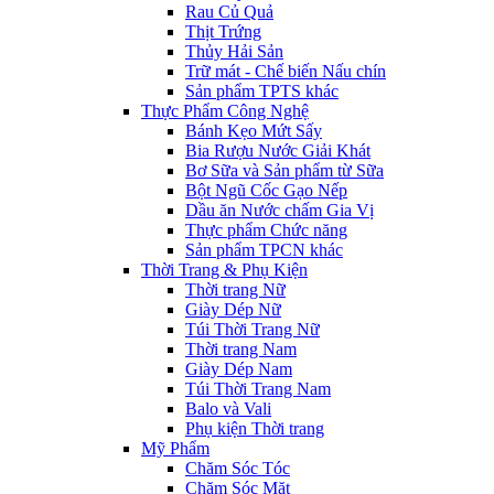
Rau Củ Quả
Thịt Trứng
Thủy Hải Sản
Trữ mát - Chế biến Nấu chín
Sản phẩm TPTS khác
Thực Phẩm Công Nghệ
Bánh Kẹo Mứt Sấy
Bia Rượu Nước Giải Khát
Bơ Sữa và Sản phẩm từ Sữa
Bột Ngũ Cốc Gạo Nếp
Dầu ăn Nước chấm Gia Vị
Thực phẩm Chức năng
Sản phẩm TPCN khác
Thời Trang & Phụ Kiện
Thời trang Nữ
Giày Dép Nữ
Túi Thời Trang Nữ
Thời trang Nam
Giày Dép Nam
Túi Thời Trang Nam
Balo và Vali
Phụ kiện Thời trang
Mỹ Phẩm
Chăm Sóc Tóc
Chăm Sóc Mặt