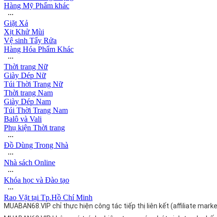
Hàng Mỹ Phẩm khác
∙∙∙
Giặt Xả
Xịt Khử Mùi
Vệ sinh Tẩy Rửa
Hàng Hóa Phẩm Khác
∙∙∙
Thời trang Nữ
Giày Dép Nữ
Túi Thời Trang Nữ
Thời trang Nam
Giày Dép Nam
Túi Thời Trang Nam
Balô và Vali
Phụ kiện Thời trang
∙∙∙
Đồ Dùng Trong Nhà
∙∙∙
Nhà sách Online
∙∙∙
Khóa học và Đào tạo
∙∙∙
Rao Vặt tại Tp.Hồ Chí Minh
MUABAN68.VIP chỉ thực hiện công tác tiếp thị liên kết (affiliate ma