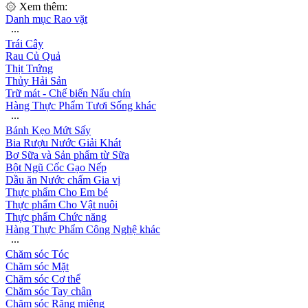
۞ Xem thêm:
Danh mục Rao vặt
∙∙∙
Trái Cây
Rau Củ Quả
Thịt Trứng
Thủy Hải Sản
Trữ mát - Chế biến Nấu chín
Hàng Thực Phẩm Tươi Sống khác
∙∙∙
Bánh Kẹo Mứt Sấy
Bia Rượu Nước Giải Khát
Bơ Sữa và Sản phẩm từ Sữa
Bột Ngũ Cốc Gạo Nếp
Dầu ăn Nước chấm Gia vị
Thực phẩm Cho Em bé
Thực phẩm Cho Vật nuôi
Thực phẩm Chức năng
Hàng Thực Phẩm Công Nghệ khác
∙∙∙
Chăm sóc Tóc
Chăm sóc Mặt
Chăm sóc Cơ thể
Chăm sóc Tay chân
Chăm sóc Răng miệng