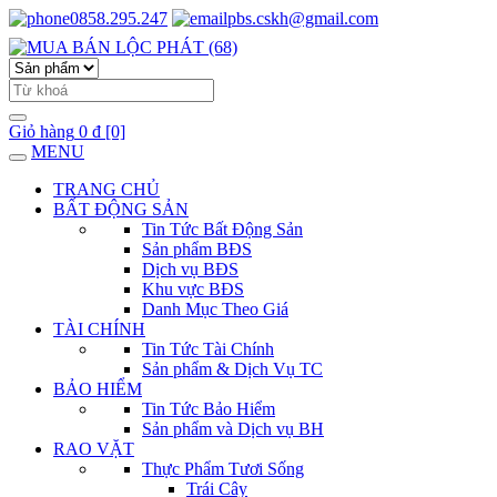
0858.295.247
pbs.cskh@gmail.com
Giỏ hàng
0 đ
[0]
MENU
TRANG CHỦ
BẤT ĐỘNG SẢN
Tin Tức Bất Động Sản
Sản phẩm BĐS
Dịch vụ BĐS
Khu vực BĐS
Danh Mục Theo Giá
TÀI CHÍNH
Tin Tức Tài Chính
Sản phẩm & Dịch Vụ TC
BẢO HIỂM
Tin Tức Bảo Hiểm
Sản phẩm và Dịch vụ BH
RAO VẶT
Thực Phẩm Tươi Sống
Trái Cây