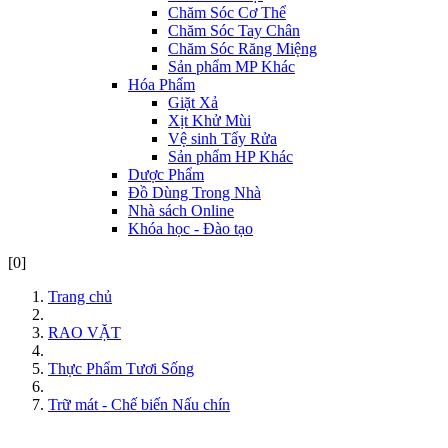
Chăm Sóc Cơ Thể
Chăm Sóc Tay Chân
Chăm Sóc Răng Miệng
Sản phẩm MP Khác
Hóa Phẩm
Giặt Xả
Xịt Khử Mùi
Vệ sinh Tẩy Rửa
Sản phẩm HP Khác
Dược Phẩm
Đồ Dùng Trong Nhà
Nhà sách Online
Khóa học - Đào tạo
[0]
Trang chủ
RAO VẶT
Thực Phẩm Tươi Sống
Trữ mát - Chế biến Nấu chín