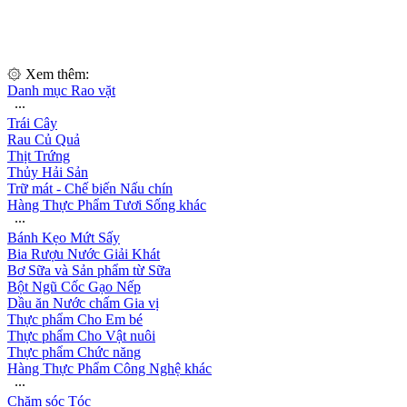
۞ Xem thêm:
Danh mục Rao vặt
∙∙∙
Trái Cây
Rau Củ Quả
Thịt Trứng
Thủy Hải Sản
Trữ mát - Chế biến Nấu chín
Hàng Thực Phẩm Tươi Sống khác
∙∙∙
Bánh Kẹo Mứt Sấy
Bia Rượu Nước Giải Khát
Bơ Sữa và Sản phẩm từ Sữa
Bột Ngũ Cốc Gạo Nếp
Dầu ăn Nước chấm Gia vị
Thực phẩm Cho Em bé
Thực phẩm Cho Vật nuôi
Thực phẩm Chức năng
Hàng Thực Phẩm Công Nghệ khác
∙∙∙
Chăm sóc Tóc