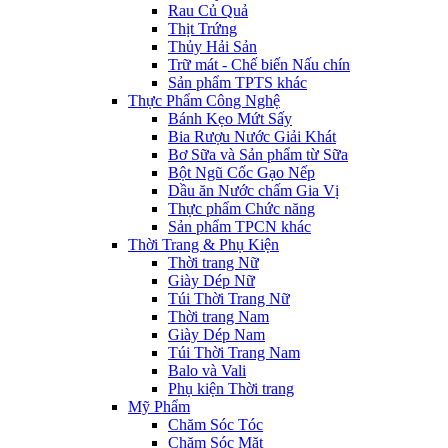
Rau Củ Quả
Thịt Trứng
Thủy Hải Sản
Trữ mát - Chế biến Nấu chín
Sản phẩm TPTS khác
Thực Phẩm Công Nghệ
Bánh Kẹo Mứt Sấy
Bia Rượu Nước Giải Khát
Bơ Sữa và Sản phẩm từ Sữa
Bột Ngũ Cốc Gạo Nếp
Dầu ăn Nước chấm Gia Vị
Thực phẩm Chức năng
Sản phẩm TPCN khác
Thời Trang & Phụ Kiện
Thời trang Nữ
Giày Dép Nữ
Túi Thời Trang Nữ
Thời trang Nam
Giày Dép Nam
Túi Thời Trang Nam
Balo và Vali
Phụ kiện Thời trang
Mỹ Phẩm
Chăm Sóc Tóc
Chăm Sóc Mặt