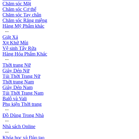
Chăm sóc Mặt
Chăm sóc Cơ thể
Chăm sóc Tay chân
Chăm sóc Răng miệng
Hàng Mỹ Phẩm khác
∙∙∙
Giặt Xả
Xịt Khử Mùi
Vệ sinh Tẩy Rửa
Hàng Hóa Phẩm Khác
∙∙∙
Thời trang Nữ
Giày Dép Nữ
Túi Thời Trang Nữ
Thời trang Nam
Giày Dép Nam
Túi Thời Trang Nam
Balô và Vali
Phụ kiện Thời trang
∙∙∙
Đồ Dùng Trong Nhà
∙∙∙
Nhà sách Online
∙∙∙
Khóa học và Đào tạo