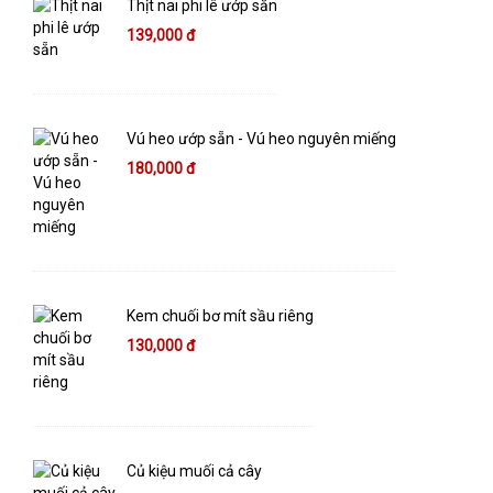
Thịt nai phi lê ướp sẵn
139,000 đ
Vú heo ướp sẵn - Vú heo nguyên miếng
180,000 đ
Kem chuối bơ mít sầu riêng
130,000 đ
Củ kiệu muối cả cây