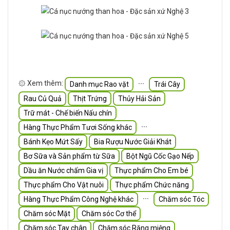
۞ Xem thêm:
∙∙∙
Danh mục Rao vặt
Trái Cây
Rau Củ Quả
Thịt Trứng
Thủy Hải Sản
Trữ mát - Chế biến Nấu chín
∙∙∙
Hàng Thực Phẩm Tươi Sống khác
Bánh Kẹo Mứt Sấy
Bia Rượu Nước Giải Khát
Bơ Sữa và Sản phẩm từ Sữa
Bột Ngũ Cốc Gạo Nếp
Dầu ăn Nước chấm Gia vị
Thực phẩm Cho Em bé
Thực phẩm Cho Vật nuôi
Thực phẩm Chức năng
∙∙∙
Hàng Thực Phẩm Công Nghệ khác
Chăm sóc Tóc
Chăm sóc Mặt
Chăm sóc Cơ thể
Chăm sóc Tay chân
Chăm sóc Răng miệng