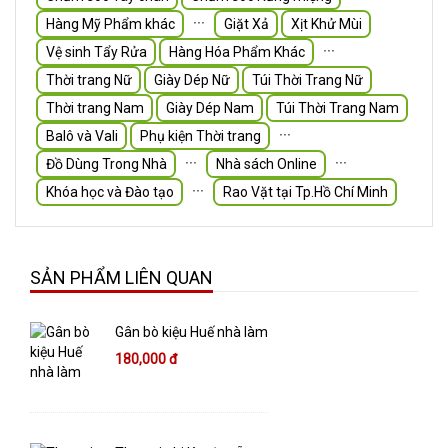
∙∙∙
Hàng Mỹ Phẩm khác
Giặt Xả
Xịt Khử Mùi
∙∙∙
Vệ sinh Tẩy Rửa
Hàng Hóa Phẩm Khác
Thời trang Nữ
Giày Dép Nữ
Túi Thời Trang Nữ
Thời trang Nam
Giày Dép Nam
Túi Thời Trang Nam
∙∙∙
Balô và Vali
Phụ kiện Thời trang
∙∙∙
∙∙∙
Đồ Dùng Trong Nhà
Nhà sách Online
∙∙∙
Khóa học và Đào tạo
Rao Vặt tại Tp.Hồ Chí Minh
SẢN PHẨM LIÊN QUAN
Gân bò kiệu Huế nhà làm
180,000 đ