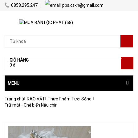
0858.295.247
pbs.cskh@gmail.com
[0]
GIỎ HÀNG
0 đ
MENU
Trang chủ
RAO VẶT
Thực Phẩm Tươi Sống
Trữ mát - Chế biến Nấu chín