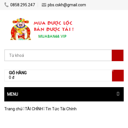
0858.295.247
pbs.cskh@gmail.com
[0]
GIỎ HÀNG
0 đ
MENU
Trang chủ
TÀI CHÍNH
Tin Tức Tài Chính