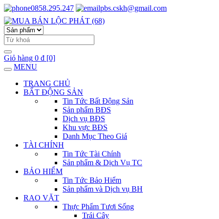
0858.295.247
pbs.cskh@gmail.com
Giỏ hàng
0 đ
[0]
MENU
TRANG CHỦ
BẤT ĐỘNG SẢN
Tin Tức Bất Động Sản
Sản phẩm BĐS
Dịch vụ BĐS
Khu vực BĐS
Danh Mục Theo Giá
TÀI CHÍNH
Tin Tức Tài Chính
Sản phẩm & Dịch Vụ TC
BẢO HIỂM
Tin Tức Bảo Hiểm
Sản phẩm và Dịch vụ BH
RAO VẶT
Thực Phẩm Tươi Sống
Trái Cây