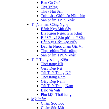
Rau Củ Quả
Thịt Trứng
Thủy Hải Sản
Trữ mát - Chế biến Nấu chín
Sản phẩm TPTS khác
Thực Phẩm Công Nghệ
Bánh Kẹo Mứt Sấy
Bia Rượu Nước Giải Khát
Bơ Sữa và Sản phẩm từ Sữa
Bột Ngũ Cốc Gạo Nếp
Dầu ăn Nước chấm Gia Vị
Thực phẩm Chức năng
Sản phẩm TPCN khác
Thời Trang & Phụ Kiện
Thời trang Nữ
Giày Dép Nữ
Túi Thời Trang Nữ
Thời trang Nam
Giày Dép Nam
Túi Thời Trang Nam
Balo và Vali
Phụ kiện Thời trang
Mỹ Phẩm
Chăm Sóc Tóc
Chăm Sóc Mặt