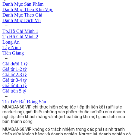
Danh Mục Sản Phẩm
Danh Mục Theo Khu Vực
Danh Mục Theo Giá
Danh Mục Dịch Vụ
∙∙∙
Tp.Hồ Chí Minh 1
Tp.Hồ Chí Minh 2
Long An
Tây Ninh
Tiền Giang
∙∙∙
Giá dưới 1 tỷ
Giá từ 1-2 tỷ
Giá từ 2-3 tỷ
Giá từ 3-4 tỷ
Giá từ 4-5 tỷ
Giá trên 5 tỷ
∙∙∙
Tin Tức Bất Động Sản
MUABAN68.VIP chỉ thực hiện công tác tiếp thị liên kết (affiliate
marketing), giới thiệu những sản phẩm thuộc sở hữu của doanh
nghiệp đến khách hàng và nhận hoa hồng khi một giao dịch mua
bán thành công.
MUABAN68.VIP không có trách nhiệm trong các phát sinh tranh
chấp giữa khách hàng và doanh nghiệp. Ngược lại, doanh nghiệp có