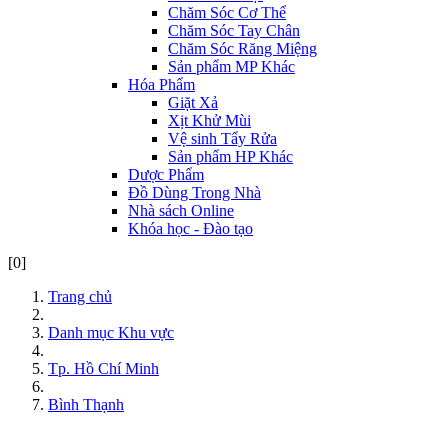
Chăm Sóc Cơ Thể
Chăm Sóc Tay Chân
Chăm Sóc Răng Miệng
Sản phẩm MP Khác
Hóa Phẩm
Giặt Xả
Xịt Khử Mùi
Vệ sinh Tẩy Rửa
Sản phẩm HP Khác
Dược Phẩm
Đồ Dùng Trong Nhà
Nhà sách Online
Khóa học - Đào tạo
[0]
Trang chủ
Danh mục Khu vực
Tp. Hồ Chí Minh
Bình Thạnh