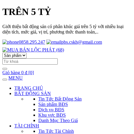
TRÊN 5 TỶ
Giới thiệu bất động sản có phân khúc giá trên 5 tỷ với nhiều loại
diện tích, mức giá, vị trí, phương thức thanh toán,..
0858.295.247
pbs.cskh@gmail.com
Giỏ hàng
0 đ
[0]
MENU
TRANG CHỦ
BẤT ĐỘNG SẢN
Tin Tức Bất Động Sản
Sản phẩm BĐS
Dịch vụ BĐS
Khu vực BĐS
Danh Mục Theo Giá
TÀI CHÍNH
Tin Tức Tài Chính