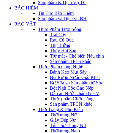
Sản phẩm & Dịch Vụ TC
BẢO HIỂM
Tin Tức Bảo Hiểm
Sản phẩm và Dịch vụ BH
RAO VẶT
Thực Phẩm Tươi Sống
Trái Cây
Rau Củ Quả
Thịt Trứng
Thủy Hải Sản
Trữ mát - Chế biến Nấu chín
Sản phẩm TPTS khác
Thực Phẩm Công Nghệ
Bánh Kẹo Mứt Sấy
Bia Rượu Nước Giải Khát
Bơ Sữa và Sản phẩm từ Sữa
Bột Ngũ Cốc Gạo Nếp
Dầu ăn Nước chấm Gia Vị
Thực phẩm Chức năng
Sản phẩm TPCN khác
Thời Trang & Phụ Kiện
Thời trang Nữ
Giày Dép Nữ
Túi Thời Trang Nữ
Thời trang Nam