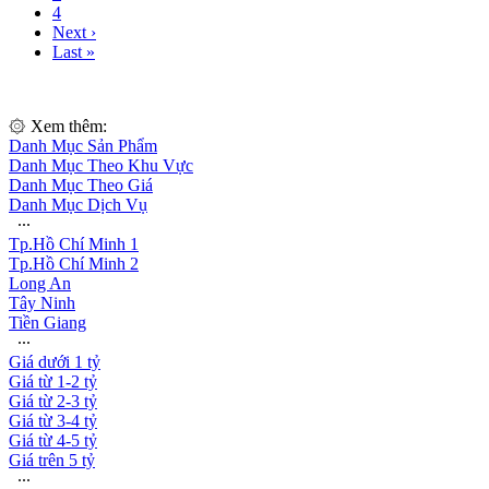
4
Next ›
Last »
۞ Xem thêm:
Danh Mục Sản Phẩm
Danh Mục Theo Khu Vực
Danh Mục Theo Giá
Danh Mục Dịch Vụ
∙∙∙
Tp.Hồ Chí Minh 1
Tp.Hồ Chí Minh 2
Long An
Tây Ninh
Tiền Giang
∙∙∙
Giá dưới 1 tỷ
Giá từ 1-2 tỷ
Giá từ 2-3 tỷ
Giá từ 3-4 tỷ
Giá từ 4-5 tỷ
Giá trên 5 tỷ
∙∙∙