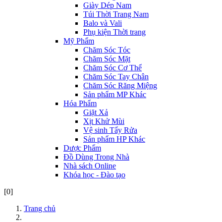
Giày Dép Nam
Túi Thời Trang Nam
Balo và Vali
Phụ kiện Thời trang
Mỹ Phẩm
Chăm Sóc Tóc
Chăm Sóc Mặt
Chăm Sóc Cơ Thể
Chăm Sóc Tay Chân
Chăm Sóc Răng Miệng
Sản phẩm MP Khác
Hóa Phẩm
Giặt Xả
Xịt Khử Mùi
Vệ sinh Tẩy Rửa
Sản phẩm HP Khác
Dược Phẩm
Đồ Dùng Trong Nhà
Nhà sách Online
Khóa học - Đào tạo
[0]
Trang chủ