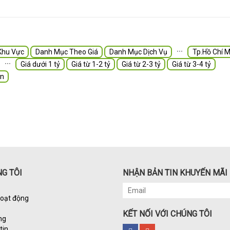
∙∙∙
Khu Vực
Danh Mục Theo Giá
Danh Mục Dịch Vụ
Tp.Hồ Chí M
∙∙∙
Giá dưới 1 tỷ
Giá từ 1-2 tỷ
Giá từ 2-3 tỷ
Giá từ 3-4 tỷ
ản
G TÔI
NHẬN BẢN TIN KHUYẾN MÃI
hoạt động
KẾT NỐI VỚI CHÚNG TÔI
ng
tin