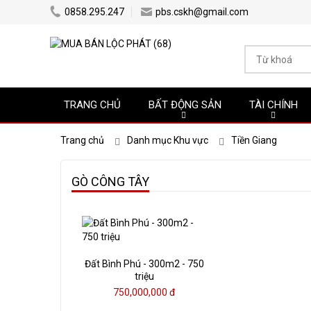
0858.295.247
pbs.cskh@gmail.com
TRANG CHỦ
BẤT ĐỘNG SẢN
TÀI CHÍNH
Trang chủ
Danh mục Khu vực
Tiền Giang
GÒ CÔNG TÂY
Đất Bình Phú - 300m2 - 750
triệu
750,000,000 đ