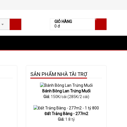
[0]
GIỎ HÀNG
0 đ
SẢN PHẨM NHÀ TÀI TRỢ
Bánh Bông Lan Trứng Muối
Giá:
150K/cái (285K/2 cái)
Đất Trảng Bàng - 277m2
Giá:
1.8 tỷ