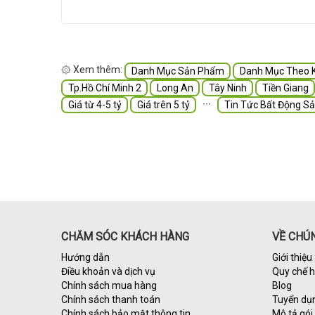
۞ Xem thêm:
Danh Mục Sản Phẩm
Danh Mục Theo 
Tp.Hồ Chí Minh 2
Long An
Tây Ninh
Tiền Giang
∙∙∙
Giá từ 4-5 tỷ
Giá trên 5 tỷ
Tin Tức Bất Động S
CHĂM SÓC KHÁCH HÀNG
VỀ CHÚN
Hướng dẫn
Giới thiệu
Điều khoản và dịch vụ
Quy chế 
Chính sách mua hàng
Blog
Chính sách thanh toán
Tuyển dụ
Chính sách bảo mật thông tin
Mô tả gói 