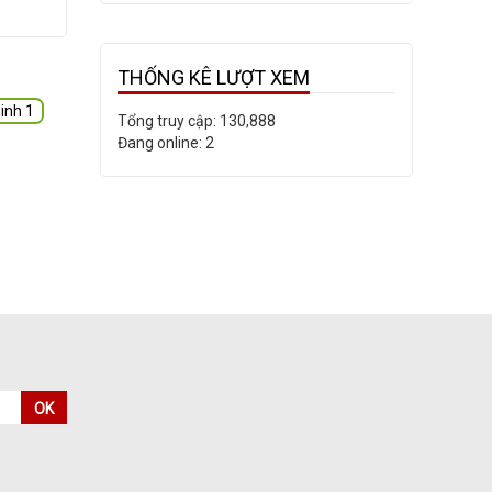
THỐNG KÊ LƯỢT XEM
inh 1
Tổng truy cập:
130,888
Đang online:
2
OK