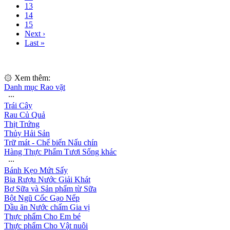
13
14
15
Next ›
Last »
۞ Xem thêm:
Danh mục Rao vặt
∙∙∙
Trái Cây
Rau Củ Quả
Thịt Trứng
Thủy Hải Sản
Trữ mát - Chế biến Nấu chín
Hàng Thực Phẩm Tươi Sống khác
∙∙∙
Bánh Kẹo Mứt Sấy
Bia Rượu Nước Giải Khát
Bơ Sữa và Sản phẩm từ Sữa
Bột Ngũ Cốc Gạo Nếp
Dầu ăn Nước chấm Gia vị
Thực phẩm Cho Em bé
Thực phẩm Cho Vật nuôi