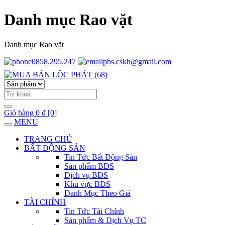
Danh mục Rao vặt
Danh mục Rao vặt
0858.295.247
pbs.cskh@gmail.com
Giỏ hàng
0 đ
[0]
MENU
TRANG CHỦ
BẤT ĐỘNG SẢN
Tin Tức Bất Động Sản
Sản phẩm BĐS
Dịch vụ BĐS
Khu vực BĐS
Danh Mục Theo Giá
TÀI CHÍNH
Tin Tức Tài Chính
Sản phẩm & Dịch Vụ TC