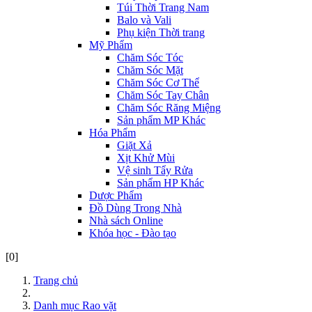
Túi Thời Trang Nam
Balo và Vali
Phụ kiện Thời trang
Mỹ Phẩm
Chăm Sóc Tóc
Chăm Sóc Mặt
Chăm Sóc Cơ Thể
Chăm Sóc Tay Chân
Chăm Sóc Răng Miệng
Sản phẩm MP Khác
Hóa Phẩm
Giặt Xả
Xịt Khử Mùi
Vệ sinh Tẩy Rửa
Sản phẩm HP Khác
Dược Phẩm
Đồ Dùng Trong Nhà
Nhà sách Online
Khóa học - Đào tạo
[0]
Trang chủ
Danh mục Rao vặt