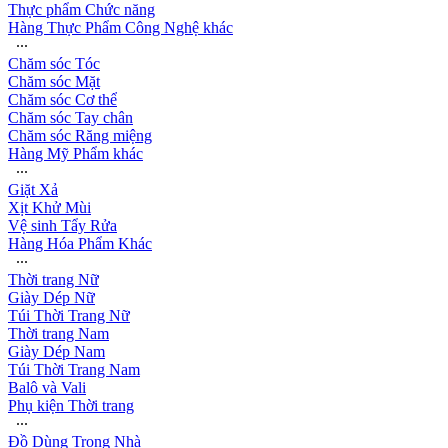
Thực phẩm Chức năng
Hàng Thực Phẩm Công Nghệ khác
∙∙∙
Chăm sóc Tóc
Chăm sóc Mặt
Chăm sóc Cơ thể
Chăm sóc Tay chân
Chăm sóc Răng miệng
Hàng Mỹ Phẩm khác
∙∙∙
Giặt Xả
Xịt Khử Mùi
Vệ sinh Tẩy Rửa
Hàng Hóa Phẩm Khác
∙∙∙
Thời trang Nữ
Giày Dép Nữ
Túi Thời Trang Nữ
Thời trang Nam
Giày Dép Nam
Túi Thời Trang Nam
Balô và Vali
Phụ kiện Thời trang
∙∙∙
Đồ Dùng Trong Nhà