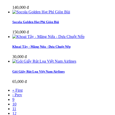
140,000 đ
Socola Golden Hạt Phỉ Giòn Bùi
150,000 đ
Khoai Tây - Măng Nứa - Dưa Chuột Nếp
30,000 đ
Gói Giấy Rút Lụa Việt Nam Airlines
65,000 đ
« First
‹ Prev
9
10
11
12