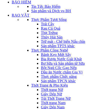
BẢO HIỂM
Tin Tức Bảo Hiểm
Sản phẩm và Dịch vụ BH
RAO VẶT
Thực Phẩm Tươi Sống
Trái Cây
Rau Củ Quả
Thịt Trứng
Thủy Hải Sản
Trữ mát - Chế biến Nấu chín
Sản phẩm TPTS khác
Thực Phẩm Công Nghệ
Bánh Kẹo Mứt Sấy
Bia Rượu Nước Giải Khát
Bơ Sữa và Sản phẩm từ Sữa
Bột Ngũ Cốc Gạo Nếp
Dầu ăn Nước chấm Gia Vị
Thực phẩm Chức năng
Sản phẩm TPCN khác
Thời Trang & Phụ Kiện
Thời trang Nữ
Giày Dép Nữ
Túi Thời Trang Nữ
Thời trang Nam
Giày Dép Nam