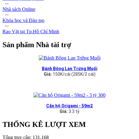
∙∙∙
Nhà sách Online
∙∙∙
Khóa học và Đào tạo
∙∙∙
Rao Vặt tại Tp.Hồ Chí Minh
Sản phẩm Nhà tài trợ
Bánh Bông Lan Trứng Muối
Giá:
150K/cái (285K/2 cái)
Căn hộ Origami - 59m2
Giá:
3.3 tỷ
THỐNG KÊ LƯỢT XEM
Tổng truy cập:
131,168