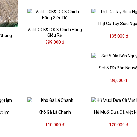
Thịt Gà Tây Siêu Ng
Vali LOCK&LOCK Chính Hãng
Siêu Rẻ
 Nhúng
135,000 đ
399,000 đ
đ
Set 5 Đĩa Bán Nguyệ
39,000 đ
ọt lịm
Khô Gà Lá Chanh
Hũ Muối Dưa Cà Việt 
110,000 đ
120,000 đ