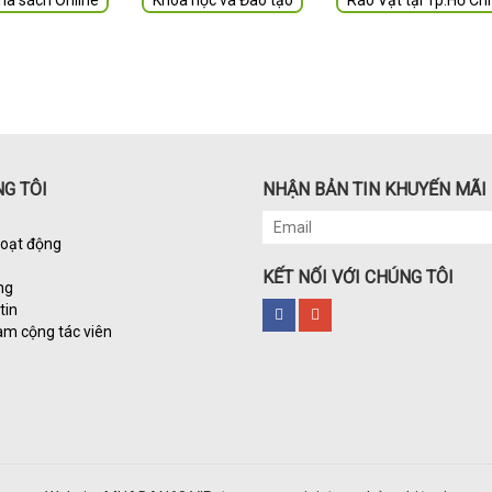
hà sách Online
Khóa học và Đào tạo
Rao Vặt tại Tp.Hồ Ch
G TÔI
NHẬN BẢN TIN KHUYẾN MÃI
hoạt động
KẾT NỐI VỚI CHÚNG TÔI
ng
tin
àm cộng tác viên