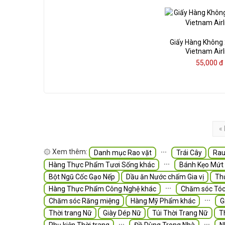
Giấy Hàng Không
Vietnam Airl
55,000 đ
« 
۞ Xem thêm:
∙∙∙
Danh mục Rao vặt
Trái Cây
Rau
∙∙∙
Hàng Thực Phẩm Tươi Sống khác
Bánh Kẹo Mứt
Bột Ngũ Cốc Gạo Nếp
Dầu ăn Nước chấm Gia vị
Th
∙∙∙
Hàng Thực Phẩm Công Nghệ khác
Chăm sóc Tó
∙∙∙
Chăm sóc Răng miệng
Hàng Mỹ Phẩm khác
G
Thời trang Nữ
Giày Dép Nữ
Túi Thời Trang Nữ
T
∙∙∙
∙∙∙