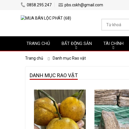
0858.295.247
pbs.cskh@gmail.com
TRANG CHỦ
BẤT ĐỘNG SẢN
TÀI CHÍNH
Trang chủ
Danh mục Rao vặt
DANH MỤC RAO VẶT