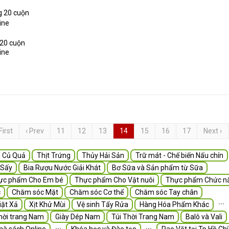
 20 cuộn
ine
First
‹ Prev
11
12
13
14
15
16
17
Next ›
 Củ Quả
Thịt Trứng
Thủy Hải Sản
Trữ mát - Chế biến Nấu chín
 Sấy
Bia Rượu Nước Giải Khát
Bơ Sữa và Sản phẩm từ Sữa
ực phẩm Cho Em bé
Thực phẩm Cho Vật nuôi
Thực phẩm Chức n
c
Chăm sóc Mặt
Chăm sóc Cơ thể
Chăm sóc Tay chân
∙∙∙
iặt Xả
Xịt Khử Mùi
Vệ sinh Tẩy Rửa
Hàng Hóa Phẩm Khác
hời trang Nam
Giày Dép Nam
Túi Thời Trang Nam
Balô và Vali
∙∙∙
∙∙∙