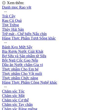
۞ Xem thêm:
Danh mục Rao vặt
∙∙∙
Trái Cây
Rau Củ Quả
Thịt Trứng
Thủy Hải Sản
Trữ mát - Chế biến Nấu chín
Hàng Thực Phẩm Tươi Sống khác
∙∙∙
Bánh Kẹo Mứt Sấy
Bia Rượu Nước Giải Khát
Bơ Sữa và Sản phẩm từ Sữa
Bột Ngũ Cốc Gạo Nếp
Dầu ăn Nước chấm Gia vị
Thực phẩm Cho Em bé
Thực phẩm Cho Vật nuôi
Thực phẩm Chức năng
Hàng Thực Phẩm Công Nghệ khác
∙∙∙
Chăm sóc Tóc
Chăm sóc Mặt
Chăm sóc Cơ thể
Chăm sóc Tay chân
Chăm sóc Răng miệng