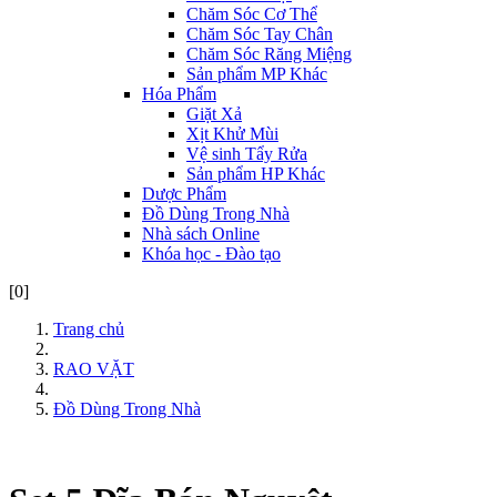
Chăm Sóc Cơ Thể
Chăm Sóc Tay Chân
Chăm Sóc Răng Miệng
Sản phẩm MP Khác
Hóa Phẩm
Giặt Xả
Xịt Khử Mùi
Vệ sinh Tẩy Rửa
Sản phẩm HP Khác
Dược Phẩm
Đồ Dùng Trong Nhà
Nhà sách Online
Khóa học - Đào tạo
[0]
Trang chủ
RAO VẶT
Đồ Dùng Trong Nhà