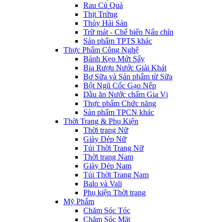
Rau Củ Quả
Thịt Trứng
Thủy Hải Sản
Trữ mát - Chế biến Nấu chín
Sản phẩm TPTS khác
Thực Phẩm Công Nghệ
Bánh Kẹo Mứt Sấy
Bia Rượu Nước Giải Khát
Bơ Sữa và Sản phẩm từ Sữa
Bột Ngũ Cốc Gạo Nếp
Dầu ăn Nước chấm Gia Vị
Thực phẩm Chức năng
Sản phẩm TPCN khác
Thời Trang & Phụ Kiện
Thời trang Nữ
Giày Dép Nữ
Túi Thời Trang Nữ
Thời trang Nam
Giày Dép Nam
Túi Thời Trang Nam
Balo và Vali
Phụ kiện Thời trang
Mỹ Phẩm
Chăm Sóc Tóc
Chăm Sóc Mặt