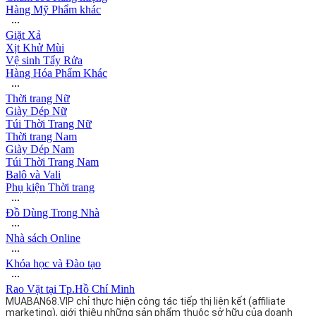
Hàng Mỹ Phẩm khác
∙∙∙
Giặt Xả
Xịt Khử Mùi
Vệ sinh Tẩy Rửa
Hàng Hóa Phẩm Khác
∙∙∙
Thời trang Nữ
Giày Dép Nữ
Túi Thời Trang Nữ
Thời trang Nam
Giày Dép Nam
Túi Thời Trang Nam
Balô và Vali
Phụ kiện Thời trang
∙∙∙
Đồ Dùng Trong Nhà
∙∙∙
Nhà sách Online
∙∙∙
Khóa học và Đào tạo
∙∙∙
Rao Vặt tại Tp.Hồ Chí Minh
MUABAN68.VIP chỉ thực hiện công tác tiếp thị liên kết (affiliate
marketing), giới thiệu những sản phẩm thuộc sở hữu của doanh