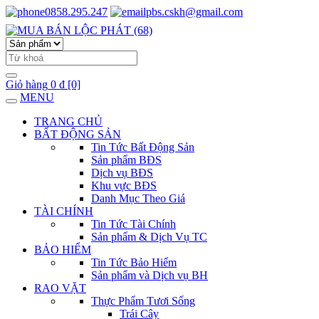
0858.295.247
pbs.cskh@gmail.com
Giỏ hàng
0 đ
[0]
MENU
TRANG CHỦ
BẤT ĐỘNG SẢN
Tin Tức Bất Động Sản
Sản phẩm BĐS
Dịch vụ BĐS
Khu vực BĐS
Danh Mục Theo Giá
TÀI CHÍNH
Tin Tức Tài Chính
Sản phẩm & Dịch Vụ TC
BẢO HIỂM
Tin Tức Bảo Hiểm
Sản phẩm và Dịch vụ BH
RAO VẶT
Thực Phẩm Tươi Sống
Trái Cây