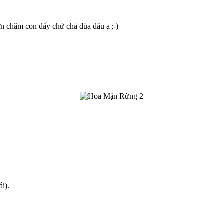
n chăm con đấy chứ chả đùa đâu ạ ;-)
i).