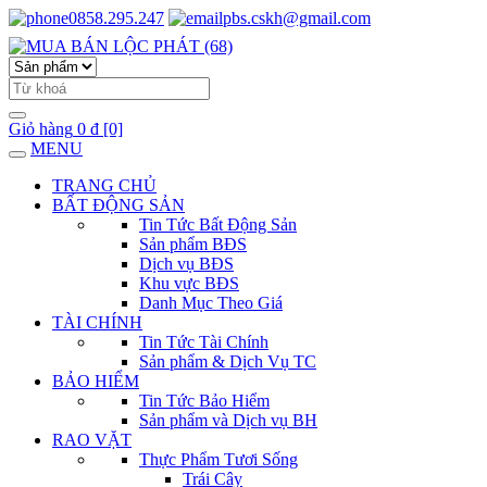
0858.295.247
pbs.cskh@gmail.com
Giỏ hàng
0 đ
[0]
MENU
TRANG CHỦ
BẤT ĐỘNG SẢN
Tin Tức Bất Động Sản
Sản phẩm BĐS
Dịch vụ BĐS
Khu vực BĐS
Danh Mục Theo Giá
TÀI CHÍNH
Tin Tức Tài Chính
Sản phẩm & Dịch Vụ TC
BẢO HIỂM
Tin Tức Bảo Hiểm
Sản phẩm và Dịch vụ BH
RAO VẶT
Thực Phẩm Tươi Sống
Trái Cây