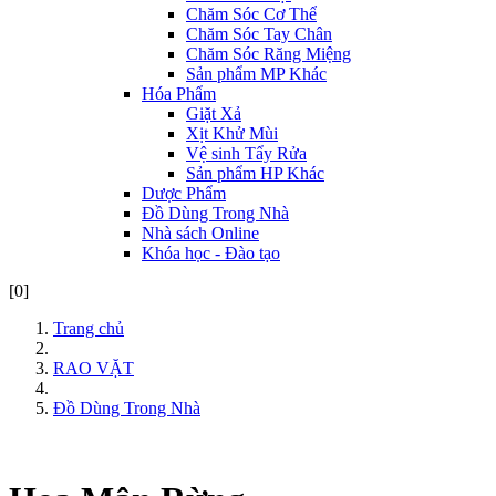
Chăm Sóc Cơ Thể
Chăm Sóc Tay Chân
Chăm Sóc Răng Miệng
Sản phẩm MP Khác
Hóa Phẩm
Giặt Xả
Xịt Khử Mùi
Vệ sinh Tẩy Rửa
Sản phẩm HP Khác
Dược Phẩm
Đồ Dùng Trong Nhà
Nhà sách Online
Khóa học - Đào tạo
[0]
Trang chủ
RAO VẶT
Đồ Dùng Trong Nhà