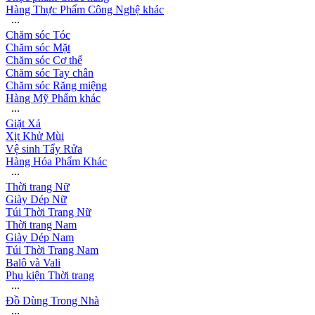
Hàng Thực Phẩm Công Nghệ khác
∙∙∙
Chăm sóc Tóc
Chăm sóc Mặt
Chăm sóc Cơ thể
Chăm sóc Tay chân
Chăm sóc Răng miệng
Hàng Mỹ Phẩm khác
∙∙∙
Giặt Xả
Xịt Khử Mùi
Vệ sinh Tẩy Rửa
Hàng Hóa Phẩm Khác
∙∙∙
Thời trang Nữ
Giày Dép Nữ
Túi Thời Trang Nữ
Thời trang Nam
Giày Dép Nam
Túi Thời Trang Nam
Balô và Vali
Phụ kiện Thời trang
∙∙∙
Đồ Dùng Trong Nhà
∙∙∙