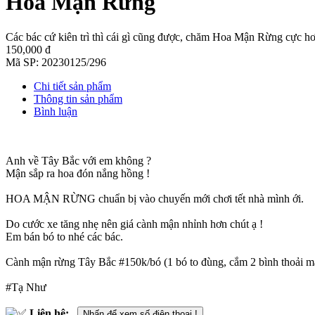
Hoa Mận Rừng
Các bác cứ kiên trì thì cái gì cũng được, chăm Hoa Mận Rừng cực hơ
150,000 đ
Mã SP:
20230125/296
Chi tiết sản phẩm
Thông tin sản phẩm
Bình luận
Anh về Tây Bắc với em không ?
Mận sắp ra hoa đón nắng hồng !
HOA MẬN RỪNG chuẩn bị vào chuyến mới chơi tết nhà mình ới.
Do cước xe tăng nhẹ nên giá cành mận nhỉnh hơn chút ạ !
Em bán bó to nhé các bác.
Cành mận rừng Tây Bắc #150k/bó (1 bó to đùng, cắm 2 bình thoải má
#Tạ Như
Liên hệ:
Nhấn để xem số điện thoại !