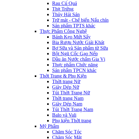
Rau Củ Quả
Thịt Trứng
Thủy Hải Sản
Trữ mát - Chế biến Nấu chín
Sản phẩm TPTS khác
Thực Phẩm Công Nghệ
Bánh Kẹo Mứt Sấy
Bia Rượu Nước Giải Khát
Bơ Sữa và Sản phẩm từ Sữa
Bột Ngũ Cốc Gạo Nếp
Dầu ăn Nước chấm Gia Vị
Thực phẩm Chức năng
Sản phẩm TPCN khác
Thời Trang & Phụ Kiện
Thời trang Nữ
Giày Dép Nữ
Túi Thời Trang Nữ
Thời trang Nam
Giày Dép Nam
Túi Thời Trang Nam
Balo và Vali
Phụ kiện Thời trang
Mỹ Phẩm
Chăm Sóc Tóc
Chăm Sóc Mặt