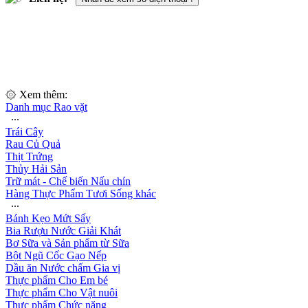
۞ Xem thêm:
Danh mục Rao vặt
∙∙∙
Trái Cây
Rau Củ Quả
Thịt Trứng
Thủy Hải Sản
Trữ mát - Chế biến Nấu chín
Hàng Thực Phẩm Tươi Sống khác
∙∙∙
Bánh Kẹo Mứt Sấy
Bia Rượu Nước Giải Khát
Bơ Sữa và Sản phẩm từ Sữa
Bột Ngũ Cốc Gạo Nếp
Dầu ăn Nước chấm Gia vị
Thực phẩm Cho Em bé
Thực phẩm Cho Vật nuôi
Thực phẩm Chức năng