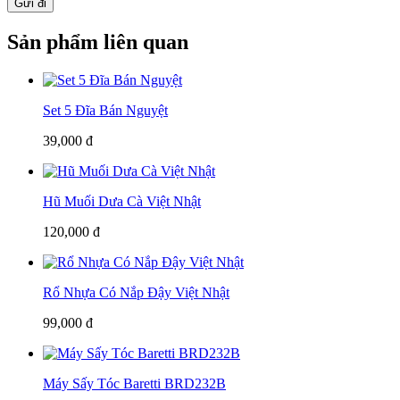
Gửi đi
Sản phẩm liên quan
Set 5 Đĩa Bán Nguyệt
39,000 đ
Hũ Muối Dưa Cà Việt Nhật
120,000 đ
Rổ Nhựa Có Nắp Đậy Việt Nhật
99,000 đ
Máy Sấy Tóc Baretti BRD232B