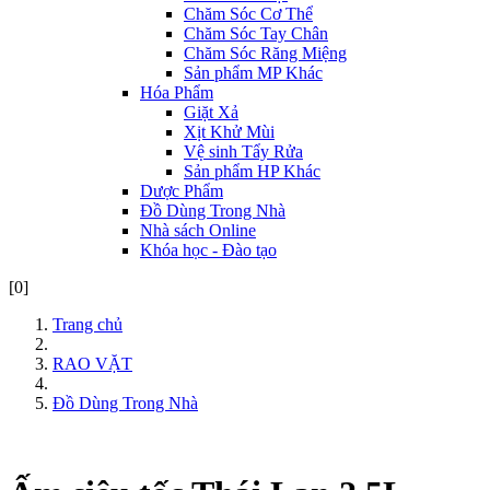
Chăm Sóc Cơ Thể
Chăm Sóc Tay Chân
Chăm Sóc Răng Miệng
Sản phẩm MP Khác
Hóa Phẩm
Giặt Xả
Xịt Khử Mùi
Vệ sinh Tẩy Rửa
Sản phẩm HP Khác
Dược Phẩm
Đồ Dùng Trong Nhà
Nhà sách Online
Khóa học - Đào tạo
[0]
Trang chủ
RAO VẶT
Đồ Dùng Trong Nhà