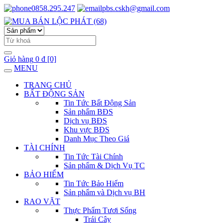
0858.295.247
pbs.cskh@gmail.com
Giỏ hàng
0 đ
[0]
MENU
TRANG CHỦ
BẤT ĐỘNG SẢN
Tin Tức Bất Động Sản
Sản phẩm BĐS
Dịch vụ BĐS
Khu vực BĐS
Danh Mục Theo Giá
TÀI CHÍNH
Tin Tức Tài Chính
Sản phẩm & Dịch Vụ TC
BẢO HIỂM
Tin Tức Bảo Hiểm
Sản phẩm và Dịch vụ BH
RAO VẶT
Thực Phẩm Tươi Sống
Trái Cây