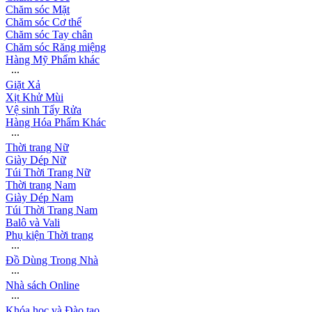
Chăm sóc Mặt
Chăm sóc Cơ thể
Chăm sóc Tay chân
Chăm sóc Răng miệng
Hàng Mỹ Phẩm khác
∙∙∙
Giặt Xả
Xịt Khử Mùi
Vệ sinh Tẩy Rửa
Hàng Hóa Phẩm Khác
∙∙∙
Thời trang Nữ
Giày Dép Nữ
Túi Thời Trang Nữ
Thời trang Nam
Giày Dép Nam
Túi Thời Trang Nam
Balô và Vali
Phụ kiện Thời trang
∙∙∙
Đồ Dùng Trong Nhà
∙∙∙
Nhà sách Online
∙∙∙
Khóa học và Đào tạo