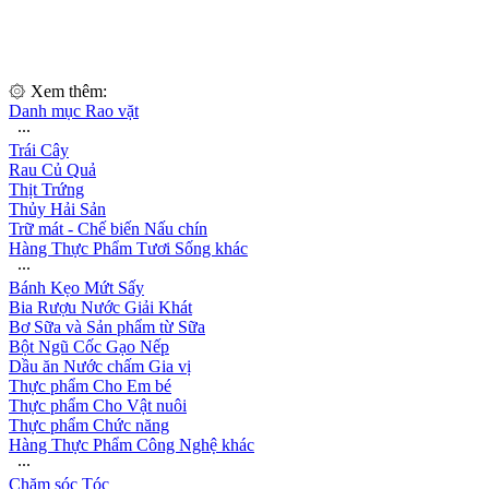
۞ Xem thêm:
Danh mục Rao vặt
∙∙∙
Trái Cây
Rau Củ Quả
Thịt Trứng
Thủy Hải Sản
Trữ mát - Chế biến Nấu chín
Hàng Thực Phẩm Tươi Sống khác
∙∙∙
Bánh Kẹo Mứt Sấy
Bia Rượu Nước Giải Khát
Bơ Sữa và Sản phẩm từ Sữa
Bột Ngũ Cốc Gạo Nếp
Dầu ăn Nước chấm Gia vị
Thực phẩm Cho Em bé
Thực phẩm Cho Vật nuôi
Thực phẩm Chức năng
Hàng Thực Phẩm Công Nghệ khác
∙∙∙
Chăm sóc Tóc