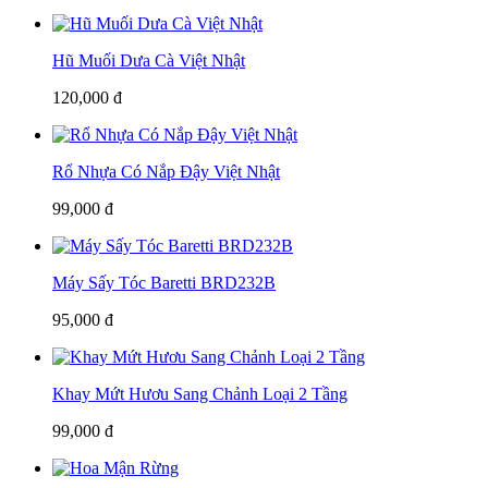
Hũ Muối Dưa Cà Việt Nhật
120,000 đ
Rổ Nhựa Có Nắp Đậy Việt Nhật
99,000 đ
Máy Sấy Tóc Baretti BRD232B
95,000 đ
Khay Mứt Hươu Sang Chảnh Loại 2 Tầng
99,000 đ