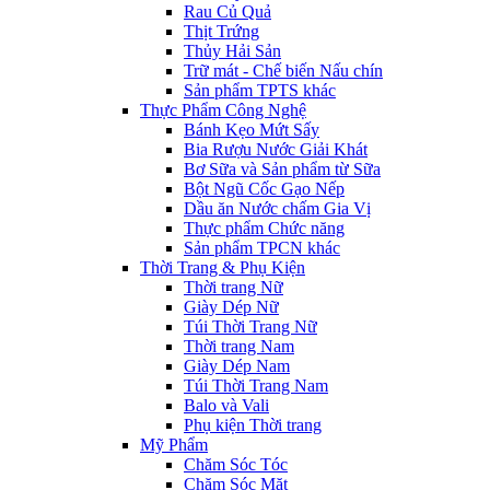
Rau Củ Quả
Thịt Trứng
Thủy Hải Sản
Trữ mát - Chế biến Nấu chín
Sản phẩm TPTS khác
Thực Phẩm Công Nghệ
Bánh Kẹo Mứt Sấy
Bia Rượu Nước Giải Khát
Bơ Sữa và Sản phẩm từ Sữa
Bột Ngũ Cốc Gạo Nếp
Dầu ăn Nước chấm Gia Vị
Thực phẩm Chức năng
Sản phẩm TPCN khác
Thời Trang & Phụ Kiện
Thời trang Nữ
Giày Dép Nữ
Túi Thời Trang Nữ
Thời trang Nam
Giày Dép Nam
Túi Thời Trang Nam
Balo và Vali
Phụ kiện Thời trang
Mỹ Phẩm
Chăm Sóc Tóc
Chăm Sóc Mặt