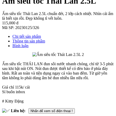
Ấm siêu tốc Thái Lan 2.5L
Ấm siêu tốc Thái Lan 2.5L chuẩn đét, 2 lớp cách nhiệt. Nhìn cái ấm
là biết xịn rồi. Đẹp không tì vết luôn.
115,000 đ
Mã SP:
20230125/326
Chi tiết sản phẩm
Thông tin sản phẩm
Bình luận
Ấm siêu tốc THÁI LAN đun sôi nước nhanh chóng, chỉ từ 3-5 phút
sau khi bật nút ON. Nút đun được thiết kế có đèn báo ở phía đáy
bình. Rất an toàn và tiện dụng ngay cả vào ban đêm. Từ giờ yên
tâm không lo phải dùng ấm bé đun nhiều lần nữa rồi.
Giá chỉ 115k/ cái
Sỉ buôn inbox
# Kitty Đặng
Liên hệ:
Nhấn để xem số điện thoại !