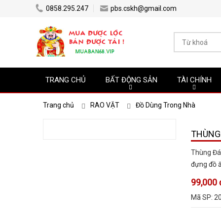
0858.295.247
pbs.cskh@gmail.com
TRANG CHỦ
BẤT ĐỘNG SẢN
TÀI CHÍNH
Trang chủ
RAO VẶT
Đồ Dùng Trong Nhà
THÙNG 
Thùng Đá 
đựng đồ ă
99,000 
Mã SP:
2