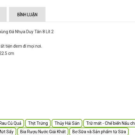
BÌNH LUẬN
ất tiện đem đi mọi nơi.
 22.5 cm
Rau Củ Quả
Thịt Trứng
Thủy Hải Sản
Trữ mát - Chế biến Nấu ch
Mứt Sấy
Bia Rượu Nước Giải Khát
Bơ Sữa và Sản phẩm từ Sữa