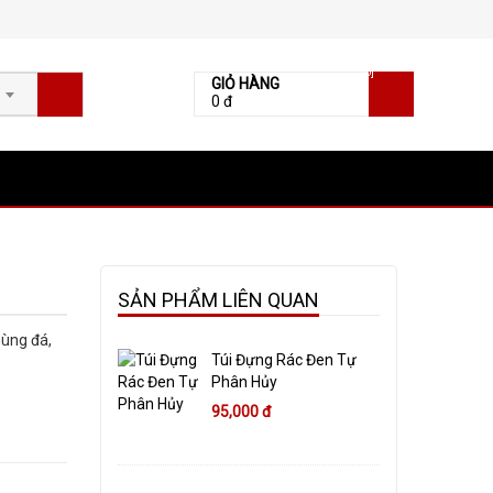
[0]
GIỎ HÀNG
0 đ
SẢN PHẨM LIÊN QUAN
hùng đá,
Túi Đựng Rác Đen Tự
Phân Hủy
95,000 đ