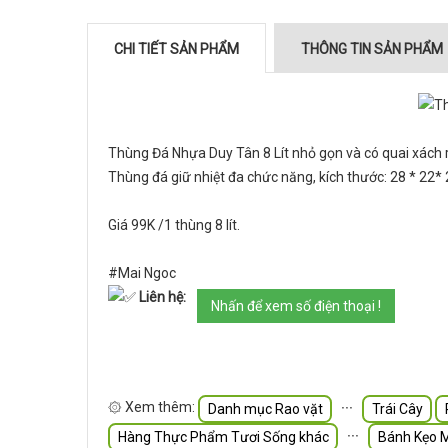
CHI TIẾT SẢN PHẨM
THÔNG TIN SẢN PHẨM
Thùng Đá Nhựa Duy Tân 8 Lít nhỏ gọn và có quai xách r
Thùng đá giữ nhiệt đa chức năng, kích thước: 28 * 22*
Giá 99K /1 thùng 8 lít.
#Mai Ngoc
Liên hệ:
Nhấn để xem số điện thoại !
۞ Xem thêm:
∙∙∙
Danh mục Rao vặt
Trái Cây
∙∙∙
Hàng Thực Phẩm Tươi Sống khác
Bánh Kẹo 