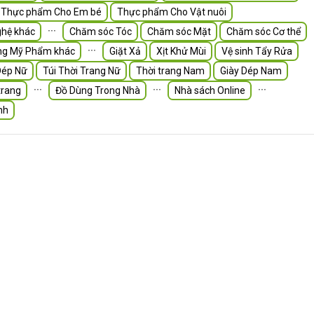
Thực phẩm Cho Em bé
Thực phẩm Cho Vật nuôi
∙∙∙
hệ khác
Chăm sóc Tóc
Chăm sóc Mặt
Chăm sóc Cơ thể
∙∙∙
ng Mỹ Phẩm khác
Giặt Xả
Xịt Khử Mùi
Vệ sinh Tẩy Rửa
Dép Nữ
Túi Thời Trang Nữ
Thời trang Nam
Giày Dép Nam
∙∙∙
∙∙∙
∙∙∙
trang
Đồ Dùng Trong Nhà
Nhà sách Online
nh