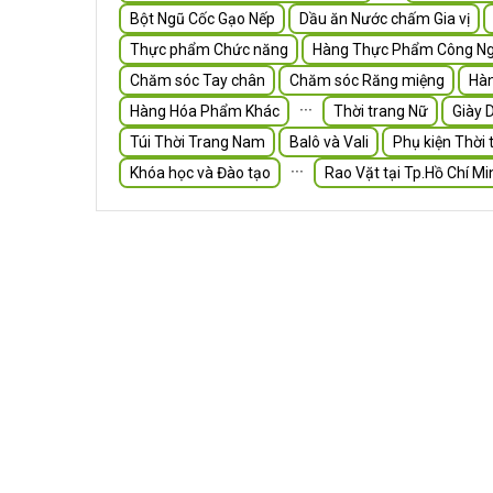
Bột Ngũ Cốc Gạo Nếp
Dầu ăn Nước chấm Gia vị
Thực phẩm Chức năng
Hàng Thực Phẩm Công Ng
Chăm sóc Tay chân
Chăm sóc Răng miệng
Hà
∙∙∙
Hàng Hóa Phẩm Khác
Thời trang Nữ
Giày 
Túi Thời Trang Nam
Balô và Vali
Phụ kiện Thời 
∙∙∙
Khóa học và Đào tạo
Rao Vặt tại Tp.Hồ Chí Mi