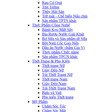
Rau Củ Quả
Thịt Trứng
Thủy Hải Sản
Trữ mát - Chế biến Nấu chín
Sản phẩm TPTS khác
Thực Phẩm Công Nghệ
Bánh Kẹo Mứt Sấy
Bia Rượu Nước Giải Khát
Bơ Sữa và Sản phẩm từ Sữa
Bột Ngũ Cốc Gạo Nếp
Dầu ăn Nước chấm Gia Vị
Thực phẩm Chức năng
Sản phẩm TPCN khác
Thời Trang & Phụ Kiện
Thời trang Nữ
Giày Dép Nữ
Túi Thời Trang Nữ
Thời trang Nam
Giày Dép Nam
Túi Thời Trang Nam
Balo và Vali
Phụ kiện Thời trang
Mỹ Phẩm
Chăm Sóc Tóc
Chăm Sóc Mặt