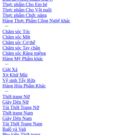
Thực phẩm Cho Em bé
Thực phẩm Cho Vật nuôi
Thực phẩm Chức năng
Hàng Thực Phẩm Công Nghệ khác
∙∙∙
Chăm sóc Tóc
Chăm sóc Mặt
Chăm sóc Cơ thể
Chăm sóc Tay chân
Chăm sóc Răng miệng
Hàng Mỹ Phẩm khác
∙∙∙
Giặt Xả
Xịt Khử Mùi
Vệ sinh Tẩy Rửa
Hàng Hóa Phẩm Khác
∙∙∙
Thời trang Nữ
Giày Dép Nữ
Túi Thời Trang Nữ
Thời trang Nam
Giày Dép Nam
Túi Thời Trang Nam
Balô và Vali
Phụ kiện Thời trang