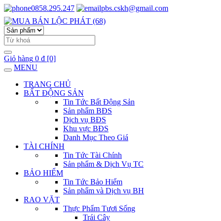
0858.295.247
pbs.cskh@gmail.com
Giỏ hàng
0 đ
[0]
MENU
TRANG CHỦ
BẤT ĐỘNG SẢN
Tin Tức Bất Động Sản
Sản phẩm BĐS
Dịch vụ BĐS
Khu vực BĐS
Danh Mục Theo Giá
TÀI CHÍNH
Tin Tức Tài Chính
Sản phẩm & Dịch Vụ TC
BẢO HIỂM
Tin Tức Bảo Hiểm
Sản phẩm và Dịch vụ BH
RAO VẶT
Thực Phẩm Tươi Sống
Trái Cây