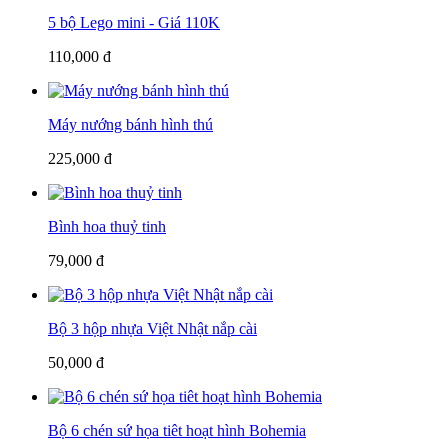
5 bộ Lego mini - Giá 110K
110,000 đ
Máy nướng bánh hình thú
225,000 đ
Bình hoa thuỷ tinh
79,000 đ
Bộ 3 hộp nhựa Việt Nhật nắp cài
50,000 đ
Bộ 6 chén sứ họa tiêt hoạt hình Bohemia