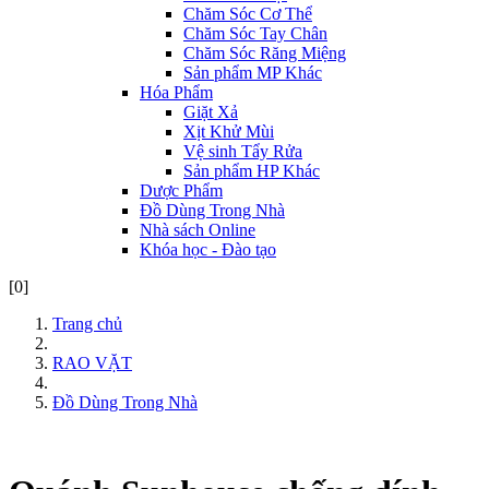
Chăm Sóc Cơ Thể
Chăm Sóc Tay Chân
Chăm Sóc Răng Miệng
Sản phẩm MP Khác
Hóa Phẩm
Giặt Xả
Xịt Khử Mùi
Vệ sinh Tẩy Rửa
Sản phẩm HP Khác
Dược Phẩm
Đồ Dùng Trong Nhà
Nhà sách Online
Khóa học - Đào tạo
[0]
Trang chủ
RAO VẶT
Đồ Dùng Trong Nhà