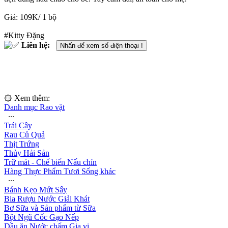
Giá: 109K/ 1 bộ
#Kitty Đặng
Liên hệ:
Nhấn để xem số điện thoại !
۞ Xem thêm:
Danh mục Rao vặt
∙∙∙
Trái Cây
Rau Củ Quả
Thịt Trứng
Thủy Hải Sản
Trữ mát - Chế biến Nấu chín
Hàng Thực Phẩm Tươi Sống khác
∙∙∙
Bánh Kẹo Mứt Sấy
Bia Rượu Nước Giải Khát
Bơ Sữa và Sản phẩm từ Sữa
Bột Ngũ Cốc Gạo Nếp
Dầu ăn Nước chấm Gia vị