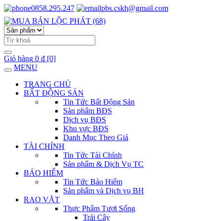
0858.295.247
pbs.cskh@gmail.com
Giỏ hàng
0 đ
[0]
MENU
TRANG CHỦ
BẤT ĐỘNG SẢN
Tin Tức Bất Động Sản
Sản phẩm BĐS
Dịch vụ BĐS
Khu vực BĐS
Danh Mục Theo Giá
TÀI CHÍNH
Tin Tức Tài Chính
Sản phẩm & Dịch Vụ TC
BẢO HIỂM
Tin Tức Bảo Hiểm
Sản phẩm và Dịch vụ BH
RAO VẶT
Thực Phẩm Tươi Sống
Trái Cây