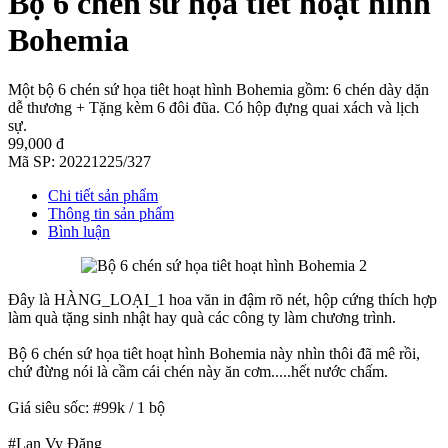
Bộ 6 chén sứ họa tiêt hoạt hình
Bohemia
Một bộ 6 chén sứ họa tiêt hoạt hình Bohemia gồm: 6 chén dày dặn
dễ thương + Tặng kèm 6 đôi đũa. Có hộp đựng quai xách và lịch
sự.
99,000 đ
Mã SP:
20221225/327
Chi tiết sản phẩm
Thông tin sản phẩm
Bình luận
Đây là HÀNG_LOẠI_1 hoa văn in đậm rõ nét, hộp cứng thích hợp
làm quà tặng sinh nhật hay quà các công ty làm chương trình.
Bộ 6 chén sứ họa tiêt hoạt hình Bohemia này nhìn thôi đã mê rồi,
chứ đừng nói là cầm cái chén này ăn cơm.....hết nước chấm.
Giá siêu sốc: #99k / 1 bộ
#Lan Vy Đặng