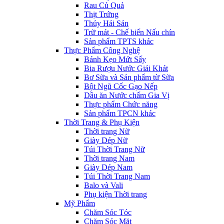
Rau Củ Quả
Thịt Trứng
Thủy Hải Sản
Trữ mát - Chế biến Nấu chín
Sản phẩm TPTS khác
Thực Phẩm Công Nghệ
Bánh Kẹo Mứt Sấy
Bia Rượu Nước Giải Khát
Bơ Sữa và Sản phẩm từ Sữa
Bột Ngũ Cốc Gạo Nếp
Dầu ăn Nước chấm Gia Vị
Thực phẩm Chức năng
Sản phẩm TPCN khác
Thời Trang & Phụ Kiện
Thời trang Nữ
Giày Dép Nữ
Túi Thời Trang Nữ
Thời trang Nam
Giày Dép Nam
Túi Thời Trang Nam
Balo và Vali
Phụ kiện Thời trang
Mỹ Phẩm
Chăm Sóc Tóc
Chăm Sóc Mặt