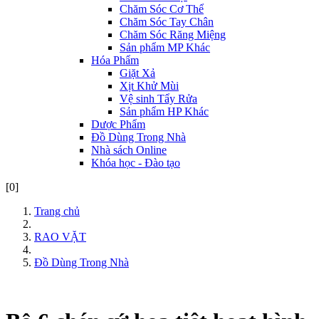
Chăm Sóc Cơ Thể
Chăm Sóc Tay Chân
Chăm Sóc Răng Miệng
Sản phẩm MP Khác
Hóa Phẩm
Giặt Xả
Xịt Khử Mùi
Vệ sinh Tẩy Rửa
Sản phẩm HP Khác
Dược Phẩm
Đồ Dùng Trong Nhà
Nhà sách Online
Khóa học - Đào tạo
[0]
Trang chủ
RAO VẶT
Đồ Dùng Trong Nhà