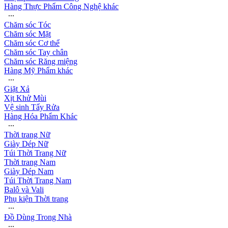
Hàng Thực Phẩm Công Nghệ khác
∙∙∙
Chăm sóc Tóc
Chăm sóc Mặt
Chăm sóc Cơ thể
Chăm sóc Tay chân
Chăm sóc Răng miệng
Hàng Mỹ Phẩm khác
∙∙∙
Giặt Xả
Xịt Khử Mùi
Vệ sinh Tẩy Rửa
Hàng Hóa Phẩm Khác
∙∙∙
Thời trang Nữ
Giày Dép Nữ
Túi Thời Trang Nữ
Thời trang Nam
Giày Dép Nam
Túi Thời Trang Nam
Balô và Vali
Phụ kiện Thời trang
∙∙∙
Đồ Dùng Trong Nhà
∙∙∙