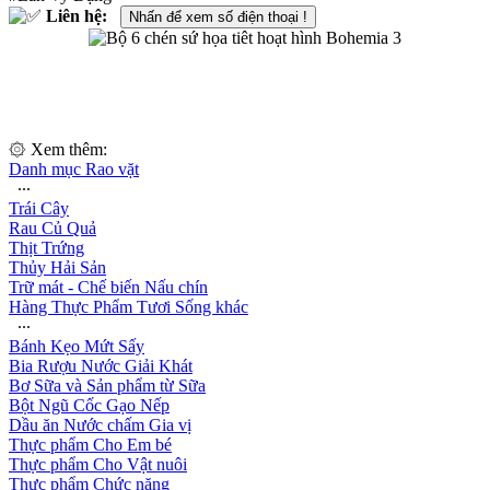
Liên hệ:
Nhấn để xem số điện thoại !
۞ Xem thêm:
Danh mục Rao vặt
∙∙∙
Trái Cây
Rau Củ Quả
Thịt Trứng
Thủy Hải Sản
Trữ mát - Chế biến Nấu chín
Hàng Thực Phẩm Tươi Sống khác
∙∙∙
Bánh Kẹo Mứt Sấy
Bia Rượu Nước Giải Khát
Bơ Sữa và Sản phẩm từ Sữa
Bột Ngũ Cốc Gạo Nếp
Dầu ăn Nước chấm Gia vị
Thực phẩm Cho Em bé
Thực phẩm Cho Vật nuôi
Thực phẩm Chức năng