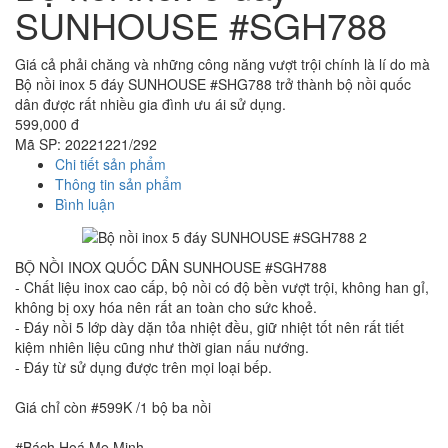
SUNHOUSE #SGH788
Giá cả phải chăng và những công năng vượt trội chính là lí do mà
Bộ nồi inox 5 đáy SUNHOUSE #SHG788 trở thành bộ nồi quốc
dân được rất nhiều gia đình ưu ái sử dụng.
599,000 đ
Mã SP:
20221221/292
Chi tiết sản phẩm
Thông tin sản phẩm
Bình luận
BỘ NỒI INOX QUỐC DÂN SUNHOUSE #SGH788
- Chất liệu inox cao cấp, bộ nồi có độ bền vượt trội, không han gỉ,
không bị oxy hóa nên rất an toàn cho sức khoẻ.
- Đáy nồi 5 lớp dày dặn tỏa nhiệt đều, giữ nhiệt tốt nên rất tiết
kiệm nhiên liệu cũng như thời gian nấu nướng.
- Đáy từ sử dụng được trên mọi loại bếp.
Giá chỉ còn #599K /1 bộ ba nồi
#Bách Hoá Mẹ Minh