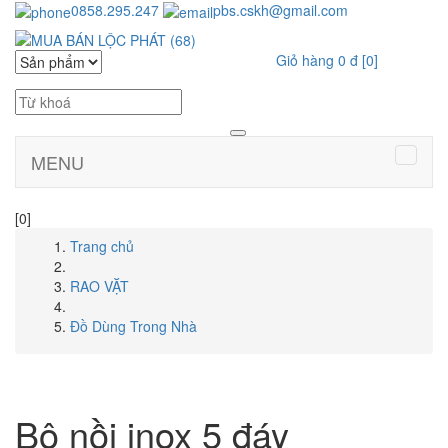
0858.295.247
pbs.cskh@gmail.com
Giỏ hàng
0 đ
[0]
MENU
[0]
Trang chủ
RAO VẶT
Đồ Dùng Trong Nhà
Bộ nồi inox 5 đáy