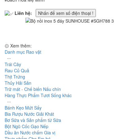
Liên hệ:
Nhấn để xem số điện thoại !
۞ Xem thêm:
Danh mục Rao vặt
∙∙∙
Trái Cây
Rau Củ Quả
Thịt Trứng
Thủy Hải Sản
Trữ mát - Chế biến Nấu chín
Hàng Thực Phẩm Tươi Sống khác
∙∙∙
Bánh Kẹo Mứt Sấy
Bia Rượu Nước Giải Khát
Bơ Sữa và Sản phẩm từ Sữa
Bột Ngũ Cốc Gạo Nếp
Dầu ăn Nước chấm Gia vị
Thực phẩm Cho Em bé