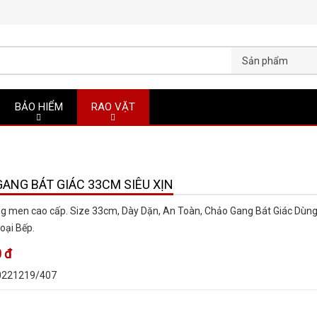
Sản phẩm
BẢO HIỂM
RAO VẶT
ANG BÁT GIÁC 33CM SIÊU XỊN
g men cao cấp. Size 33cm, Dày Dặn, An Toàn, Chảo Gang Bát Giác Dùn
oại Bếp.
 đ
0221219/407