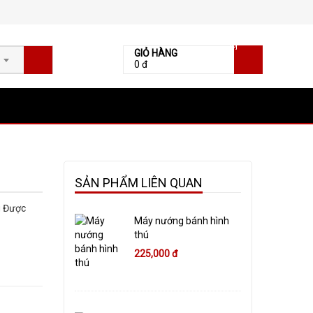
[0]
GIỎ HÀNG
0 đ
SẢN PHẨM LIÊN QUAN
g Được
Máy nướng bánh hình
thú
225,000 đ