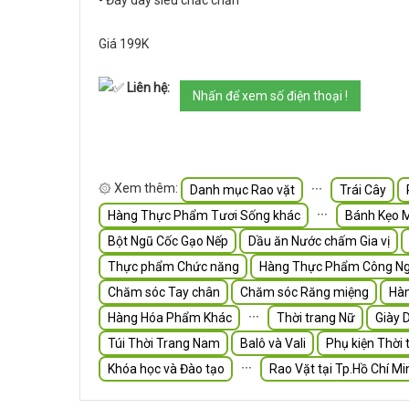
- Đáy dày siêu chắc chắn
Giá 199K
Liên hệ:
Nhấn để xem số điện thoại !
۞ Xem thêm:
∙∙∙
Danh mục Rao vặt
Trái Cây
∙∙∙
Hàng Thực Phẩm Tươi Sống khác
Bánh Kẹo 
Bột Ngũ Cốc Gạo Nếp
Dầu ăn Nước chấm Gia vị
Thực phẩm Chức năng
Hàng Thực Phẩm Công Ng
Chăm sóc Tay chân
Chăm sóc Răng miệng
Hà
∙∙∙
Hàng Hóa Phẩm Khác
Thời trang Nữ
Giày 
Túi Thời Trang Nam
Balô và Vali
Phụ kiện Thời 
∙∙∙
Khóa học và Đào tạo
Rao Vặt tại Tp.Hồ Chí Mi