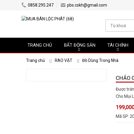
0858.295.247
pbs.cskh@gmail.com
TRANG CHỦ
BẤT ĐỘNG SẢN
TÀI CHÍNH
Trang chủ
RAO VẶT
Đồ Dùng Trong Nhà
CHẢO G
Được trán
Cho Mọi L
199,000
Mã SP:
2