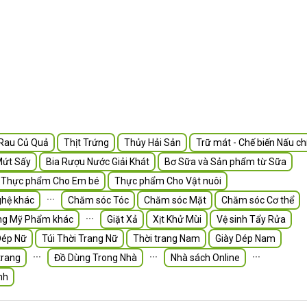
Rau Củ Quả
Thịt Trứng
Thủy Hải Sản
Trữ mát - Chế biến Nấu ch
Mứt Sấy
Bia Rượu Nước Giải Khát
Bơ Sữa và Sản phẩm từ Sữa
Thực phẩm Cho Em bé
Thực phẩm Cho Vật nuôi
∙∙∙
hệ khác
Chăm sóc Tóc
Chăm sóc Mặt
Chăm sóc Cơ thể
∙∙∙
ng Mỹ Phẩm khác
Giặt Xả
Xịt Khử Mùi
Vệ sinh Tẩy Rửa
Dép Nữ
Túi Thời Trang Nữ
Thời trang Nam
Giày Dép Nam
∙∙∙
∙∙∙
∙∙∙
trang
Đồ Dùng Trong Nhà
Nhà sách Online
nh