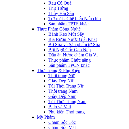
Rau Củ Quả
Thịt Trứng
Thủy Hải Sản
Trữ mát - Chế biến Nấu chín
Sản phẩm TPTS khác
Thực Phẩm Công Nghệ
Bánh Kẹo Mứt Sấy
Bia Rượu Nước Giải Khát
Bơ Sữa và Sản phẩm từ Sữa
Bột Ngũ Cốc Gạo Nếp
Dầu ăn Nước chấm Gia Vị
Thực phẩm Chức năng
Sản phẩm TPCN khác
Thời Trang & Phụ Kiện
Thời trang Nữ
Giày Dép Nữ
Túi Thời Trang Nữ
Thời trang Nam
Giày Dép Nam
Túi Thời Trang Nam
Balo và Vali
Phụ kiện Thời trang
Mỹ Phẩm
Chăm Sóc Tóc
Chăm Sóc Mặt