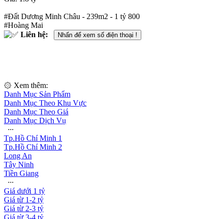
#Đất Dương Minh Châu - 239m2 - 1 tỷ 800
#Hoàng Mai
Liên hệ:
Nhấn để xem số điện thoại !
۞ Xem thêm:
Danh Mục Sản Phẩm
Danh Mục Theo Khu Vực
Danh Mục Theo Giá
Danh Mục Dịch Vụ
∙∙∙
Tp.Hồ Chí Minh 1
Tp.Hồ Chí Minh 2
Long An
Tây Ninh
Tiền Giang
∙∙∙
Giá dưới 1 tỷ
Giá từ 1-2 tỷ
Giá từ 2-3 tỷ
Giá từ 3-4 tỷ