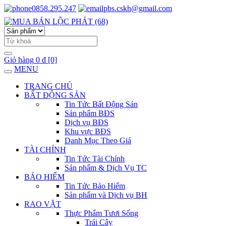
0858.295.247
pbs.cskh@gmail.com
Giỏ hàng
0 đ
[0]
MENU
TRANG CHỦ
BẤT ĐỘNG SẢN
Tin Tức Bất Động Sản
Sản phẩm BĐS
Dịch vụ BĐS
Khu vực BĐS
Danh Mục Theo Giá
TÀI CHÍNH
Tin Tức Tài Chính
Sản phẩm & Dịch Vụ TC
BẢO HIỂM
Tin Tức Bảo Hiểm
Sản phẩm và Dịch vụ BH
RAO VẶT
Thực Phẩm Tươi Sống
Trái Cây