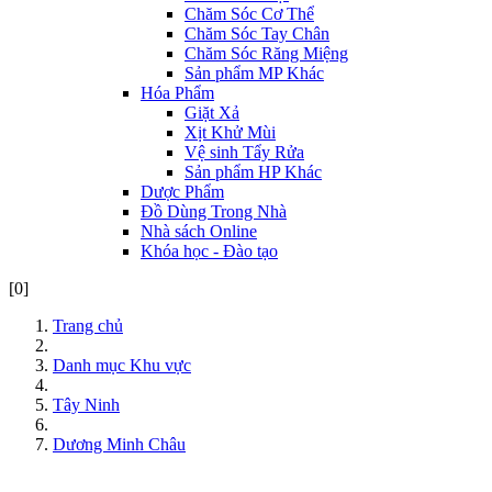
Chăm Sóc Cơ Thể
Chăm Sóc Tay Chân
Chăm Sóc Răng Miệng
Sản phẩm MP Khác
Hóa Phẩm
Giặt Xả
Xịt Khử Mùi
Vệ sinh Tẩy Rửa
Sản phẩm HP Khác
Dược Phẩm
Đồ Dùng Trong Nhà
Nhà sách Online
Khóa học - Đào tạo
[0]
Trang chủ
Danh mục Khu vực
Tây Ninh
Dương Minh Châu