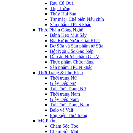
Rau Củ Quả
Thịt Trứng
Thủy Hải Sản
Trữ mát - Chế biến Nấu chín
Sản phẩm TPTS khác
Thực Phẩm Công Nghệ
Bánh Kẹo Mứt Sấy
Bia Rượu Nước Giải Khát
Bơ Sữa và Sản phẩm từ Sữa
Bột Ngũ Cốc Gạo Nếp
Dầu ăn Nước chấm Gia Vị
Thực phẩm Chức năng
Sản phẩm TPCN khác
Thời Trang & Phụ Kiện
Thời trang Nữ
Giày Dép Nữ
Túi Thời Trang Nữ
Thời trang Nam
Giày Dép Nam
Túi Thời Trang Nam
Balo và Vali
Phụ kiện Thời trang
Mỹ Phẩm
Chăm Sóc Tóc
Chăm Sóc Mặt