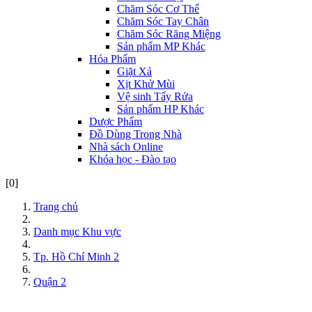
Chăm Sóc Cơ Thể
Chăm Sóc Tay Chân
Chăm Sóc Răng Miệng
Sản phẩm MP Khác
Hóa Phẩm
Giặt Xả
Xịt Khử Mùi
Vệ sinh Tẩy Rửa
Sản phẩm HP Khác
Dược Phẩm
Đồ Dùng Trong Nhà
Nhà sách Online
Khóa học - Đào tạo
[0]
Trang chủ
Danh mục Khu vực
Tp. Hồ Chí Minh 2
Quận 2