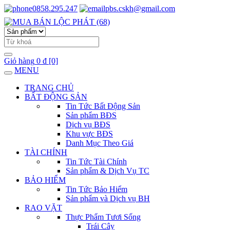
0858.295.247
pbs.cskh@gmail.com
Giỏ hàng
0 đ
[0]
MENU
TRANG CHỦ
BẤT ĐỘNG SẢN
Tin Tức Bất Động Sản
Sản phẩm BĐS
Dịch vụ BĐS
Khu vực BĐS
Danh Mục Theo Giá
TÀI CHÍNH
Tin Tức Tài Chính
Sản phẩm & Dịch Vụ TC
BẢO HIỂM
Tin Tức Bảo Hiểm
Sản phẩm và Dịch vụ BH
RAO VẶT
Thực Phẩm Tươi Sống
Trái Cây