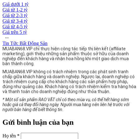
Giá dưới 1 tỷ
Giá từ 1-2 tỷ
Giá từ 2-3 tỷ
Giá từ 3-4 tỷ
Giá từ 4-5 tỷ
Giá trên 5 tỷ
∙∙∙
Tin Tức Bất Động Sản
MUABAN68.VIP chỉ thực hiện công tác tiếp thị liên kết (affiliate
marketing), giới thiệu những sản phẩm thuộc sở hữu của doanh
nghiệp đến khách hàng và nhận hoa hồng khi một giao dịch mua
bán thành công.
MUABAN68.VIP không có trách nhiệm trong các phát sinh tranh
chấp giữa khách hàng và doanh nghiệp. Ngược lại, doanh nghiệp có
trách nhiệm cung cấp cho khách hàng các sản phẩm hợp pháp,
đúng như quảng cáo. Khách hàng có trách nhiệm kiểm tra hàng hóa
và thanh toán cho doanh nghiệp đúng như thỏa thuận.
* Một số sản phẩm RAO VẶT chỉ có theo mùa vụ, có thể hết hàng sớm
hoặc giá cả thay đổi hàng ngày. Người mua hàng nên liên hệ trước với
người bán hàng để biết thông tin.
Gửi bình luận của bạn
Họ tên *