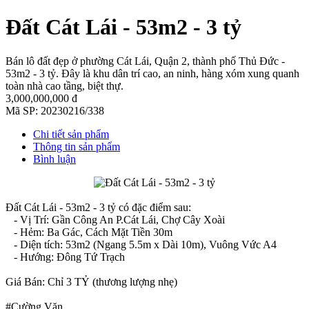
Đất Cát Lái - 53m2 - 3 tỷ
Bán lô đất đẹp ở phường Cát Lái, Quận 2, thành phố Thủ Đức -
53m2 - 3 tỷ. Đây là khu dân trí cao, an ninh, hàng xóm xung quanh
toàn nhà cao tầng, biệt thự.
3,000,000,000 đ
Mã SP:
20230216/338
Chi tiết sản phẩm
Thông tin sản phẩm
Bình luận
Đất Cát Lái - 53m2 - 3 tỷ có đặc điểm sau:
- Vị Trí: Gần Công An P.Cát Lái, Chợ Cây Xoài
- Hẻm: Ba Gác, Cách Mặt Tiền 30m
- Diện tích: 53m2 (Ngang 5.5m x Dài 10m), Vuông Vức A4
- Hướng: Đông Tứ Trạch
Giá Bán: Chỉ 3 TỶ (thương lượng nhẹ)
#Cường Văn