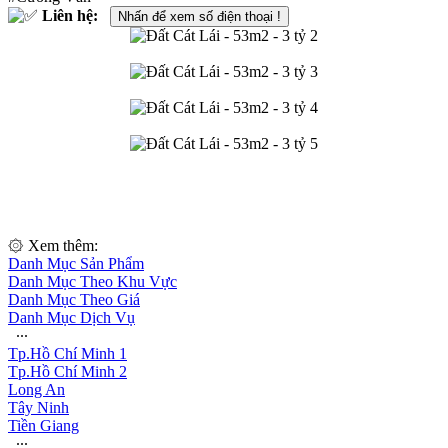
Liên hệ:
Nhấn để xem số điện thoại !
۞ Xem thêm:
Danh Mục Sản Phẩm
Danh Mục Theo Khu Vực
Danh Mục Theo Giá
Danh Mục Dịch Vụ
∙∙∙
Tp.Hồ Chí Minh 1
Tp.Hồ Chí Minh 2
Long An
Tây Ninh
Tiền Giang
∙∙∙