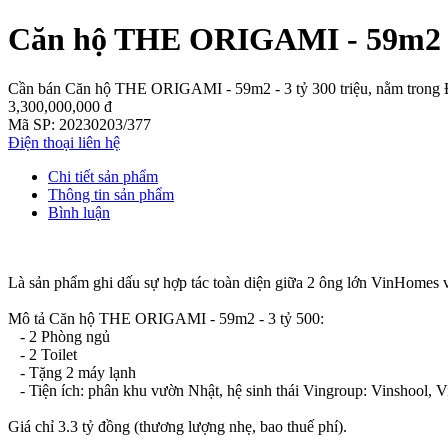
Căn hộ THE ORIGAMI - 59m2 -
Cần bán Căn hộ THE ORIGAMI - 59m2 - 3 tỷ 300 triệu, nằm trong 
3,300,000,000 đ
Mã SP:
20230203/377
Điện thoại liên hệ
Chi tiết sản phẩm
Thông tin sản phẩm
Bình luận
Là sản phẩm ghi dấu sự hợp tác toàn diện giữa 2 ông lớn VinHomes 
Mô tả Căn hộ THE ORIGAMI - 59m2 - 3 tỷ 500:
- 2 Phòng ngủ
- 2 Toilet
- Tặng 2 máy lạnh
- Tiện ích: phân khu vườn Nhật, hệ sinh thái Vingroup: Vinshool, 
Giá chỉ 3.3 tỷ đồng (thương lượng nhẹ, bao thuế phí).