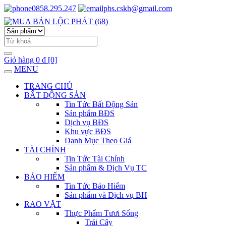
0858.295.247
pbs.cskh@gmail.com
Giỏ hàng
0 đ
[0]
MENU
TRANG CHỦ
BẤT ĐỘNG SẢN
Tin Tức Bất Động Sản
Sản phẩm BĐS
Dịch vụ BĐS
Khu vực BĐS
Danh Mục Theo Giá
TÀI CHÍNH
Tin Tức Tài Chính
Sản phẩm & Dịch Vụ TC
BẢO HIỂM
Tin Tức Bảo Hiểm
Sản phẩm và Dịch vụ BH
RAO VẶT
Thực Phẩm Tươi Sống
Trái Cây