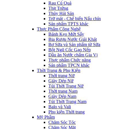
Rau Củ Quả
Thịt Trứng
Thủy Hải Sản
Trữ mát - Chế biến Nấu chín
Sản phẩm TPTS khác
Thực Phẩm Công Nghệ
Bánh Kẹo Mứt Sấy
Bia Rượu Nước Giải Khát
Bơ Sữa và Sản phẩm từ Sữa
Bột Ngũ Cốc Gạo Nếp
Dầu ăn Nước chấm Gia Vị
Thực phẩm Chức năng
Sản phẩm TPCN khác
Thời Trang & Phụ Kiện
Thời trang Nữ
Giày Dép Nữ
Túi Thời Trang Nữ
Thời trang Nam
Giày Dép Nam
Túi Thời Trang Nam
Balo và Vali
Phụ kiện Thời trang
Mỹ Phẩm
Chăm Sóc Tóc
Chăm Sóc Mặt