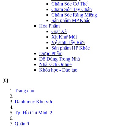
Chăm Sóc Cơ Thể
Chăm Sóc Tay Chân
Chăm Sóc Răng Miệng
Sản phẩm MP Khác
Hóa Phẩm
Giặt Xả
Xịt Khử Mùi
Vệ sinh Tẩy Rửa
Sản phẩm HP Khác
Dược Phẩm
Đồ Dùng Trong Nhà
Nhà sách Online
Khóa học - Đào tạo
[0]
Trang chủ
Danh mục Khu vực
Tp. Hồ Chí Minh 2
Quận 9