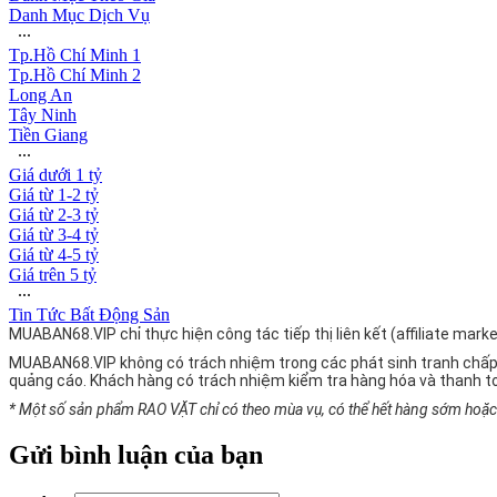
Danh Mục Dịch Vụ
∙∙∙
Tp.Hồ Chí Minh 1
Tp.Hồ Chí Minh 2
Long An
Tây Ninh
Tiền Giang
∙∙∙
Giá dưới 1 tỷ
Giá từ 1-2 tỷ
Giá từ 2-3 tỷ
Giá từ 3-4 tỷ
Giá từ 4-5 tỷ
Giá trên 5 tỷ
∙∙∙
Tin Tức Bất Động Sản
MUABAN68.VIP chỉ thực hiện công tác tiếp thị liên kết (affiliate ma
MUABAN68.VIP không có trách nhiệm trong các phát sinh tranh chấp
quảng cáo. Khách hàng có trách nhiệm kiểm tra hàng hóa và thanh t
* Một số sản phẩm RAO VẶT chỉ có theo mùa vụ, có thể hết hàng sớm hoặc g
Gửi bình luận của bạn