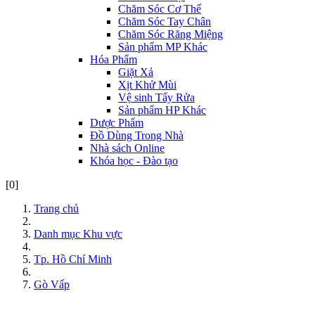
Chăm Sóc Cơ Thể
Chăm Sóc Tay Chân
Chăm Sóc Răng Miệng
Sản phẩm MP Khác
Hóa Phẩm
Giặt Xả
Xịt Khử Mùi
Vệ sinh Tẩy Rửa
Sản phẩm HP Khác
Dược Phẩm
Đồ Dùng Trong Nhà
Nhà sách Online
Khóa học - Đào tạo
[0]
Trang chủ
Danh mục Khu vực
Tp. Hồ Chí Minh
Gò Vấp