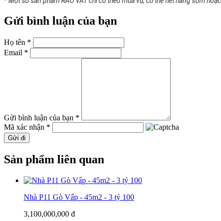
* Một số sản phẩm RAO VẶT chỉ có theo mùa vụ, có thể hết hàng sớm hoặc g
Gửi bình luận của bạn
Họ tên *
Email *
Gửi bình luận của bạn *
Mã xác nhận *
Gửi đi
Sản phẩm liên quan
Nhà P11 Gò Vấp - 45m2 - 3 tỷ 100
3,100,000,000 đ