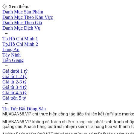
۞ Xem thêm:
Danh Mục Sản Phẩm
Danh Mục Theo Khu Vực
Danh Mục Theo Giá
Danh Mục Dịch Vụ
∙∙∙
Tp.Hồ Chí Minh 1
Tp.Hồ Chí Minh 2
Long An
Tây Ninh
Tiền Giang
∙∙∙
Giá dưới 1 tỷ
Giá từ 1-2 tỷ
Giá từ 2-3 tỷ
Giá từ 3-4 tỷ
Giá từ 4-5 tỷ
Giá trên 5 tỷ
∙∙∙
Tin Tức Bất Động Sản
MUABAN68.VIP chỉ thực hiện công tác tiếp thị liên kết (affiliate ma
MUABAN68.VIP không có trách nhiệm trong các phát sinh tranh chấp
quảng cáo. Khách hàng có trách nhiệm kiểm tra hàng hóa và thanh t