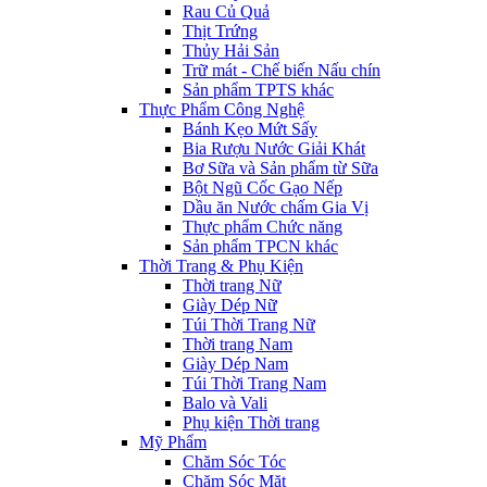
Rau Củ Quả
Thịt Trứng
Thủy Hải Sản
Trữ mát - Chế biến Nấu chín
Sản phẩm TPTS khác
Thực Phẩm Công Nghệ
Bánh Kẹo Mứt Sấy
Bia Rượu Nước Giải Khát
Bơ Sữa và Sản phẩm từ Sữa
Bột Ngũ Cốc Gạo Nếp
Dầu ăn Nước chấm Gia Vị
Thực phẩm Chức năng
Sản phẩm TPCN khác
Thời Trang & Phụ Kiện
Thời trang Nữ
Giày Dép Nữ
Túi Thời Trang Nữ
Thời trang Nam
Giày Dép Nam
Túi Thời Trang Nam
Balo và Vali
Phụ kiện Thời trang
Mỹ Phẩm
Chăm Sóc Tóc
Chăm Sóc Mặt