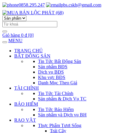
0858.295.247
pbs.cskh@gmail.com
Giỏ hàng
0 đ
[0]
MENU
TRANG CHỦ
BẤT ĐỘNG SẢN
Tin Tức Bất Động Sản
Sản phẩm BĐS
Dịch vụ BĐS
Khu vực BĐS
Danh Mục Theo Giá
TÀI CHÍNH
Tin Tức Tài Chính
Sản phẩm & Dịch Vụ TC
BẢO HIỂM
Tin Tức Bảo Hiểm
Sản phẩm và Dịch vụ BH
RAO VẶT
Thực Phẩm Tươi Sống
Trái Cây