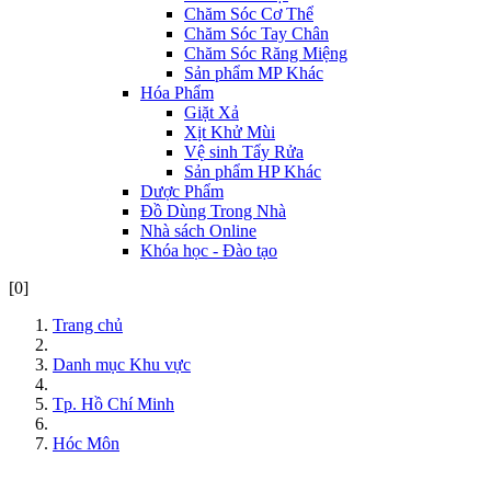
Chăm Sóc Cơ Thể
Chăm Sóc Tay Chân
Chăm Sóc Răng Miệng
Sản phẩm MP Khác
Hóa Phẩm
Giặt Xả
Xịt Khử Mùi
Vệ sinh Tẩy Rửa
Sản phẩm HP Khác
Dược Phẩm
Đồ Dùng Trong Nhà
Nhà sách Online
Khóa học - Đào tạo
[0]
Trang chủ
Danh mục Khu vực
Tp. Hồ Chí Minh
Hóc Môn