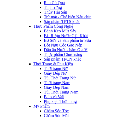
Rau Củ Quả
Thịt Trứng
Thủy Hải Sản
Trữ mát - Chế biến Nấu chín
Sản phẩm TPTS khác
Thực Phẩm Công Nghệ
Bánh Kẹo Mứt Sấy
Bia Rượu Nước Giải Khát
Bơ Sữa và Sản phẩm từ Sữa
Bột Ngũ Cốc Gạo Nếp
Dầu ăn Nước chấm Gia Vị
Thực phẩm Chức năng
Sản phẩm TPCN khác
Thời Trang & Phụ Kiện
Thời trang Nữ
Giày Dép Nữ
Túi Thời Trang Nữ
Thời trang Nam
Giày Dép Nam
Túi Thời Trang Nam
Balo và Vali
Phụ kiện Thời trang
Mỹ Phẩm
Chăm Sóc Tóc
Chăm Sóc Mặt