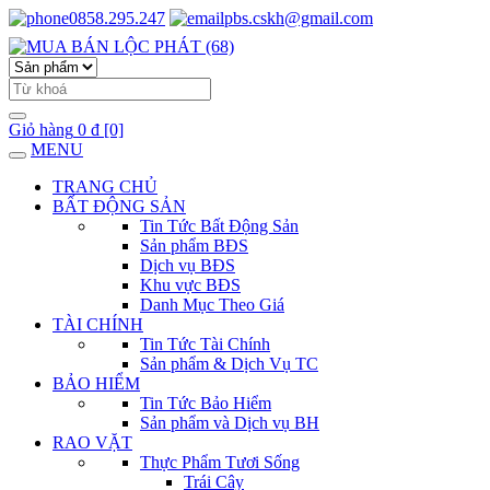
0858.295.247
pbs.cskh@gmail.com
Giỏ hàng
0 đ
[0]
MENU
TRANG CHỦ
BẤT ĐỘNG SẢN
Tin Tức Bất Động Sản
Sản phẩm BĐS
Dịch vụ BĐS
Khu vực BĐS
Danh Mục Theo Giá
TÀI CHÍNH
Tin Tức Tài Chính
Sản phẩm & Dịch Vụ TC
BẢO HIỂM
Tin Tức Bảo Hiểm
Sản phẩm và Dịch vụ BH
RAO VẶT
Thực Phẩm Tươi Sống
Trái Cây