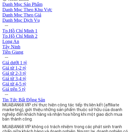
Danh Mục Sản Phẩm
Danh Mục Theo Khu Vực
Danh Mục Theo Giá
Danh Mục Dịch Vụ
∙∙∙
Tp.Hồ Chí Minh 1
Tp.Hồ Chí Minh 2
Long An
Tây Ninh
Tiền Giang
∙∙∙
Giá dưới 1 tỷ
Giá từ 1-2 tỷ
Giá từ 2-3 tỷ
Giá từ 3-4 tỷ
Giá từ 4-5 tỷ
Giá trên 5 tỷ
∙∙∙
Tin Tức Bất Động Sản
MUABAN68.VIP chỉ thực hiện công tác tiếp thị liên kết (affiliate
marketing), giới thiệu những sản phẩm thuộc sở hữu của doanh
nghiệp đến khách hàng và nhận hoa hồng khi một giao dịch mua
bán thành công.
MUABAN68.VIP không có trách nhiệm trong các phát sinh tranh
chấp giữa khách hàng và doanh nghiệp. Ngược lại, doanh nghiệp có