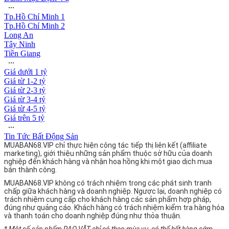
∙∙∙
Tp.Hồ Chí Minh 1
Tp.Hồ Chí Minh 2
Long An
Tây Ninh
Tiền Giang
∙∙∙
Giá dưới 1 tỷ
Giá từ 1-2 tỷ
Giá từ 2-3 tỷ
Giá từ 3-4 tỷ
Giá từ 4-5 tỷ
Giá trên 5 tỷ
∙∙∙
Tin Tức Bất Động Sản
MUABAN68.VIP chỉ thực hiện công tác tiếp thị liên kết (affiliate
marketing), giới thiệu những sản phẩm thuộc sở hữu của doanh
nghiệp đến khách hàng và nhận hoa hồng khi một giao dịch mua
bán thành công.
MUABAN68.VIP không có trách nhiệm trong các phát sinh tranh
chấp giữa khách hàng và doanh nghiệp. Ngược lại, doanh nghiệp có
trách nhiệm cung cấp cho khách hàng các sản phẩm hợp pháp,
đúng như quảng cáo. Khách hàng có trách nhiệm kiểm tra hàng hóa
và thanh toán cho doanh nghiệp đúng như thỏa thuận.
* Một số sản phẩm RAO VẶT chỉ có theo mùa vụ, có thể hết hàng sớm