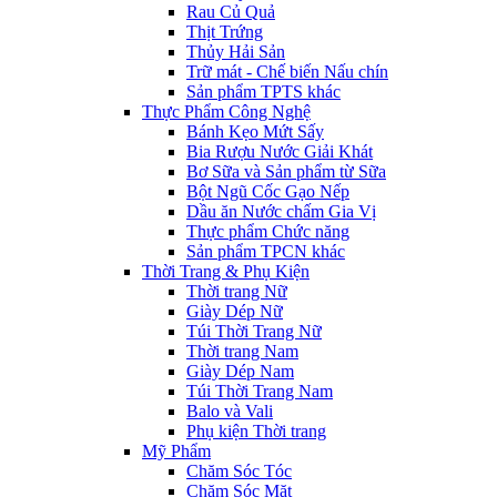
Rau Củ Quả
Thịt Trứng
Thủy Hải Sản
Trữ mát - Chế biến Nấu chín
Sản phẩm TPTS khác
Thực Phẩm Công Nghệ
Bánh Kẹo Mứt Sấy
Bia Rượu Nước Giải Khát
Bơ Sữa và Sản phẩm từ Sữa
Bột Ngũ Cốc Gạo Nếp
Dầu ăn Nước chấm Gia Vị
Thực phẩm Chức năng
Sản phẩm TPCN khác
Thời Trang & Phụ Kiện
Thời trang Nữ
Giày Dép Nữ
Túi Thời Trang Nữ
Thời trang Nam
Giày Dép Nam
Túi Thời Trang Nam
Balo và Vali
Phụ kiện Thời trang
Mỹ Phẩm
Chăm Sóc Tóc
Chăm Sóc Mặt