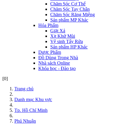
Chăm Sóc Cơ Thể
Chăm Sóc Tay Chân
Chăm Sóc Răng Miệng
Sản phẩm MP Khác
Hóa Phẩm
Giặt Xả
Xịt Khử Mùi
Vệ sinh Tẩy Rửa
Sản phẩm HP Khác
Dược Phẩm
Đồ Dùng Trong Nhà
Nhà sách Online
Khóa học - Đào tạo
[0]
Trang chủ
Danh mục Khu vực
Tp. Hồ Chí Minh
Phú Nhuận