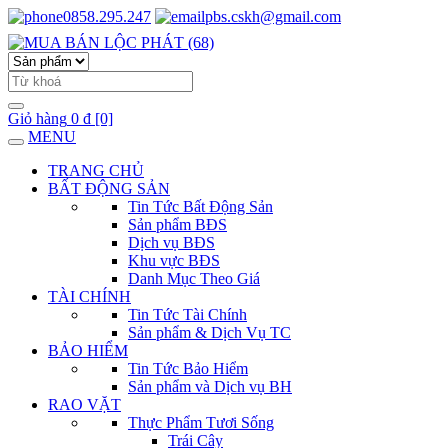
0858.295.247
pbs.cskh@gmail.com
Giỏ hàng
0 đ
[0]
MENU
TRANG CHỦ
BẤT ĐỘNG SẢN
Tin Tức Bất Động Sản
Sản phẩm BĐS
Dịch vụ BĐS
Khu vực BĐS
Danh Mục Theo Giá
TÀI CHÍNH
Tin Tức Tài Chính
Sản phẩm & Dịch Vụ TC
BẢO HIỂM
Tin Tức Bảo Hiểm
Sản phẩm và Dịch vụ BH
RAO VẶT
Thực Phẩm Tươi Sống
Trái Cây