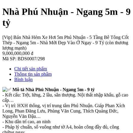
Nhà Phú Nhuận - Ngang 5m - 9
tỷ
[Vip] Bán Nhà Hẻm Xe Hơi 5m Phú Nhuận - 5 Tầng Bê Tông Cốt
Thép - Ngang 5m - Nhà Mới Đẹp Vào Ở Ngay - 9 Tỷ (còn thương
lượng mạnh)
9,000,000,000 đ
Mã SP:
BDS0007/298
Chi tiết sản phẩm
Thông tin sản phẩm
Bình luận
Mô tả
Nhà Phú Nhuận - Ngang 5m - 9 tỷ
- Kết cấu: Trệt, lửng, 2 lầu, sân thượng. Nội thất nhập khẩu, gỗ cao
cấp…
- Vị trí: HXH thông, vị trí trung tâm Phú Nhuận. Giáp Phan Xích
Long, Phan Đăng Lưu, Phùng Văn Cung, Thích Quảng Đức,
Nguyễn Văn Đậu…
- Khu dân trí cao, an ninh
- Pháp lý chuẩn, sổ vuông như tờ A4, hoàn công đầy đủ, công
chứng ngay.