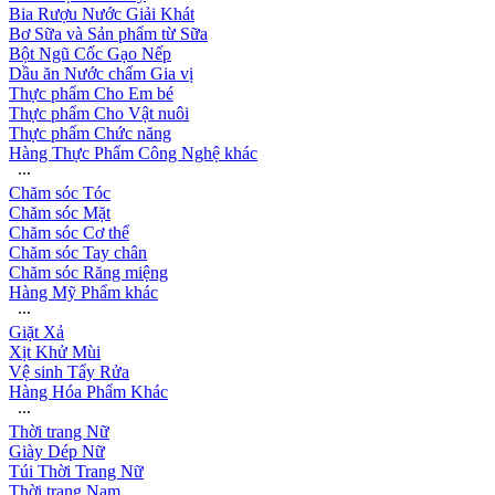
Bia Rượu Nước Giải Khát
Bơ Sữa và Sản phẩm từ Sữa
Bột Ngũ Cốc Gạo Nếp
Dầu ăn Nước chấm Gia vị
Thực phẩm Cho Em bé
Thực phẩm Cho Vật nuôi
Thực phẩm Chức năng
Hàng Thực Phẩm Công Nghệ khác
∙∙∙
Chăm sóc Tóc
Chăm sóc Mặt
Chăm sóc Cơ thể
Chăm sóc Tay chân
Chăm sóc Răng miệng
Hàng Mỹ Phẩm khác
∙∙∙
Giặt Xả
Xịt Khử Mùi
Vệ sinh Tẩy Rửa
Hàng Hóa Phẩm Khác
∙∙∙
Thời trang Nữ
Giày Dép Nữ
Túi Thời Trang Nữ
Thời trang Nam