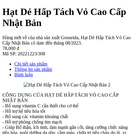
Hạt Dẻ Hấp Tách Vỏ Cao Cấp
Nhật Bản
Hàng mới về của nhà sản xuất Genseida, Hạt Dẻ Hấp Tách Vỏ Cao
Cấp Nhật Bản có date đến tháng 08/2023.
78,000 đ
Mã SP:
20221223/308
Chi tiết sản phẩm
Thông tin sản phẩm
Bình luận
CÔNG DỤNG CỦA HẠT DẺ HẤP TÁCH VỎ CAO CẤP
NHẬT BẢN
- Bổ sung vitamin C cần thiết cho cơ thể
- Hỗ trợ hệ tiêu hóa tốt
- Bổ sung các vitamin khoáng chất
- Hỗ trợ phòng chống tim mạch
- Giúp Bổ thận, ích tinh, làm mạnh gân cốt, tăng cường chức năng
tiêu hóa, nuôi dưỡng dạ dày, cầm máu, chữa trị tiêu chảy do tỳ, vị