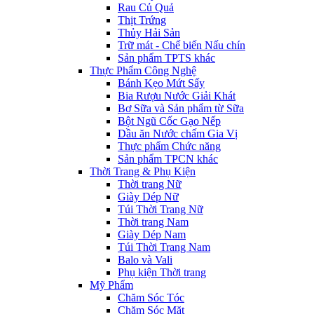
Rau Củ Quả
Thịt Trứng
Thủy Hải Sản
Trữ mát - Chế biến Nấu chín
Sản phẩm TPTS khác
Thực Phẩm Công Nghệ
Bánh Kẹo Mứt Sấy
Bia Rượu Nước Giải Khát
Bơ Sữa và Sản phẩm từ Sữa
Bột Ngũ Cốc Gạo Nếp
Dầu ăn Nước chấm Gia Vị
Thực phẩm Chức năng
Sản phẩm TPCN khác
Thời Trang & Phụ Kiện
Thời trang Nữ
Giày Dép Nữ
Túi Thời Trang Nữ
Thời trang Nam
Giày Dép Nam
Túi Thời Trang Nam
Balo và Vali
Phụ kiện Thời trang
Mỹ Phẩm
Chăm Sóc Tóc
Chăm Sóc Mặt