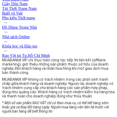
Giày Dép Nam
Túi Thời Trang Nam
Balô và Vali
Phụ kiện Thời trang
∙∙∙
Đồ Dùng Trong Nhà
∙∙∙
Nhà sách Online
∙∙∙
Khóa học và Đào tạo
∙∙∙
Rao Vặt tại Tp.Hồ Chí Minh
MUABAN68.VIP chỉ thực hiện công tác tiếp thị liên kết (affiliate
marketing), giới thiệu những sản phẩm thuộc sở hữu của doanh
nghiệp đến khách hàng và nhận hoa hồng khi một giao dịch mua
bán thành công.
MUABAN68.VIP không có trách nhiệm trong các phát sinh tranh
chấp giữa khách hàng và doanh nghiệp. Ngược lại, doanh nghiệp có
trách nhiệm cung cấp cho khách hàng các sản phẩm hợp pháp,
đúng như quảng cáo. Khách hàng có trách nhiệm kiểm tra hàng hóa
và thanh toán cho doanh nghiệp đúng như thỏa thuận.
* Một số sản phẩm RAO VẶT chỉ có theo mùa vụ, có thể hết hàng sớm
hoặc giá cả thay đổi hàng ngày. Người mua hàng nên liên hệ trước với
người bán hàng để biết thông tin.