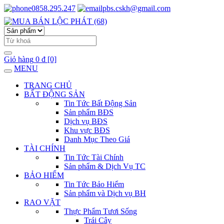
0858.295.247
pbs.cskh@gmail.com
Giỏ hàng
0 đ
[0]
MENU
TRANG CHỦ
BẤT ĐỘNG SẢN
Tin Tức Bất Động Sản
Sản phẩm BĐS
Dịch vụ BĐS
Khu vực BĐS
Danh Mục Theo Giá
TÀI CHÍNH
Tin Tức Tài Chính
Sản phẩm & Dịch Vụ TC
BẢO HIỂM
Tin Tức Bảo Hiểm
Sản phẩm và Dịch vụ BH
RAO VẶT
Thực Phẩm Tươi Sống
Trái Cây