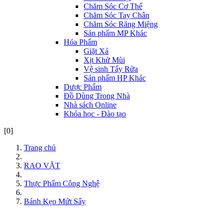
Chăm Sóc Cơ Thể
Chăm Sóc Tay Chân
Chăm Sóc Răng Miệng
Sản phẩm MP Khác
Hóa Phẩm
Giặt Xả
Xịt Khử Mùi
Vệ sinh Tẩy Rửa
Sản phẩm HP Khác
Dược Phẩm
Đồ Dùng Trong Nhà
Nhà sách Online
Khóa học - Đào tạo
[0]
Trang chủ
RAO VẶT
Thực Phẩm Công Nghệ
Bánh Kẹo Mứt Sấy