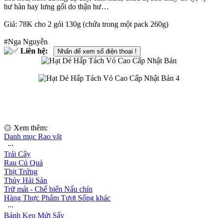
hư hàn hay lưng gối do thận hư…
Giá: 78K cho 2 gói 130g (chứa trong một pack 260g)
#Nga Nguyễn
Liên hệ:
Nhấn để xem số điện thoại !
۞ Xem thêm:
Danh mục Rao vặt
∙∙∙
Trái Cây
Rau Củ Quả
Thịt Trứng
Thủy Hải Sản
Trữ mát - Chế biến Nấu chín
Hàng Thực Phẩm Tươi Sống khác
∙∙∙
Bánh Kẹo Mứt Sấy