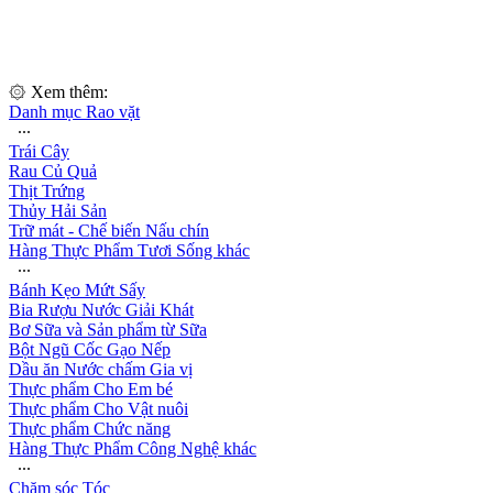
۞ Xem thêm:
Danh mục Rao vặt
∙∙∙
Trái Cây
Rau Củ Quả
Thịt Trứng
Thủy Hải Sản
Trữ mát - Chế biến Nấu chín
Hàng Thực Phẩm Tươi Sống khác
∙∙∙
Bánh Kẹo Mứt Sấy
Bia Rượu Nước Giải Khát
Bơ Sữa và Sản phẩm từ Sữa
Bột Ngũ Cốc Gạo Nếp
Dầu ăn Nước chấm Gia vị
Thực phẩm Cho Em bé
Thực phẩm Cho Vật nuôi
Thực phẩm Chức năng
Hàng Thực Phẩm Công Nghệ khác
∙∙∙
Chăm sóc Tóc