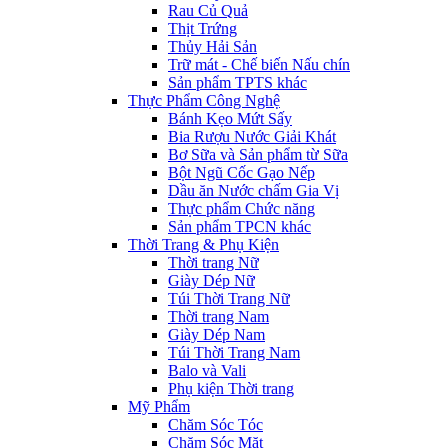
Rau Củ Quả
Thịt Trứng
Thủy Hải Sản
Trữ mát - Chế biến Nấu chín
Sản phẩm TPTS khác
Thực Phẩm Công Nghệ
Bánh Kẹo Mứt Sấy
Bia Rượu Nước Giải Khát
Bơ Sữa và Sản phẩm từ Sữa
Bột Ngũ Cốc Gạo Nếp
Dầu ăn Nước chấm Gia Vị
Thực phẩm Chức năng
Sản phẩm TPCN khác
Thời Trang & Phụ Kiện
Thời trang Nữ
Giày Dép Nữ
Túi Thời Trang Nữ
Thời trang Nam
Giày Dép Nam
Túi Thời Trang Nam
Balo và Vali
Phụ kiện Thời trang
Mỹ Phẩm
Chăm Sóc Tóc
Chăm Sóc Mặt