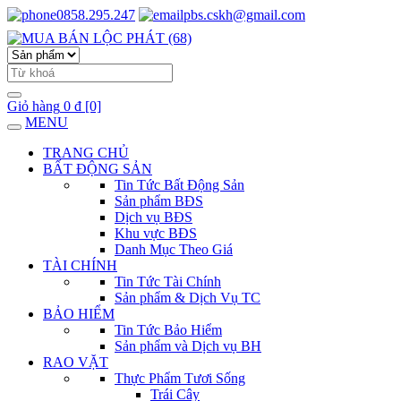
0858.295.247
pbs.cskh@gmail.com
Giỏ hàng
0 đ
[0]
MENU
TRANG CHỦ
BẤT ĐỘNG SẢN
Tin Tức Bất Động Sản
Sản phẩm BĐS
Dịch vụ BĐS
Khu vực BĐS
Danh Mục Theo Giá
TÀI CHÍNH
Tin Tức Tài Chính
Sản phẩm & Dịch Vụ TC
BẢO HIỂM
Tin Tức Bảo Hiểm
Sản phẩm và Dịch vụ BH
RAO VẶT
Thực Phẩm Tươi Sống
Trái Cây