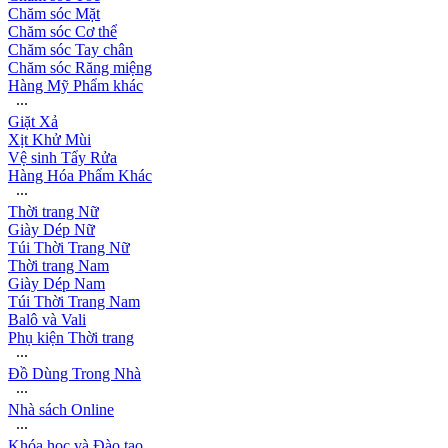
Chăm sóc Mặt
Chăm sóc Cơ thể
Chăm sóc Tay chân
Chăm sóc Răng miệng
Hàng Mỹ Phẩm khác
∙∙∙
Giặt Xả
Xịt Khử Mùi
Vệ sinh Tẩy Rửa
Hàng Hóa Phẩm Khác
∙∙∙
Thời trang Nữ
Giày Dép Nữ
Túi Thời Trang Nữ
Thời trang Nam
Giày Dép Nam
Túi Thời Trang Nam
Balô và Vali
Phụ kiện Thời trang
∙∙∙
Đồ Dùng Trong Nhà
∙∙∙
Nhà sách Online
∙∙∙
Khóa học và Đào tạo