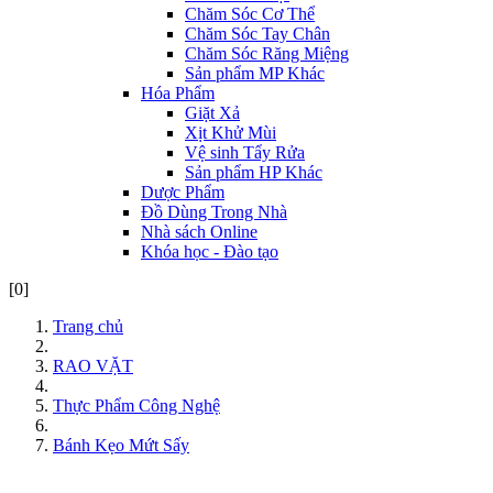
Chăm Sóc Cơ Thể
Chăm Sóc Tay Chân
Chăm Sóc Răng Miệng
Sản phẩm MP Khác
Hóa Phẩm
Giặt Xả
Xịt Khử Mùi
Vệ sinh Tẩy Rửa
Sản phẩm HP Khác
Dược Phẩm
Đồ Dùng Trong Nhà
Nhà sách Online
Khóa học - Đào tạo
[0]
Trang chủ
RAO VẶT
Thực Phẩm Công Nghệ
Bánh Kẹo Mứt Sấy