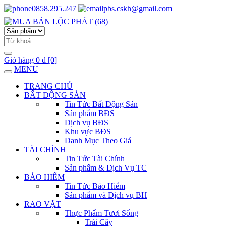
0858.295.247
pbs.cskh@gmail.com
Giỏ hàng
0 đ
[0]
MENU
TRANG CHỦ
BẤT ĐỘNG SẢN
Tin Tức Bất Động Sản
Sản phẩm BĐS
Dịch vụ BĐS
Khu vực BĐS
Danh Mục Theo Giá
TÀI CHÍNH
Tin Tức Tài Chính
Sản phẩm & Dịch Vụ TC
BẢO HIỂM
Tin Tức Bảo Hiểm
Sản phẩm và Dịch vụ BH
RAO VẶT
Thực Phẩm Tươi Sống
Trái Cây