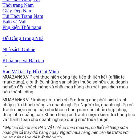
Thời trang Nam
Giày Dép Nam
Túi Thời Trang Nam
Balô và Vali
Phụ kiện Thời trang
∙∙∙
Đồ Dùng Trong Nhà
∙∙∙
Nhà sách Online
∙∙∙
Khóa học và Đào tạo
∙∙∙
Rao Vặt tại Tp.Hồ Chí Minh
MUABAN68.VIP chỉ thực hiện công tác tiếp thị liên kết (affiliate
marketing), giới thiệu những sản phẩm thuộc sở hữu của doanh
nghiệp đến khách hàng và nhận hoa hồng khi một giao dịch mua
bán thành công.
MUABAN68.VIP không có trách nhiệm trong các phát sinh tranh
chấp giữa khách hàng và doanh nghiệp. Ngược lại, doanh nghiệp có
trách nhiệm cung cấp cho khách hàng các sản phẩm hợp pháp,
đúng như quảng cáo. Khách hàng có trách nhiệm kiểm tra hàng hóa
và thanh toán cho doanh nghiệp đúng như thỏa thuận.
* Một số sản phẩm RAO VẶT chỉ có theo mùa vụ, có thể hết hàng sớm
hoặc giá cả thay đổi hàng ngày. Người mua hàng nên liên hệ trước với
người bán hàng để biết thông tin.