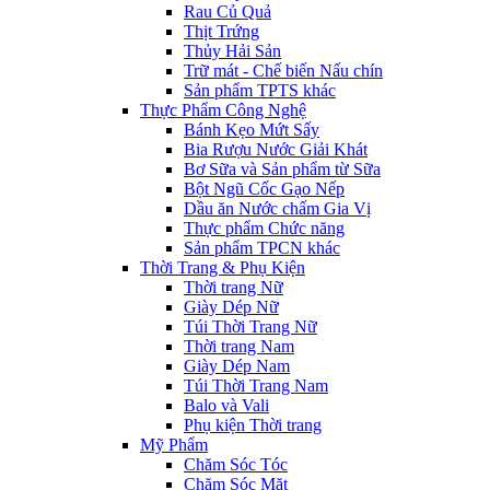
Rau Củ Quả
Thịt Trứng
Thủy Hải Sản
Trữ mát - Chế biến Nấu chín
Sản phẩm TPTS khác
Thực Phẩm Công Nghệ
Bánh Kẹo Mứt Sấy
Bia Rượu Nước Giải Khát
Bơ Sữa và Sản phẩm từ Sữa
Bột Ngũ Cốc Gạo Nếp
Dầu ăn Nước chấm Gia Vị
Thực phẩm Chức năng
Sản phẩm TPCN khác
Thời Trang & Phụ Kiện
Thời trang Nữ
Giày Dép Nữ
Túi Thời Trang Nữ
Thời trang Nam
Giày Dép Nam
Túi Thời Trang Nam
Balo và Vali
Phụ kiện Thời trang
Mỹ Phẩm
Chăm Sóc Tóc
Chăm Sóc Mặt