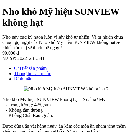
Nho khô Mỹ hiệu SUNVIEW
không hạt
Nho này cực kỳ ngon luôn vì sấy khô tự nhiên. Vị tự nhiên chua
chua ngọt ngọt của Nho khô Mỹ hiệu SUNVIEW không hạt sẽ
khiến các chị sẽ thích mê ngay !
90,000 đ
Mã SP:
20221231/341
Chi tiết sản phẩm
Thông tin sản phẩm
Bình luận
Nho khô Mỹ hiệu SUNVIEW không hạt - Xuất xứ Mỹ
- Trọng lượng: 425gram
- Không tẩm đường
- Không Chất Bảo Quản.
Được dùng ăn vặt hàng ngày, ăn kèm các món ăn nhằm tăng thêm
khẩu vị hoặc làm món ăn vặt bổ dưỡng cho mẹ bầu !