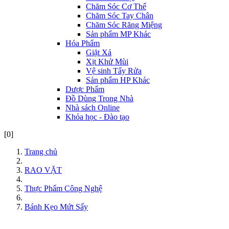
Chăm Sóc Cơ Thể
Chăm Sóc Tay Chân
Chăm Sóc Răng Miệng
Sản phẩm MP Khác
Hóa Phẩm
Giặt Xả
Xịt Khử Mùi
Vệ sinh Tẩy Rửa
Sản phẩm HP Khác
Dược Phẩm
Đồ Dùng Trong Nhà
Nhà sách Online
Khóa học - Đào tạo
[0]
Trang chủ
RAO VẶT
Thực Phẩm Công Nghệ
Bánh Kẹo Mứt Sấy