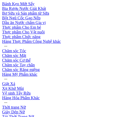
Bánh Kẹo Mứt Sấy
Bia Rượu Nước Giải Khát
Bơ Sữa và Sản phẩm từ Sữa
Bột Ngũ Cốc Gạo Nếp
Dầu ăn Nước chấm Gia vị
Thực phẩm Cho Em bé
Thực phẩm Cho Vật nuôi
Thực phẩm Chức năng
Hàng Thực Phẩm Công Nghệ khác
∙∙∙
Chăm sóc Tóc
Chăm sóc Mặt
Chăm sóc Cơ thể
Chăm sóc Tay chân
Chăm sóc Răng miệng
Hàng Mỹ Phẩm khác
∙∙∙
Giặt Xả
Xịt Khử Mùi
Vệ sinh Tẩy Rửa
Hàng Hóa Phẩm Khác
∙∙∙
Thời trang Nữ
Giày Dép Nữ
Túi Thời Trang Nữ