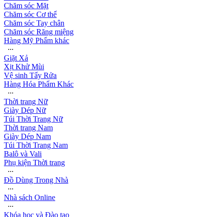
Chăm sóc Mặt
Chăm sóc Cơ thể
Chăm sóc Tay chân
Chăm sóc Răng miệng
Hàng Mỹ Phẩm khác
∙∙∙
Giặt Xả
Xịt Khử Mùi
Vệ sinh Tẩy Rửa
Hàng Hóa Phẩm Khác
∙∙∙
Thời trang Nữ
Giày Dép Nữ
Túi Thời Trang Nữ
Thời trang Nam
Giày Dép Nam
Túi Thời Trang Nam
Balô và Vali
Phụ kiện Thời trang
∙∙∙
Đồ Dùng Trong Nhà
∙∙∙
Nhà sách Online
∙∙∙
Khóa học và Đào tạo