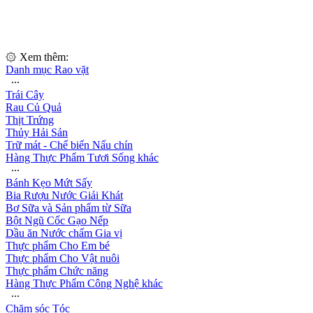
۞ Xem thêm:
Danh mục Rao vặt
∙∙∙
Trái Cây
Rau Củ Quả
Thịt Trứng
Thủy Hải Sản
Trữ mát - Chế biến Nấu chín
Hàng Thực Phẩm Tươi Sống khác
∙∙∙
Bánh Kẹo Mứt Sấy
Bia Rượu Nước Giải Khát
Bơ Sữa và Sản phẩm từ Sữa
Bột Ngũ Cốc Gạo Nếp
Dầu ăn Nước chấm Gia vị
Thực phẩm Cho Em bé
Thực phẩm Cho Vật nuôi
Thực phẩm Chức năng
Hàng Thực Phẩm Công Nghệ khác
∙∙∙
Chăm sóc Tóc