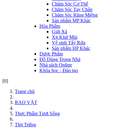
Chăm Sóc Cơ Thể
Chăm Sóc Tay Chân
Chăm Sóc Răng Miệng
Sản phẩm MP Khác
Hóa Phẩm
Giặt Xả
Xịt Khử Mùi
Vệ sinh Tẩy Rửa
Sản phẩm HP Khác
Dược Phẩm
Đồ Dùng Trong Nhà
Nhà sách Online
Khóa học - Đào tạo
[0]
Trang chủ
RAO VẶT
Thực Phẩm Tươi Sống
Thịt Trứng