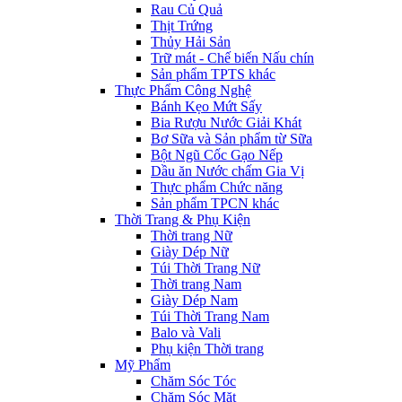
Rau Củ Quả
Thịt Trứng
Thủy Hải Sản
Trữ mát - Chế biến Nấu chín
Sản phẩm TPTS khác
Thực Phẩm Công Nghệ
Bánh Kẹo Mứt Sấy
Bia Rượu Nước Giải Khát
Bơ Sữa và Sản phẩm từ Sữa
Bột Ngũ Cốc Gạo Nếp
Dầu ăn Nước chấm Gia Vị
Thực phẩm Chức năng
Sản phẩm TPCN khác
Thời Trang & Phụ Kiện
Thời trang Nữ
Giày Dép Nữ
Túi Thời Trang Nữ
Thời trang Nam
Giày Dép Nam
Túi Thời Trang Nam
Balo và Vali
Phụ kiện Thời trang
Mỹ Phẩm
Chăm Sóc Tóc
Chăm Sóc Mặt