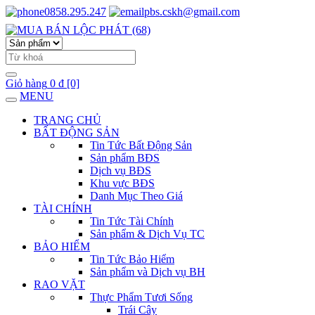
0858.295.247
pbs.cskh@gmail.com
Giỏ hàng
0 đ
[0]
MENU
TRANG CHỦ
BẤT ĐỘNG SẢN
Tin Tức Bất Động Sản
Sản phẩm BĐS
Dịch vụ BĐS
Khu vực BĐS
Danh Mục Theo Giá
TÀI CHÍNH
Tin Tức Tài Chính
Sản phẩm & Dịch Vụ TC
BẢO HIỂM
Tin Tức Bảo Hiểm
Sản phẩm và Dịch vụ BH
RAO VẶT
Thực Phẩm Tươi Sống
Trái Cây